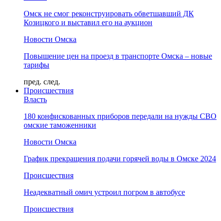
Омск не смог реконструировать обветшавший ДК
Козицкого и выставил его на аукцион
Новости Омска
Повышение цен на проезд в транспорте Омска – новые
тарифы
пред.
след.
Происшествия
Власть
180 конфискованных приборов передали на нужды СВО
омские таможенники
Новости Омска
График прекращения подачи горячей воды в Омске 2024
Происшествия
Неадекватный омич устроил погром в автобусе
Происшествия