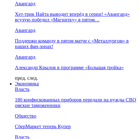
Авангард
Хет-трик Найта выводит вперёд в серии! «Авангард»
всухую победил «Магнитку» в пятом…
Авангард
Поддержи команду в пятом матче с «Металлургом» в
наших фан-зонах!
Авангард
Александр Крылов в программе «Большая тройка»
пред.
след.
Экономика
Власть
180 конфискованных приборов передали на нужды СВО
омские таможенники
Общество
СберМаркет теперь Купер
Власть