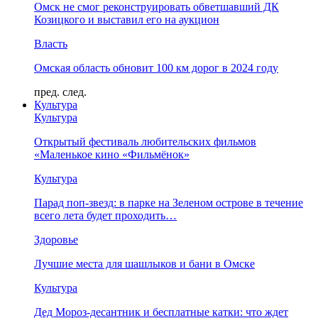
Омск не смог реконструировать обветшавший ДК
Козицкого и выставил его на аукцион
Власть
Омская область обновит 100 км дорог в 2024 году
пред.
след.
Культура
Культура
Открытый фестиваль любительских фильмов
«Маленькое кино «Фильмёнок»
Культура
Парад поп-звезд: в парке на Зеленом острове в течение
всего лета будет проходить…
Здоровье
Лучшие места для шашлыков и бани в Омске
Культура
Дед Мороз-десантник и бесплатные катки: что ждет