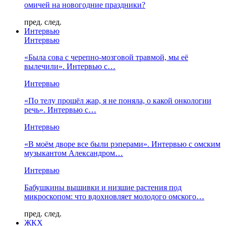
омичей на новогодние праздники?
пред.
след.
Интервью
Интервью
«Была сова с черепно-мозговой травмой, мы её
вылечили». Интервью с…
Интервью
«По телу прошёл жар, я не поняла, о какой онкологии
речь». Интервью с…
Интервью
«В моём дворе все были рэперами». Интервью с омским
музыкантом Александром…
Интервью
Бабушкины вышивки и низшие растения под
микроскопом: что вдохновляет молодого омского…
пред.
след.
ЖКХ