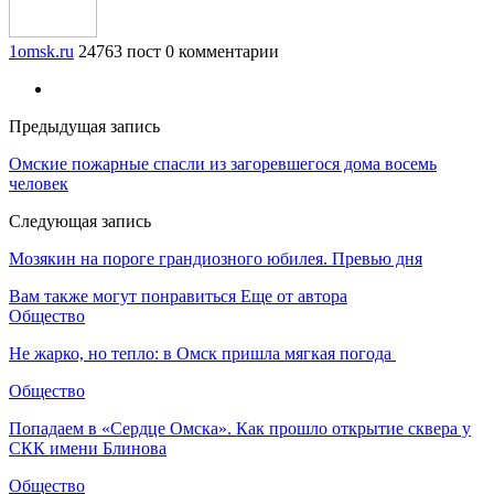
1omsk.ru
24763 пост
0 комментарии
Предыдущая запись
Омские пожарные спасли из загоревшегося дома восемь
человек
Следующая запись
Мозякин на пороге грандиозного юбилея. Превью дня
Вам также могут понравиться
Еще от автора
Общество
Не жарко, но тепло: в Омск пришла мягкая погода
Общество
Попадаем в «Сердце Омска». Как прошло открытие сквера у
СКК имени Блинова
Общество