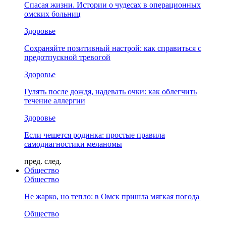
Спасая жизни. Истории о чудесах в операционных
омских больниц
Здоровье
Сохраняйте позитивный настрой: как справиться с
предотпускной тревогой
Здоровье
Гулять после дождя, надевать очки: как облегчить
течение аллергии
Здоровье
Если чешется родинка: простые правила
самодиагностики меланомы
пред.
след.
Общество
Общество
Не жарко, но тепло: в Омск пришла мягкая погода
Общество