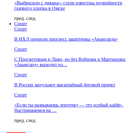
«Выбросило с дивана»: стали известны подробности
газового хлопка в Омске
пред.
след.
Спорт
Спорт
В НХЛ оценили прогресс защитника «Авангарда»
Спорт
С Просветовым и Ливо, но без Войнова и Мартынова:
«Авангард» выходит из…
Спорт
В России запускают масштабный беговой проект
Спорт
«Если ты разрываешь ленточку — это особый кайф».
Настраиваемся на …
пред.
след.