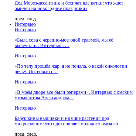
Дед Мороз-десантник и бесплатные катки: что ждет
омичей на новогодние праздники?
пред.
след.
Интервью
Интервью
«Была сова с черепно-мозговой травмой, мы её
вылечили». Интервью с…
Интервью
«По телу прошёл жар, я не поняла, о какой онкологии
речь». Интервью с…
Интервью
«В моём дворе все были рэперами». Интервью с омским
музыкантом Александром…
Интервью
Бабушкины вышивки и низшие растения под
микроскопом: что вдохновляет молодого омского…
пред.
след.