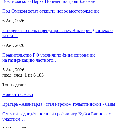
Возле омского Парка Победы построят бассейн
Под Омском хотят открыть новое месторождение
6 Авг, 2026
«Творчество нельзя регулировать». Виктория Дайнеко о
такси…
6 Авг, 2026
Правительство РФ увеличило финансирование
на газификацию частного…
5 Авг, 2026
пред.
след.
1 из 6 183
Топ недели:
Новости Омска
Вратарь «Авангарда» стал игроком тольяттинской «Лады»
Омский лёд ждёт: полный график игр Кубка Блинова с
участием…