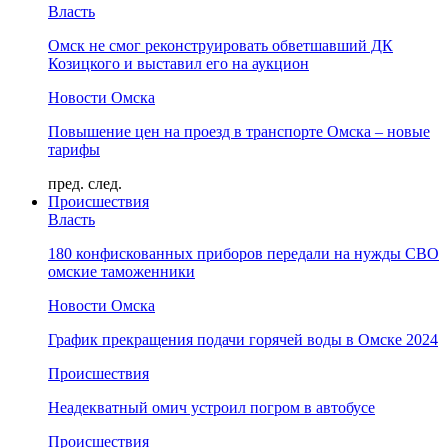
Власть
Омск не смог реконструировать обветшавший ДК
Козицкого и выставил его на аукцион
Новости Омска
Повышение цен на проезд в транспорте Омска – новые
тарифы
пред.
след.
Происшествия
Власть
180 конфискованных приборов передали на нужды СВО
омские таможенники
Новости Омска
График прекращения подачи горячей воды в Омске 2024
Происшествия
Неадекватный омич устроил погром в автобусе
Происшествия