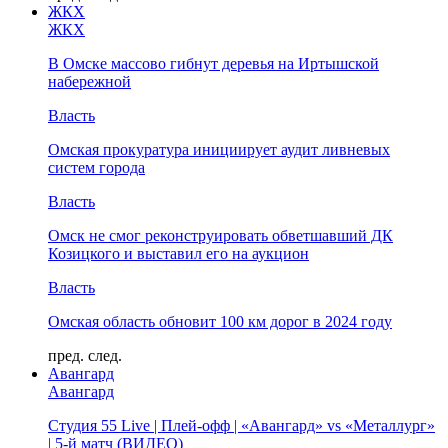
ЖКХ
ЖКХ
В Омске массово гибнут деревья на Иртышской
набережной
Власть
Омская прокуратура инициирует аудит ливневых
систем города
Власть
Омск не смог реконструировать обветшавший ДК
Козицкого и выставил его на аукцион
Власть
Омская область обновит 100 км дорог в 2024 году
пред.
след.
Авангард
Авангард
Студия 55 Live | Плей-офф | «Авангард» vs «Металлург»
| 5-й матч (ВИДЕО)