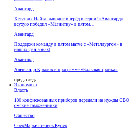
Авангард
Хет-трик Найта выводит вперёд в серии! «Авангард»
всухую победил «Магнитку» в пятом…
Авангард
Поддержи команду в пятом матче с «Металлургом» в
наших фан-зонах!
Авангард
Александр Крылов в программе «Большая тройка»
пред.
след.
Экономика
Власть
180 конфискованных приборов передали на нужды СВО
омские таможенники
Общество
СберМаркет теперь Купер