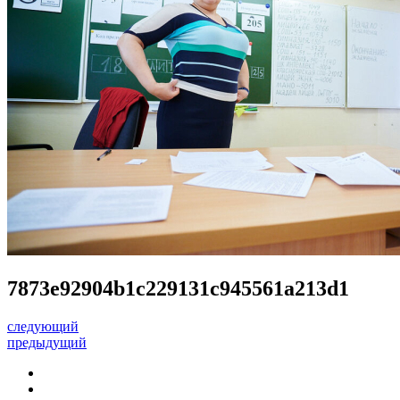
7873e92904b1c229131c945561a213d1
следующий
предыдущий