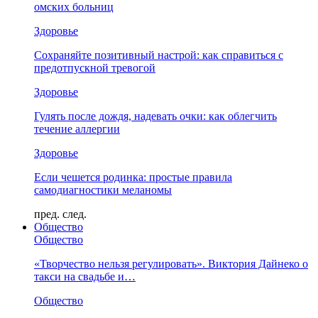
омских больниц
Здоровье
Сохраняйте позитивный настрой: как справиться с
предотпускной тревогой
Здоровье
Гулять после дождя, надевать очки: как облегчить
течение аллергии
Здоровье
Если чешется родинка: простые правила
самодиагностики меланомы
пред.
след.
Общество
Общество
«Творчество нельзя регулировать». Виктория Дайнеко о
такси на свадьбе и…
Общество