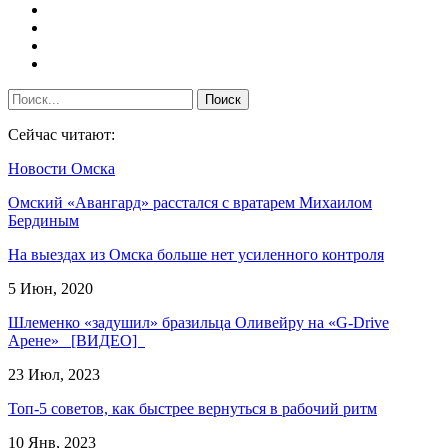
Сейчас читают:
Новости Омска
Омский «Авангард» расстался с вратарем Михаилом
Бердиным
На выездах из Омска больше нет усиленного контроля
5 Июн, 2020
Шлеменко «задушил» бразильца Оливейру на «G-Drive
Арене» [ВИДЕО]
23 Июл, 2023
Топ-5 советов, как быстрее вернуться в рабочий ритм
10 Янв, 2023