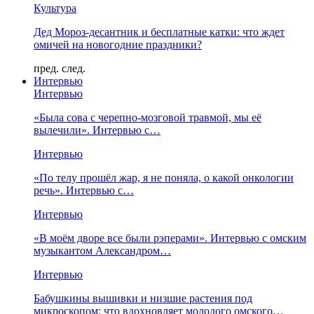
Культура
Дед Мороз-десантник и бесплатные катки: что ждет
омичей на новогодние праздники?
пред.
след.
Интервью
Интервью
«Была сова с черепно-мозговой травмой, мы её
вылечили». Интервью с…
Интервью
«По телу прошёл жар, я не поняла, о какой онкологии
речь». Интервью с…
Интервью
«В моём дворе все были рэперами». Интервью с омским
музыкантом Александром…
Интервью
Бабушкины вышивки и низшие растения под
микроскопом: что вдохновляет молодого омского…