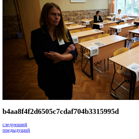
b4aa8f4f2d6505c7cdaf704b3315995d
следующий
предыдущий