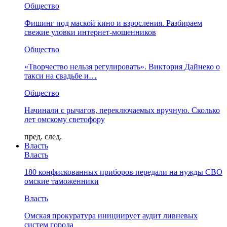
Общество
Фишинг под маской кино и взросления. Разбираем
свежие уловки интернет-мошенников
Общество
«Творчество нельзя регулировать». Виктория Дайнеко о
такси на свадьбе и…
Общество
Начинали с рычагов, переключаемых вручную. Сколько
лет омскому светофору
пред.
след.
Власть
Власть
180 конфискованных приборов передали на нужды СВО
омские таможенники
Власть
Омская прокуратура инициирует аудит ливневых
систем города