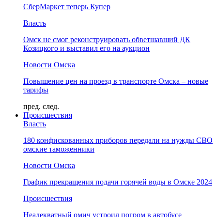
СберМаркет теперь Купер
Власть
Омск не смог реконструировать обветшавший ДК
Козицкого и выставил его на аукцион
Новости Омска
Повышение цен на проезд в транспорте Омска – новые
тарифы
пред.
след.
Происшествия
Власть
180 конфискованных приборов передали на нужды СВО
омские таможенники
Новости Омска
График прекращения подачи горячей воды в Омске 2024
Происшествия
Неадекватный омич устроил погром в автобусе