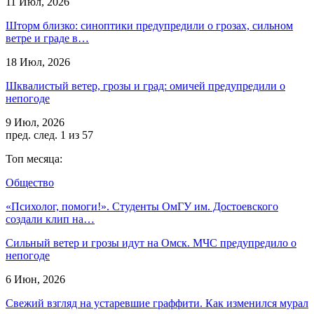
11 Июл, 2026
Шторм близко: синоптики предупредили о грозах, сильном
ветре и граде в…
18 Июл, 2026
Шквалистый ветер, грозы и град: омичей предупредили о
непогоде
9 Июл, 2026
пред.
след.
1 из 57
Топ месяца:
Общество
«Психолог, помоги!». Студенты ОмГУ им. Достоевского
создали клип на…
Сильный ветер и грозы идут на Омск. МЧС предупредило о
непогоде
6 Июн, 2026
Свежий взгляд на устаревшие граффити. Как изменился мурал