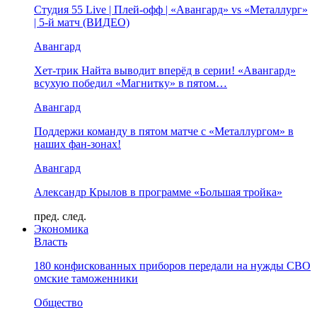
Студия 55 Live | Плей-офф | «Авангард» vs «Металлург»
| 5-й матч (ВИДЕО)
Авангард
Хет-трик Найта выводит вперёд в серии! «Авангард»
всухую победил «Магнитку» в пятом…
Авангард
Поддержи команду в пятом матче с «Металлургом» в
наших фан-зонах!
Авангард
Александр Крылов в программе «Большая тройка»
пред.
след.
Экономика
Власть
180 конфискованных приборов передали на нужды СВО
омские таможенники
Общество