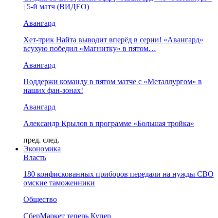
| 5-й матч (ВИДЕО)
Авангард
Хет-трик Найта выводит вперёд в серии! «Авангард»
всухую победил «Магнитку» в пятом…
Авангард
Поддержи команду в пятом матче с «Металлургом» в
наших фан-зонах!
Авангард
Александр Крылов в программе «Большая тройка»
пред.
след.
Экономика
Власть
180 конфискованных приборов передали на нужды СВО
омские таможенники
Общество
СберМаркет теперь Купер