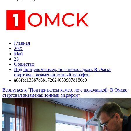
Главная
2025
Май
23
Общество
Под прицелом камер, но с шоколадкой. В Омске
стартовал экзаменационный марафон
a88fbe133b7c6b172024653907d186e0
Вернуться к "Под прицелом камер, но с шоколадкой. В Омске
стартовал экзаменационный марафон"