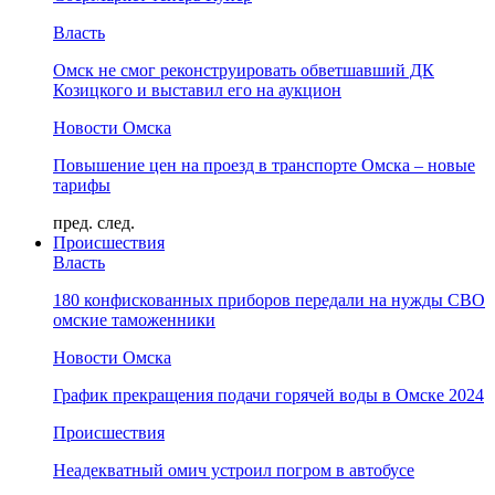
Власть
Омск не смог реконструировать обветшавший ДК
Козицкого и выставил его на аукцион
Новости Омска
Повышение цен на проезд в транспорте Омска – новые
тарифы
пред.
след.
Происшествия
Власть
180 конфискованных приборов передали на нужды СВО
омские таможенники
Новости Омска
График прекращения подачи горячей воды в Омске 2024
Происшествия
Неадекватный омич устроил погром в автобусе