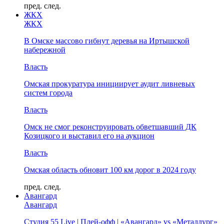
пред.
след.
ЖКХ
ЖКХ
В Омске массово гибнут деревья на Иртышской
набережной
Власть
Омская прокуратура инициирует аудит ливневых
систем города
Власть
Омск не смог реконструировать обветшавший ДК
Козицкого и выставил его на аукцион
Власть
Омская область обновит 100 км дорог в 2024 году
пред.
след.
Авангард
Авангард
Студия 55 Live | Плей-офф | «Авангард» vs «Металлург»