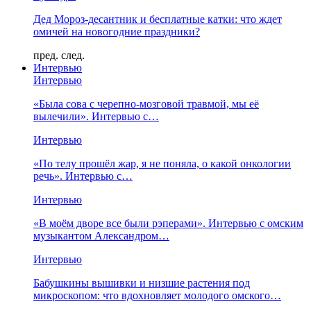
Дед Мороз-десантник и бесплатные катки: что ждет
омичей на новогодние праздники?
пред.
след.
Интервью
Интервью
«Была сова с черепно-мозговой травмой, мы её
вылечили». Интервью с…
Интервью
«По телу прошёл жар, я не поняла, о какой онкологии
речь». Интервью с…
Интервью
«В моём дворе все были рэперами». Интервью с омским
музыкантом Александром…
Интервью
Бабушкины вышивки и низшие растения под
микроскопом: что вдохновляет молодого омского…