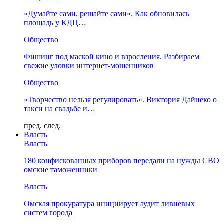
«Думайте сами, решайте сами». Как обновилась
площадь у КДЦ…
Общество
Фишинг под маской кино и взросления. Разбираем
свежие уловки интернет-мошенников
Общество
«Творчество нельзя регулировать». Виктория Дайнеко о
такси на свадьбе и…
пред.
след.
Власть
Власть
180 конфискованных приборов передали на нужды СВО
омские таможенники
Власть
Омская прокуратура инициирует аудит ливневых
систем города