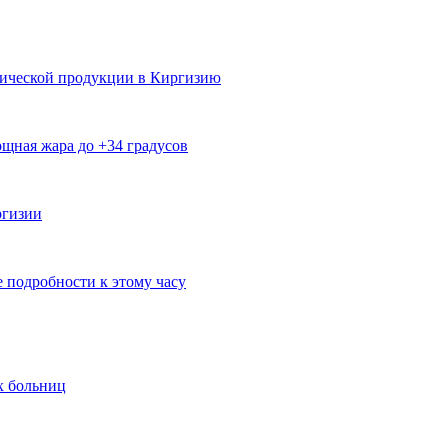
мической продукции в Киргизию
щная жара до +34 градусов
ргизии
е подробности к этому часу
х больниц