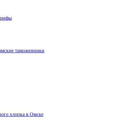
арифы
омские таможенники
вого хлопка в Омске