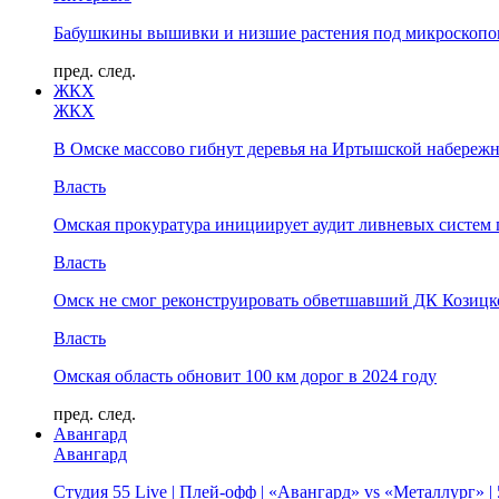
Бабушкины вышивки и низшие растения под микроскопом
пред.
след.
ЖКХ
ЖКХ
В Омске массово гибнут деревья на Иртышской набереж
Власть
Омская прокуратура инициирует аудит ливневых систем 
Власть
Омск не смог реконструировать обветшавший ДК Козицко
Власть
Омская область обновит 100 км дорог в 2024 году
пред.
след.
Авангард
Авангард
Студия 55 Live | Плей-офф | «Авангард» vs «Металлург» 