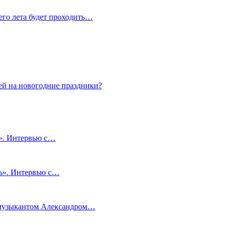
сего лета будет проходить…
ей на новогодние праздники?
и». Интервью с…
чь». Интервью с…
м музыкантом Александром…