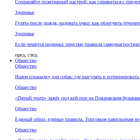
Сохраняйте позитивный настрой: как справиться с предо
Здоровье
Гулять после дождя, надевать очки: как облегчить течени
Здоровье
Если чешется родинка: простые правила самодиагности
пред.
след.
Общество
Общество
Ищем площадку для собак: где выгулять и потренировать
Общество
«Пятый театр» зажёг под кей-поп на Покровском бульвар
Общество
Единый образ, единые правила. Торговым павильонам не
Общество