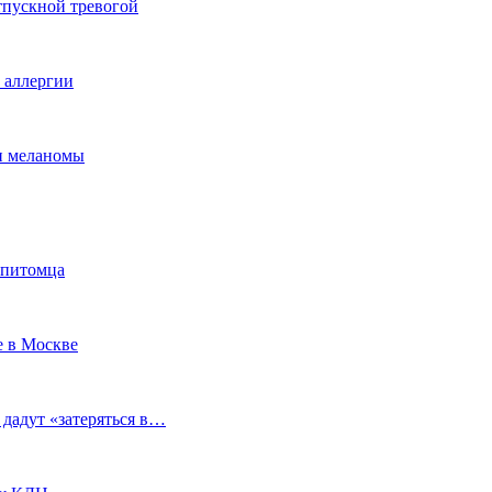
тпускной тревогой
е аллергии
ки меланомы
 питомца
е в Москве
 дадут «затеряться в…