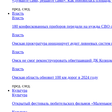
«Думайте сами, решайте сами». Как обновилась площад
пред.
след.
Власть
Власть
180 конфискованных приборов передали на нужды СВО 
Власть
Омская прокуратура инициирует аудит ливневых систем 
Власть
Омск не смог реконструировать обветшавший ДК Козицко
Власть
Омская область обновит 100 км дорог в 2024 году
пред.
след.
Культура
Культура
Открытый фестиваль любительских фильмов «Маленькое
Культура