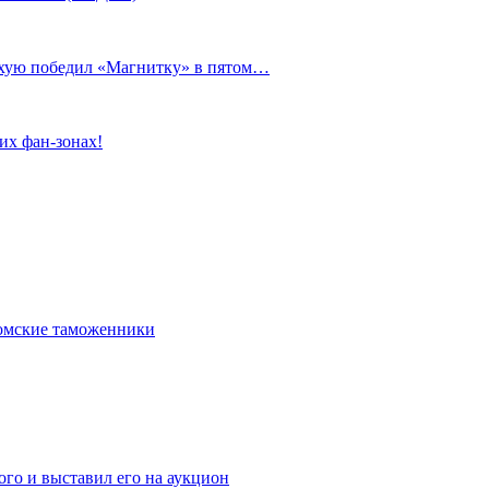
сухую победил «Магнитку» в пятом…
их фан-зонах!
омские таможенники
го и выставил его на аукцион