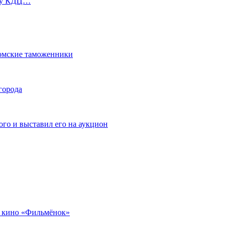
ь у КДЦ…
омские таможенники
города
го и выставил его на аукцион
 кино «Фильмёнок»