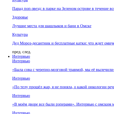
Парад поп-звезд: в парке на Зеленом острове в течение в
Здоровье
Лучшие места для шашлыков и бани в Омске
Культура
Дед Мороз-десантник и бесплатные катки: что ждет омич
пред.
след.
Интервью
Интервью
«Была сова с черепно-мозговой травмой, мы её вылечил
Интервью
«По телу прошёл жар, я не поняла, о какой онкологии ре
Интервью
«В моём дворе все были рэперами». Интервью с омски
Интервью