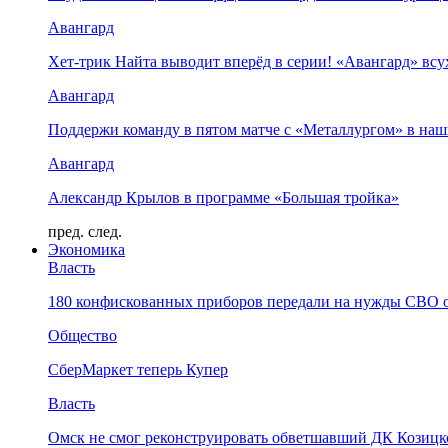
Авангард
Хет-трик Найта выводит вперёд в серии! «Авангард» в
Авангард
Поддержи команду в пятом матче с «Металлургом» в наш
Авангард
Александр Крылов в программе «Большая тройка»
пред.
след.
Экономика
Власть
180 конфискованных приборов передали на нужды СВО 
Общество
СберМаркет теперь Купер
Власть
Омск не смог реконструировать обветшавший ДК Козицко