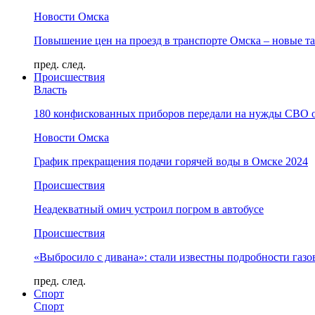
Новости Омска
Повышение цен на проезд в транспорте Омска – новые т
пред.
след.
Происшествия
Власть
180 конфискованных приборов передали на нужды СВО 
Новости Омска
График прекращения подачи горячей воды в Омске 2024
Происшествия
Неадекватный омич устроил погром в автобусе
Происшествия
«Выбросило с дивана»: стали известны подробности газо
пред.
след.
Спорт
Спорт