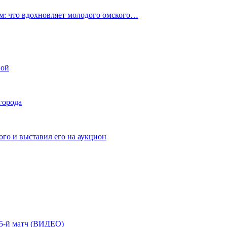
: что вдохновляет молодого омского…
ной
города
го и выставил его на аукцион
| 5-й матч (ВИДЕО)