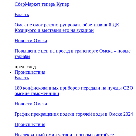
СберМаркет теперь Купер
Власть
Омск не смог реконструировать обветшавший ДК
Козицкого и выставил его на аукцион
Новости Омска
Повышение цен на проезд в транспорте Омска – новые
тарифы
пред.
след.
Происшествия
Власть
180 конфискованных приборов передали на нужды СВО
омские таможенники
Новости Омска
График прекращения подачи горячей воды в Омске 2024
Происшествия
Неадекватный омич устроил погром в автобусе