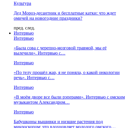
Культура
Дед Мороз-десантник и бесплатные катки: что ждет
омичей на новогодние праздники?
пред.
след.
Интервью
Интервью
«Была сова с черепно-мозговой травмой, мы её
вылечили». Интервью с…
Интервью
«По телу прошёл жар, я не поняла, о какой онкологии
речь». Интервью с…
Интервью
«В моём дворе все были рэперами». Интервью с омским
музыкантом Александром…
Интервью
Бабушкины вышивки и низшие растения под
микроскопом: что вдохновляет молодого омского…