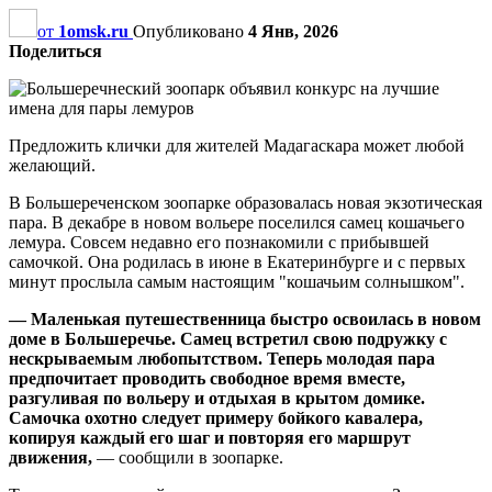
от
1omsk.ru
Опубликовано
4 Янв, 2026
Поделиться
Предложить клички для жителей Мадагаскара может любой
желающий.
В Большереченском зоопарке образовалась новая экзотическая
пара. В декабре в новом вольере поселился самец кошачьего
лемура. Совсем недавно его познакомили с прибывшей
самочкой. Она родилась в июне в Екатеринбурге и с первых
минут прослыла самым настоящим "кошачьим солнышком".
— Маленькая путешественница быстро освоилась в новом
доме в Большеречье. Самец встретил свою подружку с
нескрываемым любопытством. Теперь молодая пара
предпочитает проводить свободное время вместе,
разгуливая по вольеру и отдыхая в крытом домике.
Самочка охотно следует примеру бойкого кавалера,
копируя каждый его шаг и повторяя его маршрут
движения,
— сообщили в зоопарке.