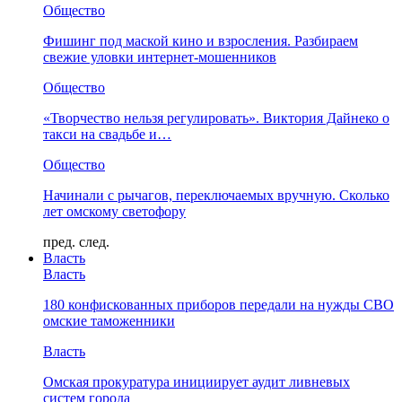
Общество
Фишинг под маской кино и взросления. Разбираем
свежие уловки интернет-мошенников
Общество
«Творчество нельзя регулировать». Виктория Дайнеко о
такси на свадьбе и…
Общество
Начинали с рычагов, переключаемых вручную. Сколько
лет омскому светофору
пред.
след.
Власть
Власть
180 конфискованных приборов передали на нужды СВО
омские таможенники
Власть
Омская прокуратура инициирует аудит ливневых
систем города