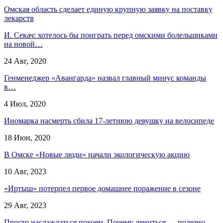
Омская область сделает единую крупную заявку на поставку
лекарств
И. Секач: хотелось бы поиграть перед омскими болельщиками
на новой…
24 Авг, 2020
Генменеджер «Авангарда» назвал главный минус команды
в…
4 Июл, 2020
Иномарка насмерть сбила 17-летнюю девушку на велосипеде
18 Июн, 2020
В Омске «Новые люди» начали экологическую акцию
10 Авг, 2023
«Иртыш» потерпел первое домашнее поражение в сезоне
29 Авг, 2023
Просто наслаждаться покоем. Почему лениться — полезно