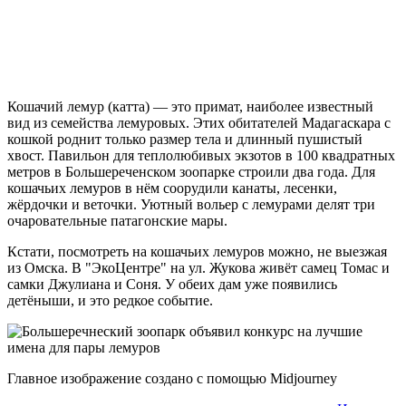
Кошачий лемур (катта) — это примат, наиболее известный
вид из семейства лемуровых. Этих обитателей Мадагаскара с
кошкой роднит только размер тела и длинный пушистый
хвост. Павильон для теплолюбивых экзотов в 100 квадратных
метров в Большереченском зоопарке строили два года. Для
кошачьих лемуров в нём соорудили канаты, лесенки,
жёрдочки и веточки. Уютный вольер с лемурами делят три
очаровательные патагонские мары.
Кстати, посмотреть на кошачьих лемуров можно, не выезжая
из Омска. В "ЭкоЦентре" на ул. Жукова живёт самец Томас и
самки Джулиана и Соня. У обеих дам уже появились
детёныши, и это редкое событие.
Главное изображение создано с помощью Midjourney