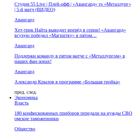
Студия 55 Live | Плей-офф | «Авангард» vs «Металлург»
| 5-й матч (ВИДЕО)
Авангард
Хет-трик Найта выводит вперёд в серии! «Авангард»
всухую победил «Магнитку» в пятом…
Авангард
Поддержи команду в пятом матче с «Металлургом» в
наших фан-зонах!
Авангард
Александр Крылов в программе «Большая тройка»
пред.
след.
Экономика
Власть
180 конфискованных приборов передали на нужды СВО
омские таможенники
Общество