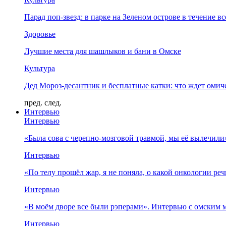
Парад поп-звезд: в парке на Зеленом острове в течение в
Здоровье
Лучшие места для шашлыков и бани в Омске
Культура
Дед Мороз-десантник и бесплатные катки: что ждет омич
пред.
след.
Интервью
Интервью
«Была сова с черепно-мозговой травмой, мы её вылечил
Интервью
«По телу прошёл жар, я не поняла, о какой онкологии ре
Интервью
«В моём дворе все были рэперами». Интервью с омски
Интервью