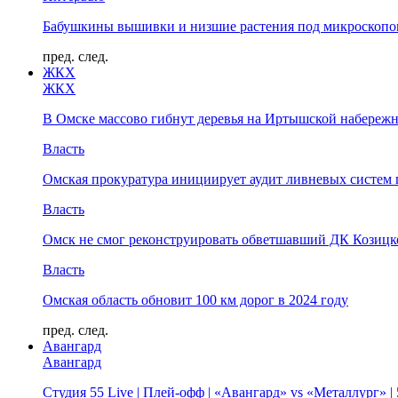
Бабушкины вышивки и низшие растения под микроскопом
пред.
след.
ЖКХ
ЖКХ
В Омске массово гибнут деревья на Иртышской набереж
Власть
Омская прокуратура инициирует аудит ливневых систем 
Власть
Омск не смог реконструировать обветшавший ДК Козицко
Власть
Омская область обновит 100 км дорог в 2024 году
пред.
след.
Авангард
Авангард
Студия 55 Live | Плей-офф | «Авангард» vs «Металлург» 