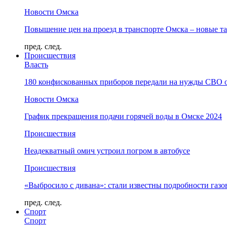
Новости Омска
Повышение цен на проезд в транспорте Омска – новые т
пред.
след.
Происшествия
Власть
180 конфискованных приборов передали на нужды СВО 
Новости Омска
График прекращения подачи горячей воды в Омске 2024
Происшествия
Неадекватный омич устроил погром в автобусе
Происшествия
«Выбросило с дивана»: стали известны подробности газо
пред.
след.
Спорт
Спорт