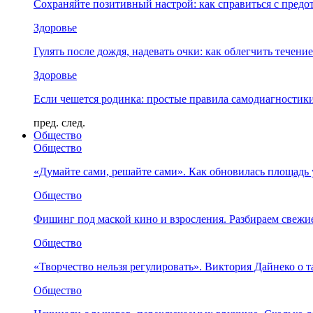
Сохраняйте позитивный настрой: как справиться с предо
Здоровье
Гулять после дождя, надевать очки: как облегчить течени
Здоровье
Если чешется родинка: простые правила самодиагности
пред.
след.
Общество
Общество
«Думайте сами, решайте сами». Как обновилась площад
Общество
Фишинг под маской кино и взросления. Разбираем свежи
Общество
«Творчество нельзя регулировать». Виктория Дайнеко о т
Общество