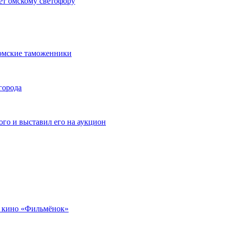
ет омскому светофору
омские таможенники
города
го и выставил его на аукцион
 кино «Фильмёнок»