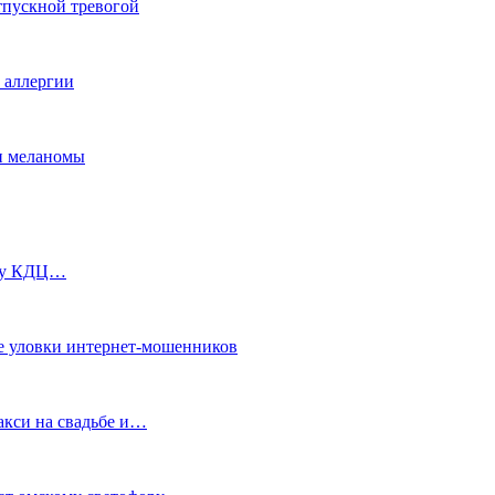
тпускной тревогой
е аллергии
ки меланомы
ь у КДЦ…
е уловки интернет-мошенников
акси на свадьбе и…