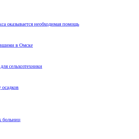
кса оказывается необходимая помощь
авшими в Омске
для сельхозтехники
 осадков
х больниц