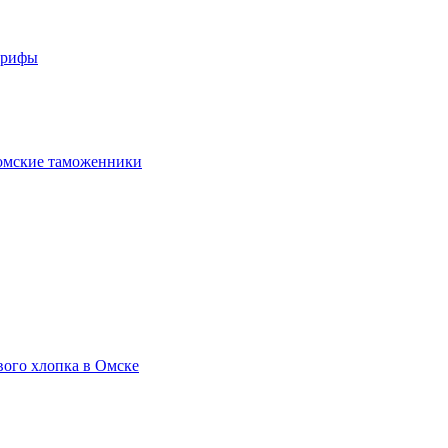
арифы
омские таможенники
вого хлопка в Омске