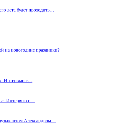
сего лета будет проходить…
ей на новогодние праздники?
и». Интервью с…
чь». Интервью с…
м музыкантом Александром…