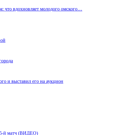
: что вдохновляет молодого омского…
ной
города
го и выставил его на аукцион
| 5-й матч (ВИДЕО)