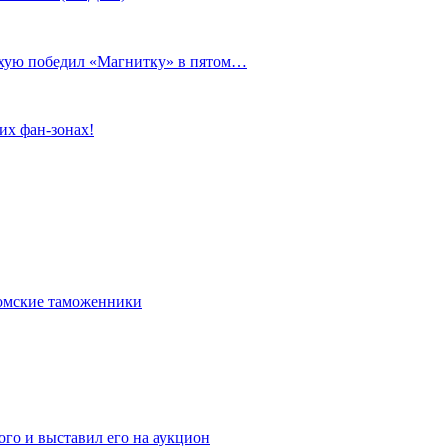
сухую победил «Магнитку» в пятом…
их фан-зонах!
омские таможенники
го и выставил его на аукцион