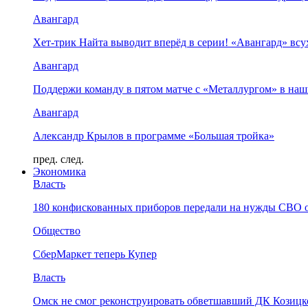
Авангард
Хет-трик Найта выводит вперёд в серии! «Авангард» в
Авангард
Поддержи команду в пятом матче с «Металлургом» в наш
Авангард
Александр Крылов в программе «Большая тройка»
пред.
след.
Экономика
Власть
180 конфискованных приборов передали на нужды СВО 
Общество
СберМаркет теперь Купер
Власть
Омск не смог реконструировать обветшавший ДК Козицко