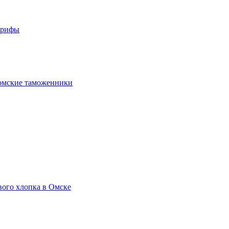
арифы
омские таможенники
вого хлопка в Омске