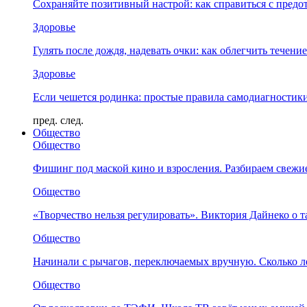
Сохраняйте позитивный настрой: как справиться с предо
Здоровье
Гулять после дождя, надевать очки: как облегчить течени
Здоровье
Если чешется родинка: простые правила самодиагности
пред.
след.
Общество
Общество
Фишинг под маской кино и взросления. Разбираем свежи
Общество
«Творчество нельзя регулировать». Виктория Дайнеко о т
Общество
Начинали с рычагов, переключаемых вручную. Сколько л
Общество