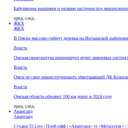
Бабушкины вышивки и низшие растения под микроскопом
пред.
след.
ЖКХ
ЖКХ
В Омске массово гибнут деревья на Иртышской набереж
Власть
Омская прокуратура инициирует аудит ливневых систем 
Власть
Омск не смог реконструировать обветшавший ДК Козицко
Власть
Омская область обновит 100 км дорог в 2024 году
пред.
след.
Авангард
Авангард
Студия 55 Live | Плей-офф | «Авангард» vs «Металлург» 