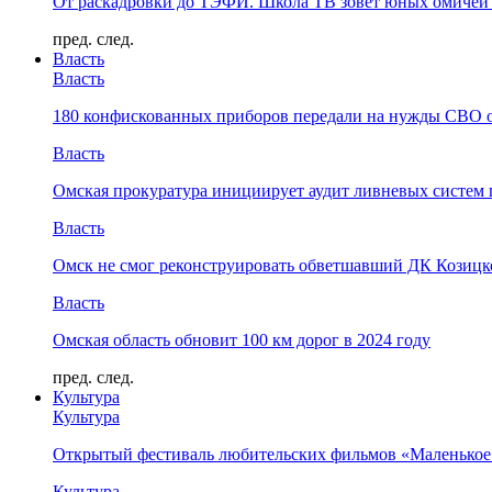
От раскадровки до ТЭФИ. Школа ТВ зовёт юных омичей 
пред.
след.
Власть
Власть
180 конфискованных приборов передали на нужды СВО 
Власть
Омская прокуратура инициирует аудит ливневых систем 
Власть
Омск не смог реконструировать обветшавший ДК Козицко
Власть
Омская область обновит 100 км дорог в 2024 году
пред.
след.
Культура
Культура
Открытый фестиваль любительских фильмов «Маленькое
Культура