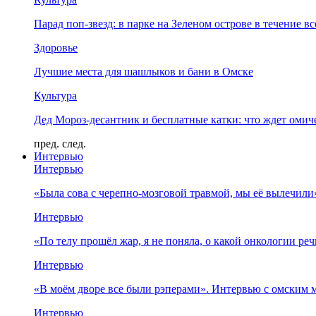
Парад поп-звезд: в парке на Зеленом острове в течение в
Здоровье
Лучшие места для шашлыков и бани в Омске
Культура
Дед Мороз-десантник и бесплатные катки: что ждет омич
пред.
след.
Интервью
Интервью
«Была сова с черепно-мозговой травмой, мы её вылечил
Интервью
«По телу прошёл жар, я не поняла, о какой онкологии ре
Интервью
«В моём дворе все были рэперами». Интервью с омски
Интервью