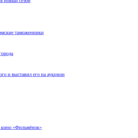
в новый сезон
омские таможенники
города
го и выставил его на аукцион
 кино «Фильмёнок»