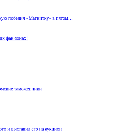
сухую победил «Магнитку» в пятом…
их фан-зонах!
омские таможенники
го и выставил его на аукцион