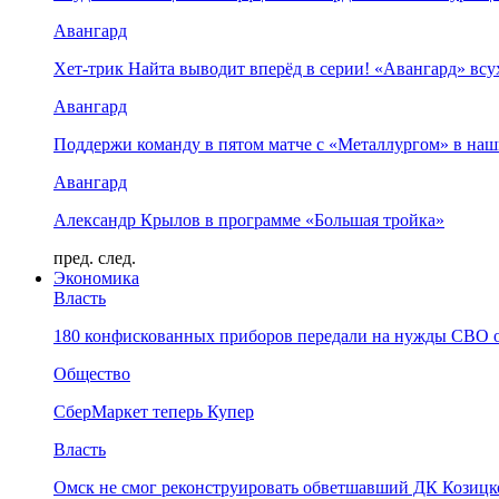
Авангард
Хет-трик Найта выводит вперёд в серии! «Авангард» в
Авангард
Поддержи команду в пятом матче с «Металлургом» в наш
Авангард
Александр Крылов в программе «Большая тройка»
пред.
след.
Экономика
Власть
180 конфискованных приборов передали на нужды СВО 
Общество
СберМаркет теперь Купер
Власть
Омск не смог реконструировать обветшавший ДК Козицко