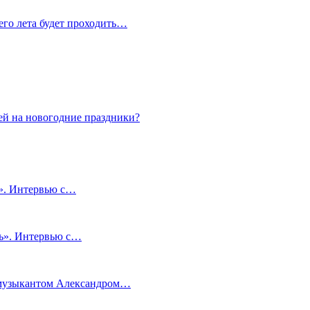
сего лета будет проходить…
ей на новогодние праздники?
и». Интервью с…
чь». Интервью с…
м музыкантом Александром…