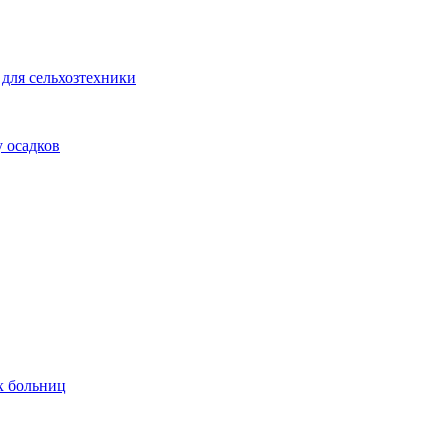
для сельхозтехники
 осадков
х больниц