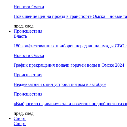
Новости Омска
Повышение цен на проезд в транспорте Омска – новые т
пред.
след.
Происшествия
Власть
180 конфискованных приборов передали на нужды СВО 
Новости Омска
График прекращения подачи горячей воды в Омске 2024
Происшествия
Неадекватный омич устроил погром в автобусе
Происшествия
«Выбросило с дивана»: стали известны подробности газо
пред.
след.
Спорт
Спорт