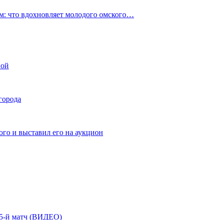
: что вдохновляет молодого омского…
ной
города
го и выставил его на аукцион
| 5-й матч (ВИДЕО)