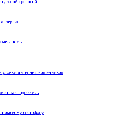
тпускной тревогой
е аллергии
ки меланомы
е уловки интернет-мошенников
акси на свадьбе и…
ет омскому светофору