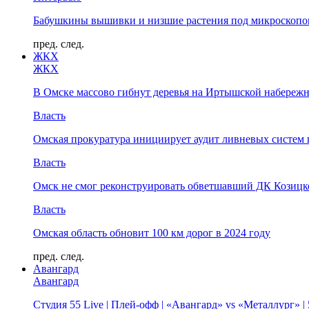
Бабушкины вышивки и низшие растения под микроскопом
пред.
след.
ЖКХ
ЖКХ
В Омске массово гибнут деревья на Иртышской набереж
Власть
Омская прокуратура инициирует аудит ливневых систем 
Власть
Омск не смог реконструировать обветшавший ДК Козицко
Власть
Омская область обновит 100 км дорог в 2024 году
пред.
след.
Авангард
Авангард
Студия 55 Live | Плей-офф | «Авангард» vs «Металлург» 