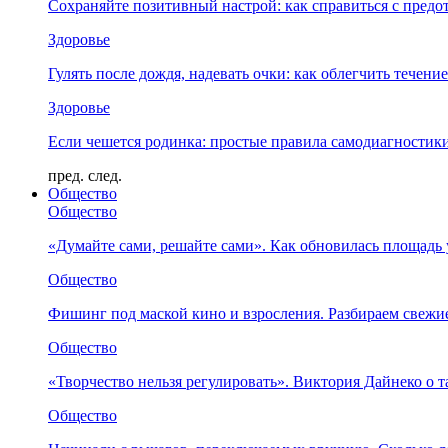
Сохраняйте позитивный настрой: как справиться с предо
Здоровье
Гулять после дождя, надевать очки: как облегчить течени
Здоровье
Если чешется родинка: простые правила самодиагности
пред.
след.
Общество
Общество
«Думайте сами, решайте сами». Как обновилась площад
Общество
Фишинг под маской кино и взросления. Разбираем свежи
Общество
«Творчество нельзя регулировать». Виктория Дайнеко о т
Общество