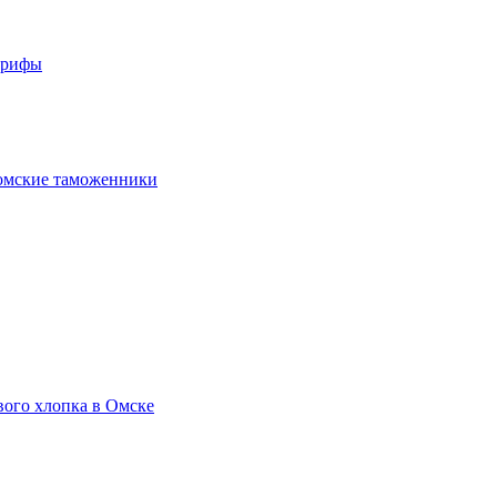
арифы
омские таможенники
вого хлопка в Омске