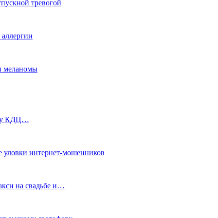
тпускной тревогой
е аллергии
ки меланомы
ь у КДЦ…
е уловки интернет-мошенников
акси на свадьбе и…