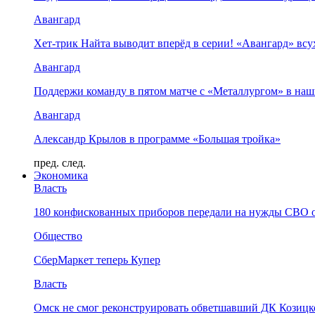
Авангард
Хет-трик Найта выводит вперёд в серии! «Авангард» в
Авангард
Поддержи команду в пятом матче с «Металлургом» в наш
Авангард
Александр Крылов в программе «Большая тройка»
пред.
след.
Экономика
Власть
180 конфискованных приборов передали на нужды СВО 
Общество
СберМаркет теперь Купер
Власть
Омск не смог реконструировать обветшавший ДК Козицко