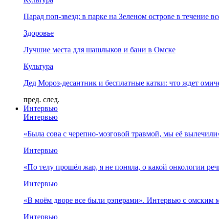
Парад поп-звезд: в парке на Зеленом острове в течение в
Здоровье
Лучшие места для шашлыков и бани в Омске
Культура
Дед Мороз-десантник и бесплатные катки: что ждет омич
пред.
след.
Интервью
Интервью
«Была сова с черепно-мозговой травмой, мы её вылечил
Интервью
«По телу прошёл жар, я не поняла, о какой онкологии ре
Интервью
«В моём дворе все были рэперами». Интервью с омски
Интервью