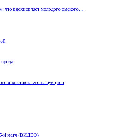
: что вдохновляет молодого омского…
ной
города
го и выставил его на аукцион
| 5-й матч (ВИДЕО)