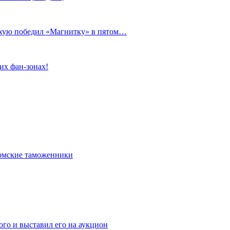
сухую победил «Магнитку» в пятом…
их фан-зонах!
омские таможенники
го и выставил его на аукцион