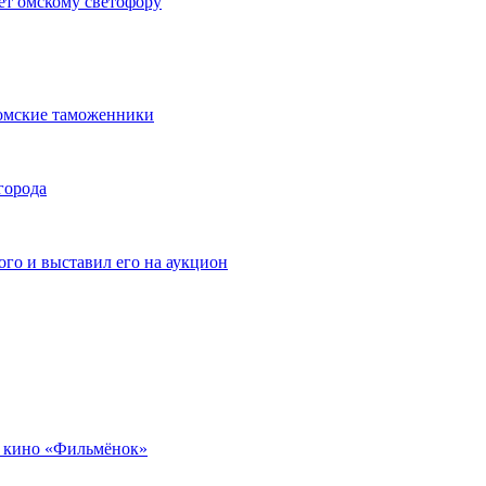
ет омскому светофору
омские таможенники
города
го и выставил его на аукцион
 кино «Фильмёнок»