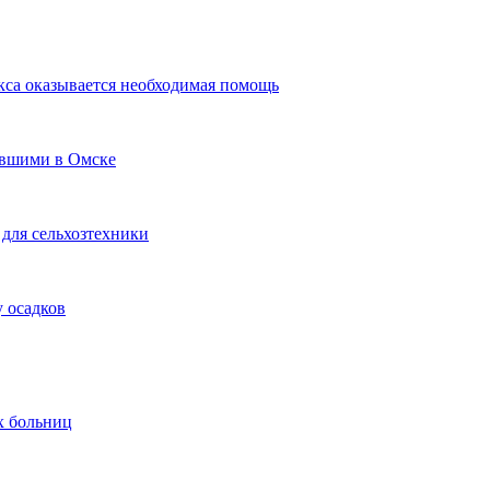
кса оказывается необходимая помощь
авшими в Омске
для сельхозтехники
 осадков
х больниц