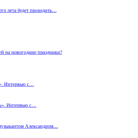
сего лета будет проходить…
ей на новогодние праздники?
и». Интервью с…
чь». Интервью с…
м музыкантом Александром…