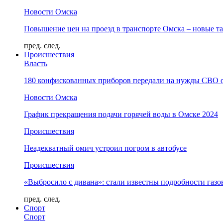
Новости Омска
Повышение цен на проезд в транспорте Омска – новые т
пред.
след.
Происшествия
Власть
180 конфискованных приборов передали на нужды СВО 
Новости Омска
График прекращения подачи горячей воды в Омске 2024
Происшествия
Неадекватный омич устроил погром в автобусе
Происшествия
«Выбросило с дивана»: стали известны подробности газо
пред.
след.
Спорт
Спорт