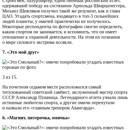
Стронгмен, паэурлифтер, единственный российский атлет,
одержавший победу на состязании Арнольда Шварценеггера,
Михаил Шивляков получил такой же результат, как и глава
ЦАО. Угадать спортсмена, входящего в топ-3 сильнейших
людей планеты, у омичей практически не получилось.
Некоторые респонденты по фотографии смогли определить,
каким спортом он занимается, и вспомнить, что он имеет
отношение к охранной деятельности. На этом их познания
о мире силового экстрима иссякли.
7. «Это мой друг»
3 из 15.
На почетном седьмом месте расположился самый
титулованный советский самбист, заслуженный мастер спорта
СССР Александр Пушница. Легендарного атлета узнали лишь
истинные любители спорта, а другие омичи перепутали
и назвали его «главным тренером Авангарда».
6. «Магнит, пятерочка, омичка»