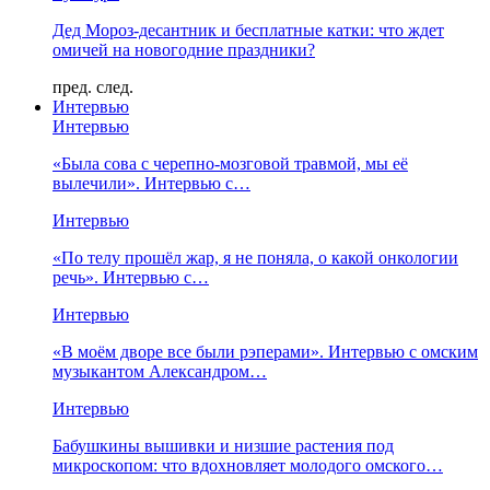
Дед Мороз-десантник и бесплатные катки: что ждет
омичей на новогодние праздники?
пред.
след.
Интервью
Интервью
«Была сова с черепно-мозговой травмой, мы её
вылечили». Интервью с…
Интервью
«По телу прошёл жар, я не поняла, о какой онкологии
речь». Интервью с…
Интервью
«В моём дворе все были рэперами». Интервью с омским
музыкантом Александром…
Интервью
Бабушкины вышивки и низшие растения под
микроскопом: что вдохновляет молодого омского…