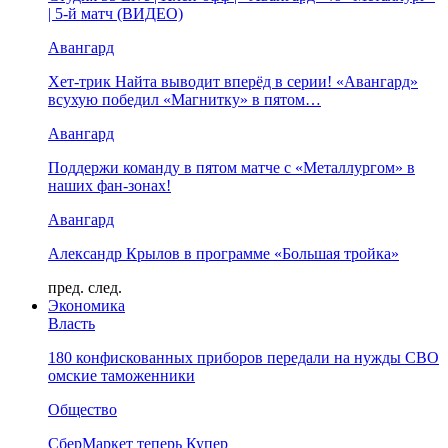
| 5-й матч (ВИДЕО)
Авангард
Хет-трик Найта выводит вперёд в серии! «Авангард»
всухую победил «Магнитку» в пятом…
Авангард
Поддержи команду в пятом матче с «Металлургом» в
наших фан-зонах!
Авангард
Александр Крылов в программе «Большая тройка»
пред.
след.
Экономика
Власть
180 конфискованных приборов передали на нужды СВО
омские таможенники
Общество
СберМаркет теперь Купер