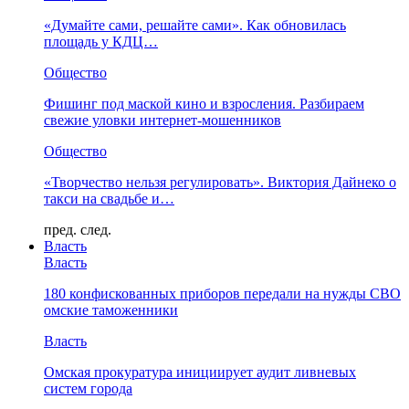
«Думайте сами, решайте сами». Как обновилась
площадь у КДЦ…
Общество
Фишинг под маской кино и взросления. Разбираем
свежие уловки интернет-мошенников
Общество
«Творчество нельзя регулировать». Виктория Дайнеко о
такси на свадьбе и…
пред.
след.
Власть
Власть
180 конфискованных приборов передали на нужды СВО
омские таможенники
Власть
Омская прокуратура инициирует аудит ливневых
систем города