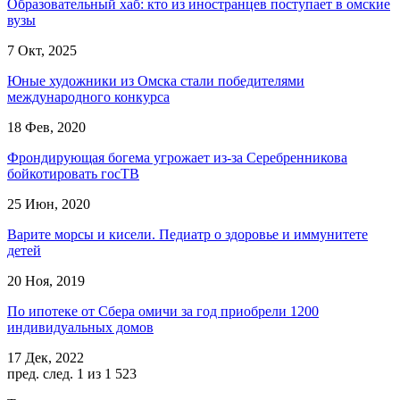
Образовательный хаб: кто из иностранцев поступает в омские
вузы
7 Окт, 2025
Юные художники из Омска стали победителями
международного конкурса
18 Фев, 2020
Фрондирующая богема угрожает из-за Серебренникова
бойкотировать госТВ
25 Июн, 2020
Варите морсы и кисели. Педиатр о здоровье и иммунитете
детей
20 Ноя, 2019
По ипотеке от Сбера омичи за год приобрели 1200
индивидуальных домов
17 Дек, 2022
пред.
след.
1 из 1 523