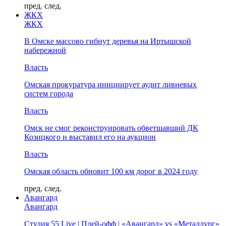
пред.
след.
ЖКХ
ЖКХ
В Омске массово гибнут деревья на Иртышской
набережной
Власть
Омская прокуратура инициирует аудит ливневых
систем города
Власть
Омск не смог реконструировать обветшавший ДК
Козицкого и выставил его на аукцион
Власть
Омская область обновит 100 км дорог в 2024 году
пред.
след.
Авангард
Авангард
Студия 55 Live | Плей-офф | «Авангард» vs «Металлург»