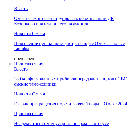
Власть
Омск не смог реконструировать обветшавший ДК
Козицкого и выставил его на аукцион
Новости Омска
Повышение цен на проезд в транспорте Омска – новые
тарифы
пред.
след.
Происшествия
Власть
180 конфискованных приборов передали на нужды СВО
омские таможенники
Новости Омска
График прекращения подачи горячей воды в Омске 2024
Происшествия
Неадекватный омич устроил погром в автобусе