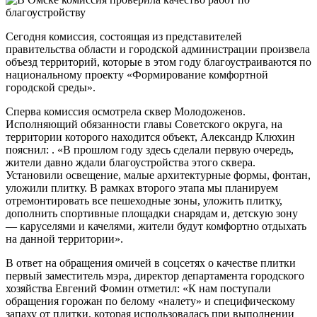
Сегодня комиссия, состоящая из представителей
правительства области и городской администрации произвела
объезд территорий, которые в этом году благоустраиваются по
национальному проекту «Формирование комфортной
городской среды».
Сперва комиссия осмотрела сквер Молодоженов.
Исполняющий обязанности главы Советского округа, на
территории которого находится объект, Александр Клюхин
пояснил: . «В прошлом году здесь сделали первую очередь,
жители давно ждали благоустройства этого сквера.
Установили освещение, малые архитектурные формы, фонтан,
уложили плитку. В рамках второго этапа мы планируем
отремонтировать все пешеходные зоны, уложить плитку,
дополнить спортивные площадки снарядам и, детскую зону
— каруселями и качелями, жители будут комфортно отдыхать
на данной территории».
В ответ на обращения омичей в соцсетях о качестве плитки
первый заместитель мэра, директор департамента городского
хозяйства Евгений Фомин отметил: «К нам поступали
обращения горожан по белому «налету» и специфическому
запаху от плитки, которая использовалась при выполнении