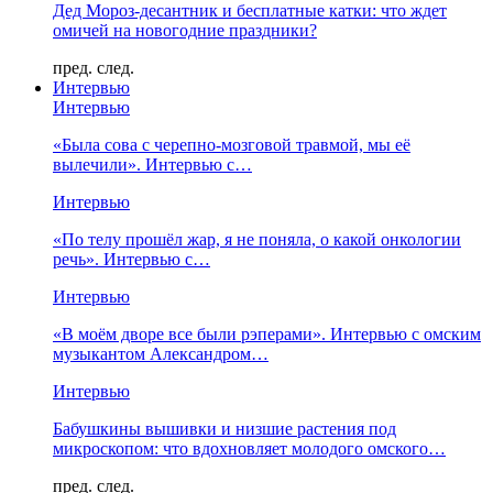
Дед Мороз-десантник и бесплатные катки: что ждет
омичей на новогодние праздники?
пред.
след.
Интервью
Интервью
«Была сова с черепно-мозговой травмой, мы её
вылечили». Интервью с…
Интервью
«По телу прошёл жар, я не поняла, о какой онкологии
речь». Интервью с…
Интервью
«В моём дворе все были рэперами». Интервью с омским
музыкантом Александром…
Интервью
Бабушкины вышивки и низшие растения под
микроскопом: что вдохновляет молодого омского…
пред.
след.