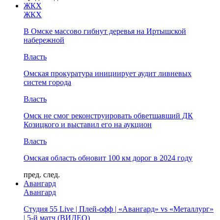
ЖКХ
ЖКХ
В Омске массово гибнут деревья на Иртышской
набережной
Власть
Омская прокуратура инициирует аудит ливневых
систем города
Власть
Омск не смог реконструировать обветшавший ДК
Козицкого и выставил его на аукцион
Власть
Омская область обновит 100 км дорог в 2024 году
пред.
след.
Авангард
Авангард
Студия 55 Live | Плей-офф | «Авангард» vs «Металлург»
| 5-й матч (ВИДЕО)