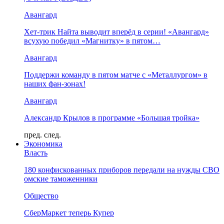
Авангард
Хет-трик Найта выводит вперёд в серии! «Авангард»
всухую победил «Магнитку» в пятом…
Авангард
Поддержи команду в пятом матче с «Металлургом» в
наших фан-зонах!
Авангард
Александр Крылов в программе «Большая тройка»
пред.
след.
Экономика
Власть
180 конфискованных приборов передали на нужды СВО
омские таможенники
Общество
СберМаркет теперь Купер