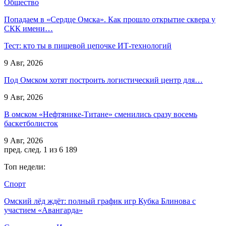
Общество
Попадаем в «Сердце Омска». Как прошло открытие сквера у
СКК имени…
Тест: кто ты в пищевой цепочке ИТ-технологий
9 Авг, 2026
Под Омском хотят построить логистический центр для…
9 Авг, 2026
В омском «Нефтянике-Титане» сменились сразу восемь
баскетболисток
9 Авг, 2026
пред.
след.
1 из 6 189
Топ недели:
Спорт
Омский лёд ждёт: полный график игр Кубка Блинова с
участием «Авангарда»