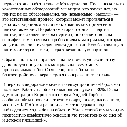
первого этапа работ в сквере Молодоженов, После нескольких
комиссионных обследований мы видим, что запаха нет, на
плитке ранее образовывались так называемые «высолы» —
это естественный процесс, который может проявляться в
работах с кирпичом и плиткой, химических примесей в
плитке также нет. По работам второго этапа — партия
плитки, по заключению экспертизы, не соответствовала
сертификатам качества и требованиям к материалам, которые
могут использоваться для пешеходных зон. Всю бракованную
плитку отсюда вывезли, вчера завезли новую партию».
Образцы плитки направлены на независимую экспертизу,
дано поручение усилить контроль на всех этапах
производимых работ. Отмечено, что работы по
благоустройству сквера ведутся с опережением графика.
В первом микрорайоне ведется благоустройство «Городской
поляны». Работы на объекте выполнены уже на 30%. Глава
администрации Кировского округа Андрей Горбачев
сообщил: «Мы провели встречи с подрядчиком, населением,
местным КТОСом и решили совместно держать под
наблюдением ход работ на объекте. Уже в сентябре мы увидим
прекрасную комфортную освещенную территорию со сценой
и детской площадкой».