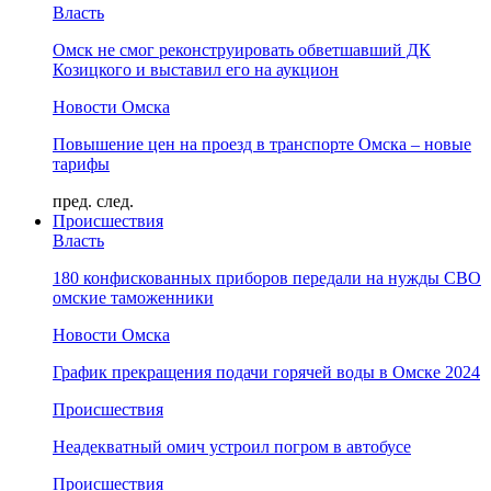
Власть
Омск не смог реконструировать обветшавший ДК
Козицкого и выставил его на аукцион
Новости Омска
Повышение цен на проезд в транспорте Омска – новые
тарифы
пред.
след.
Происшествия
Власть
180 конфискованных приборов передали на нужды СВО
омские таможенники
Новости Омска
График прекращения подачи горячей воды в Омске 2024
Происшествия
Неадекватный омич устроил погром в автобусе
Происшествия