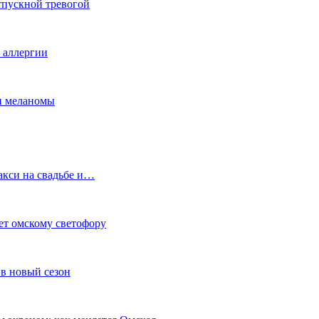
тпускной тревогой
е аллергии
ки меланомы
акси на свадьбе и…
ет омскому светофору
в новый сезон