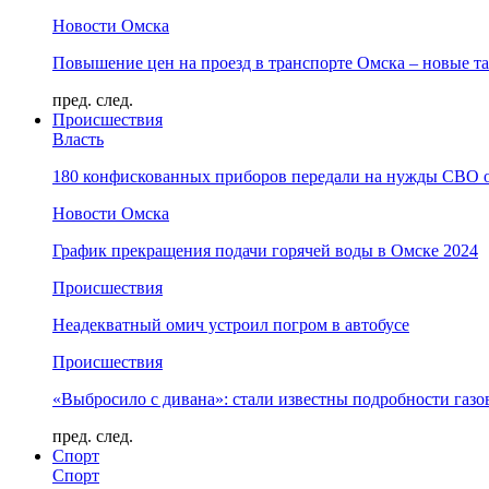
Новости Омска
Повышение цен на проезд в транспорте Омска – новые т
пред.
след.
Происшествия
Власть
180 конфискованных приборов передали на нужды СВО 
Новости Омска
График прекращения подачи горячей воды в Омске 2024
Происшествия
Неадекватный омич устроил погром в автобусе
Происшествия
«Выбросило с дивана»: стали известны подробности газо
пред.
след.
Спорт
Спорт