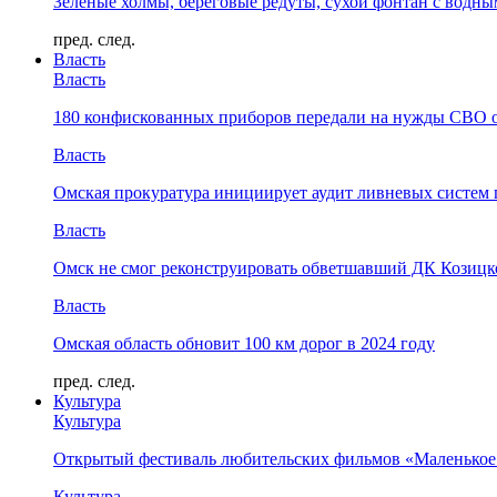
Зелёные холмы, береговые редуты, сухой фонтан с водн
пред.
след.
Власть
Власть
180 конфискованных приборов передали на нужды СВО 
Власть
Омская прокуратура инициирует аудит ливневых систем 
Власть
Омск не смог реконструировать обветшавший ДК Козицко
Власть
Омская область обновит 100 км дорог в 2024 году
пред.
след.
Культура
Культура
Открытый фестиваль любительских фильмов «Маленькое
Культура