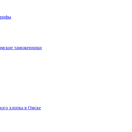
арифы
омские таможенники
вого хлопка в Омске