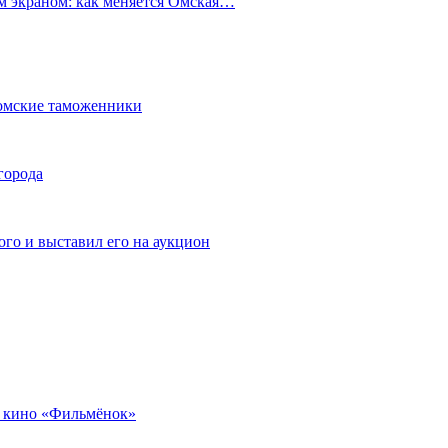
ым экраном: как меняется Омская…
омские таможенники
города
го и выставил его на аукцион
 кино «Фильмёнок»