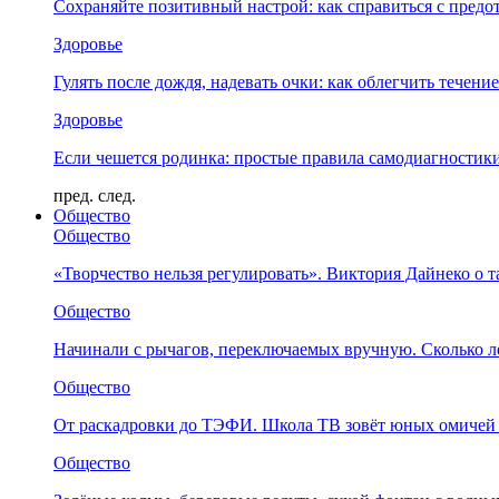
Сохраняйте позитивный настрой: как справиться с предо
Здоровье
Гулять после дождя, надевать очки: как облегчить течени
Здоровье
Если чешется родинка: простые правила самодиагности
пред.
след.
Общество
Общество
«Творчество нельзя регулировать». Виктория Дайнеко о т
Общество
Начинали с рычагов, переключаемых вручную. Сколько л
Общество
От раскадровки до ТЭФИ. Школа ТВ зовёт юных омичей 
Общество