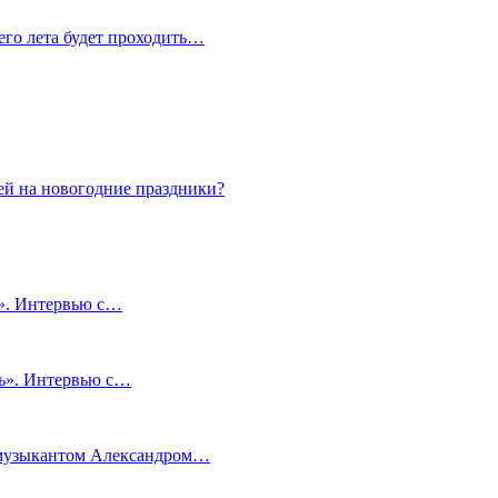
сего лета будет проходить…
ей на новогодние праздники?
и». Интервью с…
чь». Интервью с…
м музыкантом Александром…