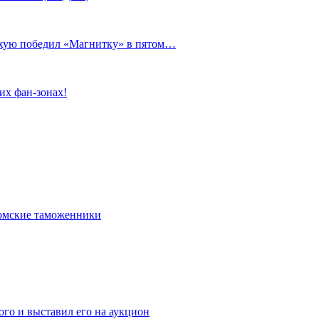
сухую победил «Магнитку» в пятом…
их фан-зонах!
омские таможенники
го и выставил его на аукцион