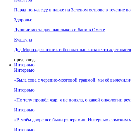
Парад поп-звезд: в парке на Зеленом острове в течение в
Здоровье
Лучшие места для шашлыков и бани в Омске
Культура
Дед Мороз-десантник и бесплатные катки: что ждет омич
пред.
след.
Интервью
Интервью
«Была сова с черепно-мозговой травмой, мы её вылечил
Интервью
«По телу прошёл жар, я не поняла, о какой онкологии ре
Интервью
«В моём дворе все были рэперами». Интервью с омски
Интервью