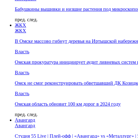
Бабушкины вышивки и низшие растения под микроскопом
пред.
след.
ЖКХ
ЖКХ
В Омске массово гибнут деревья на Иртышской набереж
Власть
Омская прокуратура инициирует аудит ливневых систем 
Власть
Омск не смог реконструировать обветшавший ДК Козицко
Власть
Омская область обновит 100 км дорог в 2024 году
пред.
след.
Авангард
Авангард
Студия 55 Live | Плей-офф | «Авангард» vs «Металлург» 