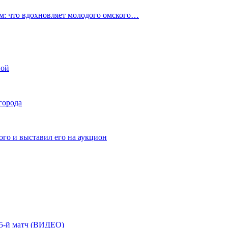
: что вдохновляет молодого омского…
ной
города
го и выставил его на аукцион
| 5-й матч (ВИДЕО)