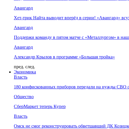
Авангард
Хет-трик Найта выводит вперёд в серии! «Авангард» в
Авангард
Поддержи команду в пятом матче с «Металлургом» в наш
Авангард
Александр Крылов в программе «Большая тройка»
пред.
след.
Экономика
Власть
180 конфискованных приборов передали на нужды СВО 
Общество
СберМаркет теперь Купер
Власть
Омск не смог реконструировать обветшавший ДК Козицко