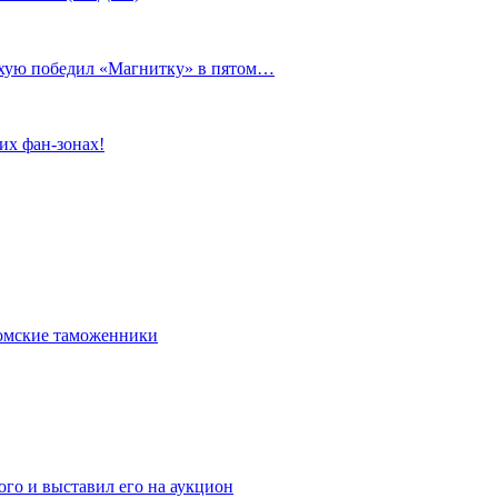
сухую победил «Магнитку» в пятом…
их фан-зонах!
омские таможенники
го и выставил его на аукцион