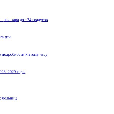
щная жара до +34 градусов
ргизии
е подробности к этому часу
2028–2029 годы
х больниц