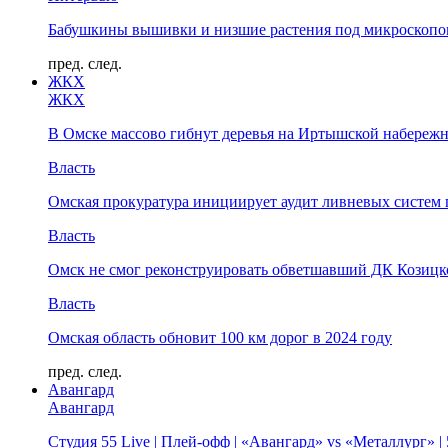
Бабушкины вышивки и низшие растения под микроскопом
пред.
след.
ЖКХ
ЖКХ
В Омске массово гибнут деревья на Иртышской набереж
Власть
Омская прокуратура инициирует аудит ливневых систем 
Власть
Омск не смог реконструировать обветшавший ДК Козицко
Власть
Омская область обновит 100 км дорог в 2024 году
пред.
след.
Авангард
Авангард
Студия 55 Live | Плей-офф | «Авангард» vs «Металлург» 