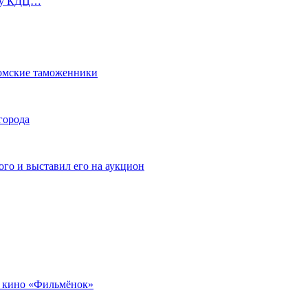
ь у КДЦ…
омские таможенники
города
го и выставил его на аукцион
 кино «Фильмёнок»