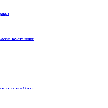
арифы
омские таможенники
вого хлопка в Омске