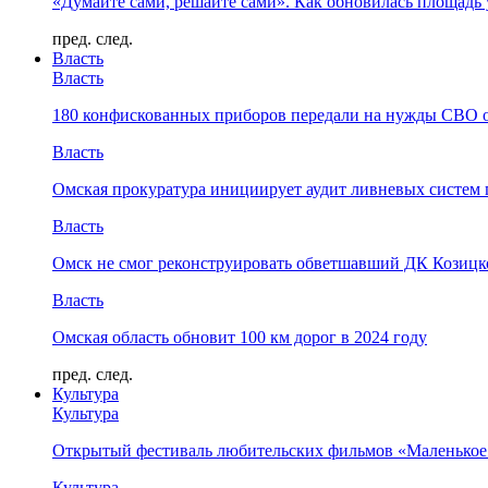
«Думайте сами, решайте сами». Как обновилась площад
пред.
след.
Власть
Власть
180 конфискованных приборов передали на нужды СВО 
Власть
Омская прокуратура инициирует аудит ливневых систем 
Власть
Омск не смог реконструировать обветшавший ДК Козицко
Власть
Омская область обновит 100 км дорог в 2024 году
пред.
след.
Культура
Культура
Открытый фестиваль любительских фильмов «Маленькое
Культура