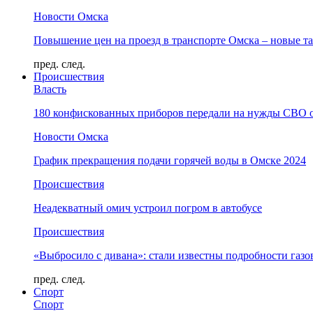
Новости Омска
Повышение цен на проезд в транспорте Омска – новые т
пред.
след.
Происшествия
Власть
180 конфискованных приборов передали на нужды СВО 
Новости Омска
График прекращения подачи горячей воды в Омске 2024
Происшествия
Неадекватный омич устроил погром в автобусе
Происшествия
«Выбросило с дивана»: стали известны подробности газо
пред.
след.
Спорт
Спорт