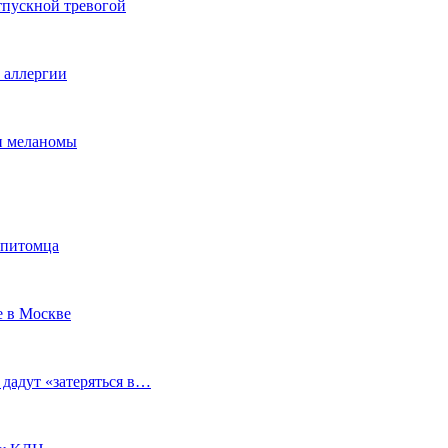
тпускной тревогой
е аллергии
ки меланомы
 питомца
е в Москве
 дадут «затеряться в…