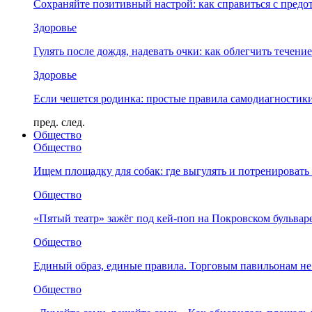
Сохраняйте позитивный настрой: как справиться с предо
Здоровье
Гулять после дождя, надевать очки: как облегчить течени
Здоровье
Если чешется родинка: простые правила самодиагности
пред.
след.
Общество
Общество
Ищем площадку для собак: где выгулять и потренировать
Общество
«Пятый театр» зажёг под кей-поп на Покровском бульвар
Общество
Единый образ, единые правила. Торговым павильонам не
Общество