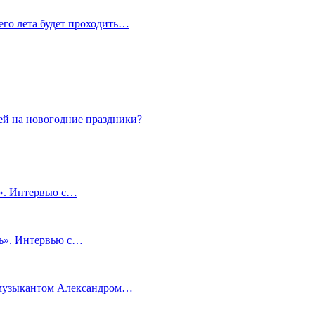
сего лета будет проходить…
ей на новогодние праздники?
и». Интервью с…
чь». Интервью с…
м музыкантом Александром…