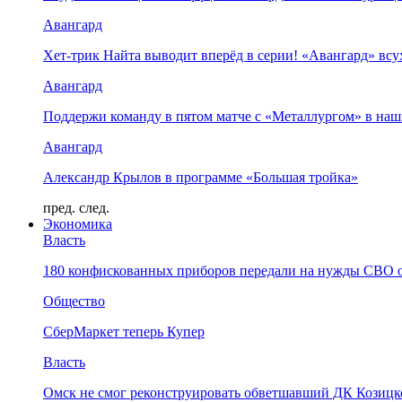
Авангард
Хет-трик Найта выводит вперёд в серии! «Авангард» в
Авангард
Поддержи команду в пятом матче с «Металлургом» в наш
Авангард
Александр Крылов в программе «Большая тройка»
пред.
след.
Экономика
Власть
180 конфискованных приборов передали на нужды СВО 
Общество
СберМаркет теперь Купер
Власть
Омск не смог реконструировать обветшавший ДК Козицко