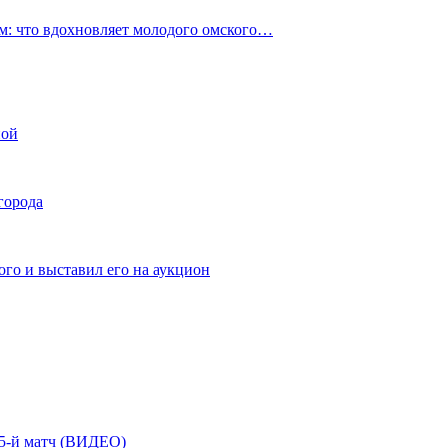
: что вдохновляет молодого омского…
ной
города
го и выставил его на аукцион
| 5-й матч (ВИДЕО)