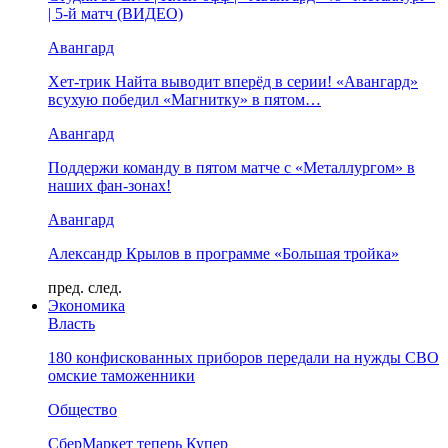
| 5-й матч (ВИДЕО)
Авангард
Хет-трик Найта выводит вперёд в серии! «Авангард»
всухую победил «Магнитку» в пятом…
Авангард
Поддержи команду в пятом матче с «Металлургом» в
наших фан-зонах!
Авангард
Александр Крылов в программе «Большая тройка»
пред.
след.
Экономика
Власть
180 конфискованных приборов передали на нужды СВО
омские таможенники
Общество
СберМаркет теперь Купер