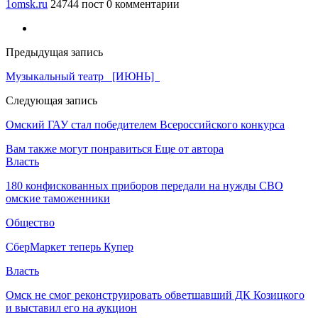
1omsk.ru
24744 пост
0 комментарии
Предыдущая запись
Музыкальный театр [ИЮНЬ]
Следующая запись
Омский ГАУ стал победителем Всероссийского конкурса
Вам также могут понравиться
Еще от автора
Власть
180 конфискованных приборов передали на нужды СВО
омские таможенники
Общество
СберМаркет теперь Купер
Власть
Омск не смог реконструировать обветшавший ДК Козицкого
и выставил его на аукцион