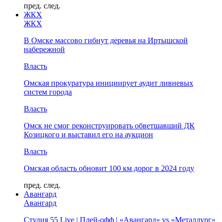
пред.
след.
ЖКХ
ЖКХ
В Омске массово гибнут деревья на Иртышской
набережной
Власть
Омская прокуратура инициирует аудит ливневых
систем города
Власть
Омск не смог реконструировать обветшавший ДК
Козицкого и выставил его на аукцион
Власть
Омская область обновит 100 км дорог в 2024 году
пред.
след.
Авангард
Авангард
Студия 55 Live | Плей-офф | «Авангард» vs «Металлург»