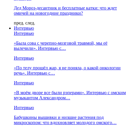
Дед Мороз-десантник и бесплатные катки: что ждет
омичей на новогодние праздники?
пред.
след.
Интервью
Интервью
«Была сова с черепно-мозговой травмой, мы её
вылечили». Интервью с…
Интервью
«По телу прошёл жар, я не поняла, о какой онкологии
речь». Интервью с…
Интервью
«В моём дворе все были рэперами». Интервью с омским
музыкантом Александром…
Интервью
Бабушкины вышивки и низшие растения под
микроскопом: что вдохновляет молодого омского…