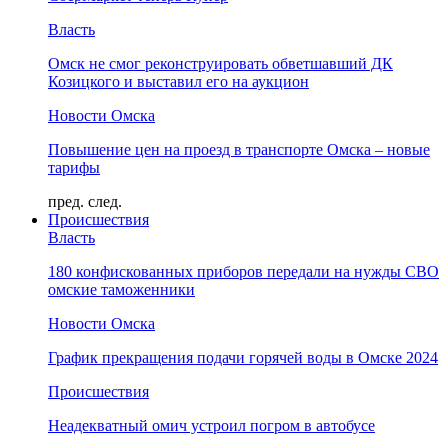
Власть
Омск не смог реконструировать обветшавший ДК
Козицкого и выставил его на аукцион
Новости Омска
Повышение цен на проезд в транспорте Омска – новые
тарифы
пред.
след.
Происшествия
Власть
180 конфискованных приборов передали на нужды СВО
омские таможенники
Новости Омска
График прекращения подачи горячей воды в Омске 2024
Происшествия
Неадекватный омич устроил погром в автобусе