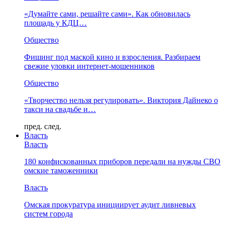
«Думайте сами, решайте сами». Как обновилась
площадь у КДЦ…
Общество
Фишинг под маской кино и взросления. Разбираем
свежие уловки интернет-мошенников
Общество
«Творчество нельзя регулировать». Виктория Дайнеко о
такси на свадьбе и…
пред.
след.
Власть
Власть
180 конфискованных приборов передали на нужды СВО
омские таможенники
Власть
Омская прокуратура инициирует аудит ливневых
систем города