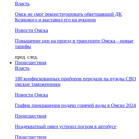
Власть
Омск не смог реконструировать обветшавший ДК
Козицкого и выставил его на аукцион
Новости Омска
Повышение цен на проезд в транспорте Омска – новые
тарифы
пред.
след.
Происшествия
Власть
180 конфискованных приборов передали на нужды СВО
омские таможенники
Новости Омска
График прекращения подачи горячей воды в Омске 2024
Происшествия
Неадекватный омич устроил погром в автобусе
Происшествия