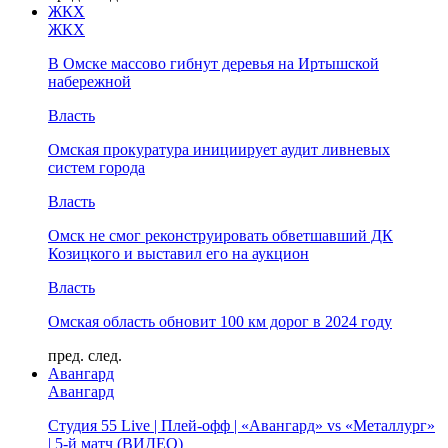
ЖКХ
ЖКХ
В Омске массово гибнут деревья на Иртышской
набережной
Власть
Омская прокуратура инициирует аудит ливневых
систем города
Власть
Омск не смог реконструировать обветшавший ДК
Козицкого и выставил его на аукцион
Власть
Омская область обновит 100 км дорог в 2024 году
пред.
след.
Авангард
Авангард
Студия 55 Live | Плей-офф | «Авангард» vs «Металлург»
| 5-й матч (ВИДЕО)