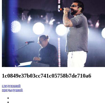
1c0849e37b03cc741c05758b7de710a6
следующий
предыдущий