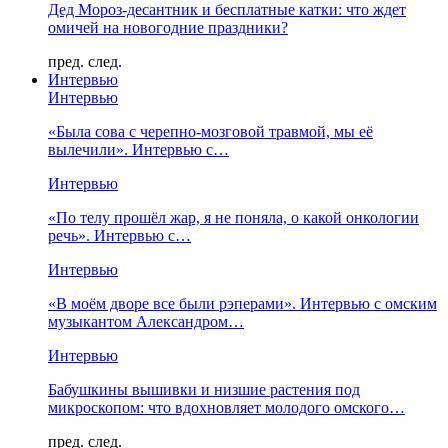
Дед Мороз-десантник и бесплатные катки: что ждет
омичей на новогодние праздники?
пред.
след.
Интервью
Интервью
«Была сова с черепно-мозговой травмой, мы её
вылечили». Интервью с…
Интервью
«По телу прошёл жар, я не поняла, о какой онкологии
речь». Интервью с…
Интервью
«В моём дворе все были рэперами». Интервью с омским
музыкантом Александром…
Интервью
Бабушкины вышивки и низшие растения под
микроскопом: что вдохновляет молодого омского…
пред.
след.