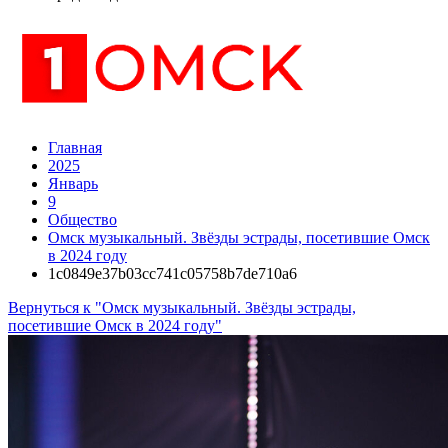
Главная
2025
Январь
9
Общество
Омск музыкальный. Звёзды эстрады, посетившие Омск
в 2024 году
1c0849e37b03cc741c05758b7de710a6
Вернуться к "Омск музыкальный. Звёзды эстрады,
посетившие Омск в 2024 году"