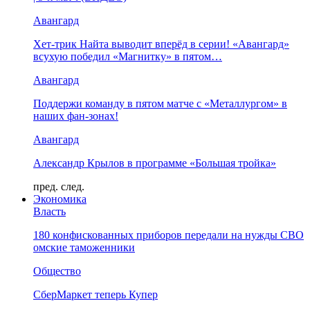
Авангард
Хет-трик Найта выводит вперёд в серии! «Авангард»
всухую победил «Магнитку» в пятом…
Авангард
Поддержи команду в пятом матче с «Металлургом» в
наших фан-зонах!
Авангард
Александр Крылов в программе «Большая тройка»
пред.
след.
Экономика
Власть
180 конфискованных приборов передали на нужды СВО
омские таможенники
Общество
СберМаркет теперь Купер