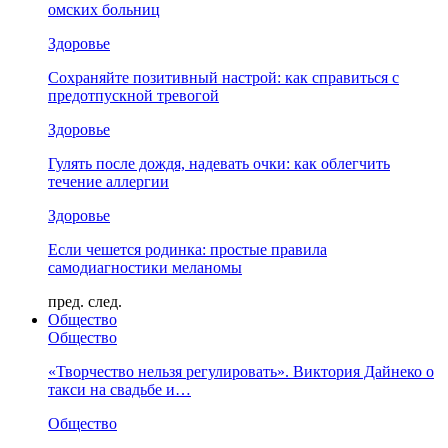
омских больниц
Здоровье
Сохраняйте позитивный настрой: как справиться с
предотпускной тревогой
Здоровье
Гулять после дождя, надевать очки: как облегчить
течение аллергии
Здоровье
Если чешется родинка: простые правила
самодиагностики меланомы
пред.
след.
Общество
Общество
«Творчество нельзя регулировать». Виктория Дайнеко о
такси на свадьбе и…
Общество