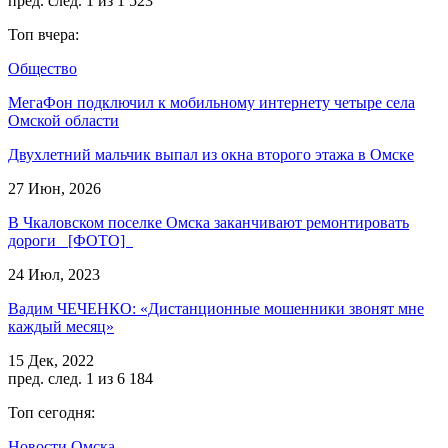
пред.
след.
1 из 1 523
Топ вчера:
Общество
МегаФон подключил к мобильному интернету четыре села
Омской области
Двухлетний мальчик выпал из окна второго этажа в Омске
27 Июн, 2026
В Чкаловском поселке Омска заканчивают ремонтировать
дороги [ФОТО]
24 Июл, 2023
Вадим ЧЕЧЕНКО: «Дистанционные мошенники звонят мне
каждый месяц»
15 Дек, 2022
пред.
след.
1 из 6 184
Топ сегодня:
Новости Омска