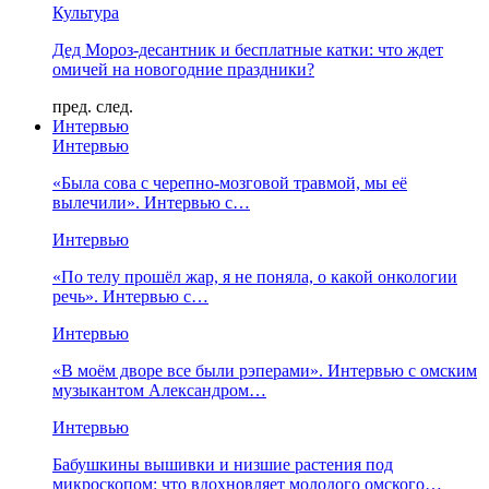
Культура
Дед Мороз-десантник и бесплатные катки: что ждет
омичей на новогодние праздники?
пред.
след.
Интервью
Интервью
«Была сова с черепно-мозговой травмой, мы её
вылечили». Интервью с…
Интервью
«По телу прошёл жар, я не поняла, о какой онкологии
речь». Интервью с…
Интервью
«В моём дворе все были рэперами». Интервью с омским
музыкантом Александром…
Интервью
Бабушкины вышивки и низшие растения под
микроскопом: что вдохновляет молодого омского…