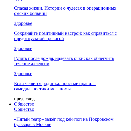
Спасая жизни. Истории о чудесах в операционных
омских больниц
Здоровье
Сохраняйте позитивный настрой: как справиться с
предотпускной тревогой
Здоровье
Гулять после дождя, надевать очки: как облегчить
течение аллергии
Здоровье
Если чешется родинка: простые правила
самодиагностики меланомы
пред.
след.
Общество
Общество
«Пятый театр» зажёг под кей-поп на Покровском
бульваре в Москве