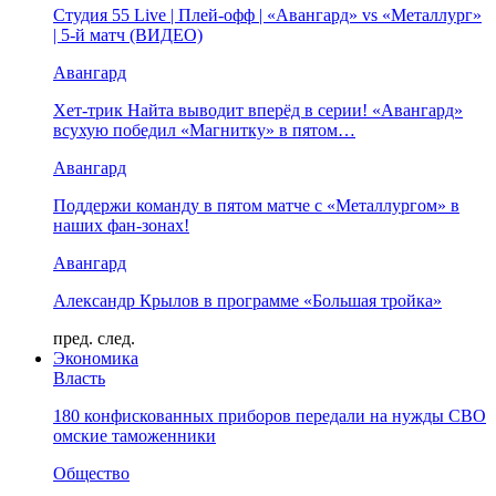
Студия 55 Live | Плей-офф | «Авангард» vs «Металлург»
| 5-й матч (ВИДЕО)
Авангард
Хет-трик Найта выводит вперёд в серии! «Авангард»
всухую победил «Магнитку» в пятом…
Авангард
Поддержи команду в пятом матче с «Металлургом» в
наших фан-зонах!
Авангард
Александр Крылов в программе «Большая тройка»
пред.
след.
Экономика
Власть
180 конфискованных приборов передали на нужды СВО
омские таможенники
Общество