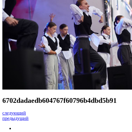
6702dadaedb604767f60796b4dbd5b91
следующий
предыдущий