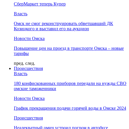
СберМаркет теперь Купер
Власть
Омск не смог реконструировать обветшавший ДК
Козицкого и выставил его на аукцион
Новости Омска
Повышение цен на проезд в транспорте Омска – новые
тарифы
пред.
след.
Происшествия
Власть
180 конфискованных приборов передали на нужды СВО
омские таможенники
Новости Омска
График прекращения подачи горячей воды в Омске 2024
Происшествия
Неадекватный омич устроил погром в автобусе