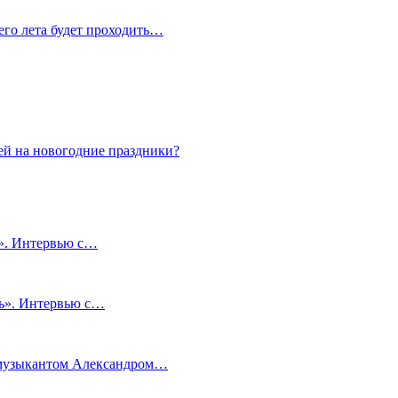
сего лета будет проходить…
ей на новогодние праздники?
и». Интервью с…
чь». Интервью с…
м музыкантом Александром…