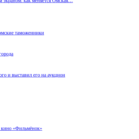
ым экраном: как меняется Омская…
омские таможенники
города
го и выставил его на аукцион
 кино «Фильмёнок»