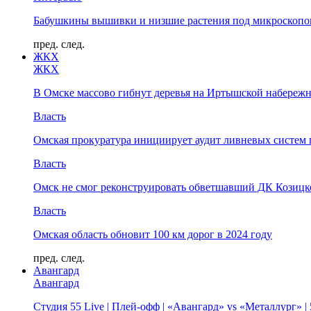
Бабушкины вышивки и низшие растения под микроскопом
пред.
след.
ЖКХ
ЖКХ
В Омске массово гибнут деревья на Иртышской набереж
Власть
Омская прокуратура инициирует аудит ливневых систем 
Власть
Омск не смог реконструировать обветшавший ДК Козицко
Власть
Омская область обновит 100 км дорог в 2024 году
пред.
след.
Авангард
Авангард
Студия 55 Live | Плей-офф | «Авангард» vs «Металлург» 