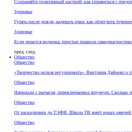
Сохраняйте позитивный настрой: как справиться с предо
Здоровье
Гулять после дождя, надевать очки: как облегчить течени
Здоровье
Если чешется родинка: простые правила самодиагности
пред.
след.
Общество
Общество
«Творчество нельзя регулировать». Виктория Дайнеко о т
Общество
Начинали с рычагов, переключаемых вручную. Сколько л
Общество
От раскадровки до ТЭФИ. Школа ТВ зовёт юных омичей 
Общество