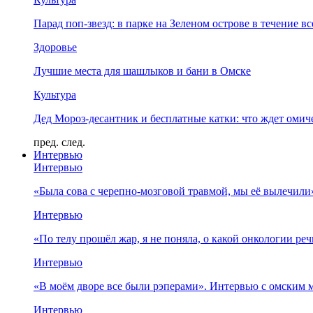
Парад поп-звезд: в парке на Зеленом острове в течение в
Здоровье
Лучшие места для шашлыков и бани в Омске
Культура
Дед Мороз-десантник и бесплатные катки: что ждет омич
пред.
след.
Интервью
Интервью
«Была сова с черепно-мозговой травмой, мы её вылечил
Интервью
«По телу прошёл жар, я не поняла, о какой онкологии ре
Интервью
«В моём дворе все были рэперами». Интервью с омски
Интервью