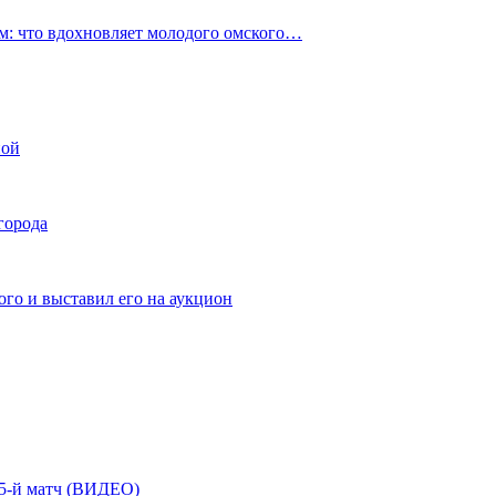
: что вдохновляет молодого омского…
ной
города
го и выставил его на аукцион
| 5-й матч (ВИДЕО)