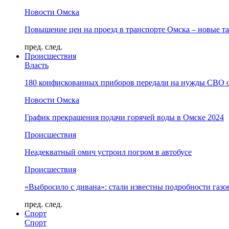
Новости Омска
Повышение цен на проезд в транспорте Омска – новые т
пред.
след.
Происшествия
Власть
180 конфискованных приборов передали на нужды СВО 
Новости Омска
График прекращения подачи горячей воды в Омске 2024
Происшествия
Неадекватный омич устроил погром в автобусе
Происшествия
«Выбросило с дивана»: стали известны подробности газо
пред.
след.
Спорт
Спорт