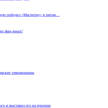
сухую победил «Магнитку» в пятом…
их фан-зонах!
омские таможенники
го и выставил его на аукцион