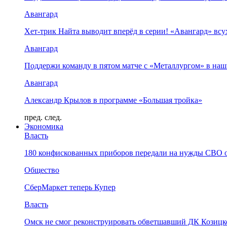
Авангард
Хет-трик Найта выводит вперёд в серии! «Авангард» в
Авангард
Поддержи команду в пятом матче с «Металлургом» в наш
Авангард
Александр Крылов в программе «Большая тройка»
пред.
след.
Экономика
Власть
180 конфискованных приборов передали на нужды СВО 
Общество
СберМаркет теперь Купер
Власть
Омск не смог реконструировать обветшавший ДК Козицко