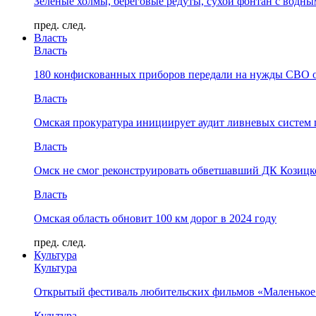
Зелёные холмы, береговые редуты, сухой фонтан с водн
пред.
след.
Власть
Власть
180 конфискованных приборов передали на нужды СВО 
Власть
Омская прокуратура инициирует аудит ливневых систем 
Власть
Омск не смог реконструировать обветшавший ДК Козицко
Власть
Омская область обновит 100 км дорог в 2024 году
пред.
след.
Культура
Культура
Открытый фестиваль любительских фильмов «Маленькое
Культура