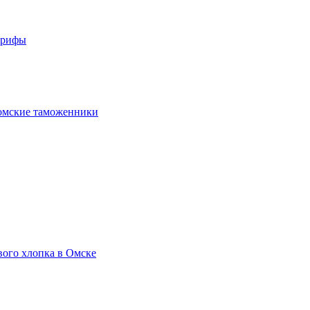
арифы
омские таможенники
вого хлопка в Омске