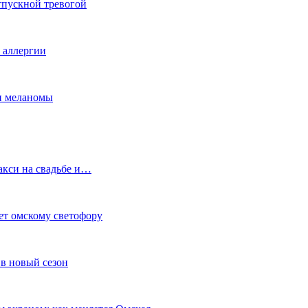
тпускной тревогой
е аллергии
ки меланомы
акси на свадьбе и…
ет омскому светофору
в новый сезон