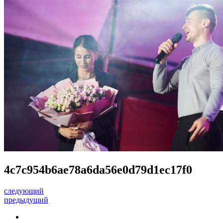
4c7c954b6ae78a6da56e0d79d1ec17f0
следующий
предыдущий