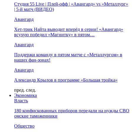
Студия 55 Live | Плей-офф | «Авангард» vs «Металлург»
| 5-й матч (ВИДЕО)
Авангард
Хет-трик Найта выводит вперёд в серии! «Авангард»
всухую победил «Магнитку» в пятом…
Авангард
Поддержи команду в пятом матче с «Металлургом» в
наших фан-зонах!
Авангард
Александр Крылов в программе «Большая тройка»
пред.
след.
Экономика
Власть
180 конфискованных приборов передали на нужды СВО
омские таможенники
Общество