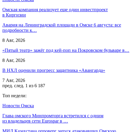
Омская компания реализует еще один инвестпроект
в Киргизии
Авария на Ленинградской площади в Омске 6 августа: все
подробности к…
8 Авг, 2026
«Пятый театр» зажёг под кей-поп на Покровском бульваре в…
8 Авг, 2026
В НХЛ оценили прогресс защитника «Авангарда»
7 Авг, 2026
пред.
след.
1 из 6 187
Топ недели:
Новости Омска
Глава омского Минпромторга встретился с одним
из владельцев сети Eurospar в …
МИД Казахстана опроверг запуск атаковавших Омскую