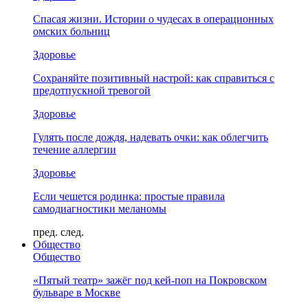
Спасая жизни. Истории о чудесах в операционных
омских больниц
Здоровье
Сохраняйте позитивный настрой: как справиться с
предотпускной тревогой
Здоровье
Гулять после дождя, надевать очки: как облегчить
течение аллергии
Здоровье
Если чешется родинка: простые правила
самодиагностики меланомы
пред.
след.
Общество
Общество
«Пятый театр» зажёг под кей-поп на Покровском
бульваре в Москве