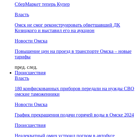
СберМаркет теперь Купер
Власть
Омск не смог реконструировать обветшавший ДК
Козицкого и выставил его на аукцион
Новости Омска
Повышение цен на проезд в транспорте Омска – новые
тарифы
пред.
след.
Происшествия
Власть
180 конфискованных приборов передали на нужды СВО
омские таможенники
Новости Омска
График прекращения подачи горячей воды в Омске 2024
Происшествия
Неадекватный омич устроил погром в автобусе