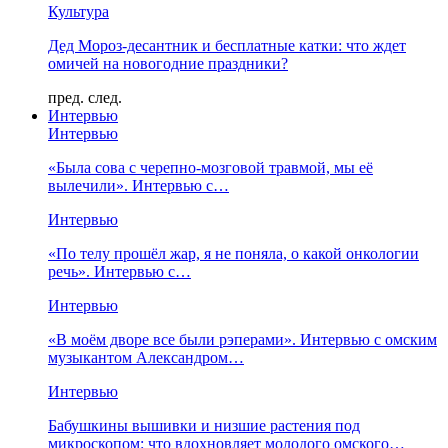
Культура
Дед Мороз-десантник и бесплатные катки: что ждет
омичей на новогодние праздники?
пред.
след.
Интервью
Интервью
«Была сова с черепно-мозговой травмой, мы её
вылечили». Интервью с…
Интервью
«По телу прошёл жар, я не поняла, о какой онкологии
речь». Интервью с…
Интервью
«В моём дворе все были рэперами». Интервью с омским
музыкантом Александром…
Интервью
Бабушкины вышивки и низшие растения под
микроскопом: что вдохновляет молодого омского…