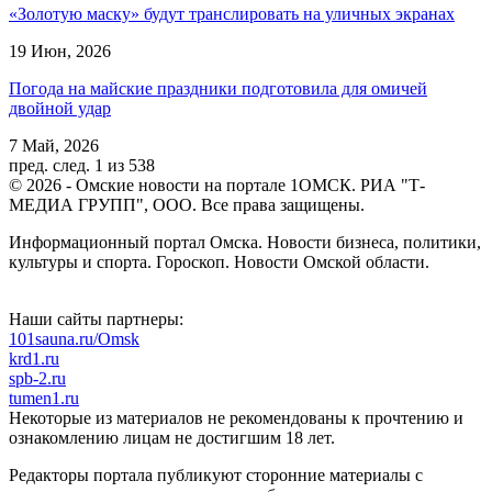
«Золотую маску» будут транслировать на уличных экранах
19 Июн, 2026
Погода на майские праздники подготовила для омичей
двойной удар
7 Май, 2026
пред.
след.
1 из 538
© 2026 - Омские новости на портале 1ОМСК. РИА "Т-
МЕДИА ГРУПП", ООО. Все права защищены.
Информационный портал Омска. Новости бизнеса, политики,
культуры и спорта. Гороскоп. Новости Омской области.
Наши сайты партнеры:
101sauna.ru/Omsk
krd1.ru
spb-2.ru
tumen1.ru
Некоторые из материалов не рекомендованы к прочтению и
ознакомлению лицам не достигшим 18 лет.
Редакторы портала публикуют сторонние материалы с