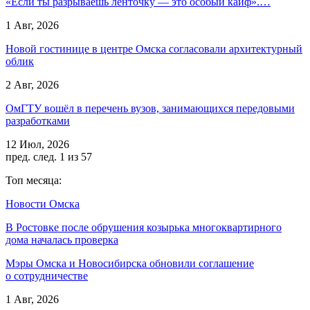
«Если ты разрываешь ленточку — это особый кайф».…
1 Авг, 2026
Новой гостинице в центре Омска согласовали архитектурный
облик
2 Авг, 2026
ОмГТУ вошёл в перечень вузов, занимающихся передовыми
разработками
12 Июл, 2026
пред.
след.
1 из 57
Топ месяца:
Новости Омска
В Ростовке после обрушения козырька многоквартирного
дома началась проверка
Мэры Омска и Новосибирска обновили соглашение
о сотрудничестве
1 Авг, 2026