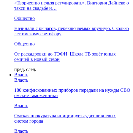
«Творчество нельзя регулировать». Виктория Дайнеко о
такси на свадьбе и…
Общество
Начинали с рычагов, переключаемых вручную. Сколько
лет омскому светофору
Общество
От раскадровки до ТЭФИ. Школа ТВ зовёт юных
омичей в новый сезон
пред.
след.
Власть
Власть
180 конфискованных приборов передали на нужды СВО
омские таможенники
Власть
Омская прокуратура инициирует аудит ливневых
систем города
Власть