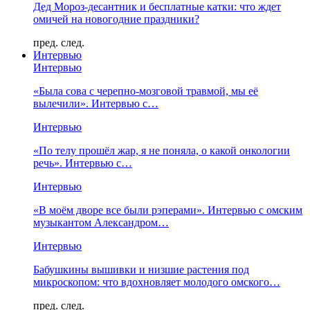
Дед Мороз-десантник и бесплатные катки: что ждет
омичей на новогодние праздники?
пред.
след.
Интервью
Интервью
«Была сова с черепно-мозговой травмой, мы её
вылечили». Интервью с…
Интервью
«По телу прошёл жар, я не поняла, о какой онкологии
речь». Интервью с…
Интервью
«В моём дворе все были рэперами». Интервью с омским
музыкантом Александром…
Интервью
Бабушкины вышивки и низшие растения под
микроскопом: что вдохновляет молодого омского…
пред.
след.