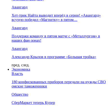
Авангард
Хет-трик Найта выводит вперёд в серии! «Авангард»
всухую победил «Магнитку» в пятом…
Авангард
Поддержи команду в пятом матче с «Металлургом» в
наших фан-зонах!
Авангард
Александр Крылов в программе «Большая тройка»
пред.
след.
Экономика
Власть
180 конфискованных приборов передали на нужды СВО
омские таможенники
Общество
СберМаркет теперь Купер