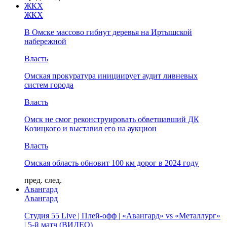
ЖКХ
ЖКХ
В Омске массово гибнут деревья на Иртышской
набережной
Власть
Омская прокуратура инициирует аудит ливневых
систем города
Власть
Омск не смог реконструировать обветшавший ДК
Козицкого и выставил его на аукцион
Власть
Омская область обновит 100 км дорог в 2024 году
пред.
след.
Авангард
Авангард
Студия 55 Live | Плей-офф | «Авангард» vs «Металлург»
| 5-й матч (ВИДЕО)