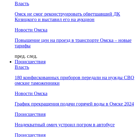
Власть
Омск не смог реконструировать обветшавший ДК
Козицкого и выставил его на аукцион
Новости Омска
Повышение цен на проезд в транспорте Омска – новые
тарифы
пред.
след.
Происшествия
Власть
180 конфискованных приборов передали на нужды СВО
омские таможенники
Новости Омска
График прекращения подачи горячей воды в Омске 2024
Происшествия
Неадекватный омич устроил погром в автобусе
Происшествия