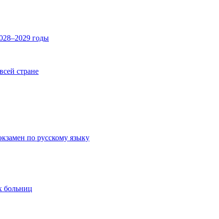
2028–2029 годы
 всей стране
экзамен по русскому языку
х больниц