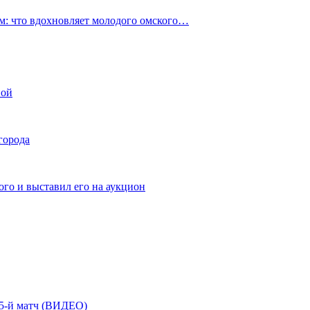
: что вдохновляет молодого омского…
ной
города
го и выставил его на аукцион
| 5-й матч (ВИДЕО)