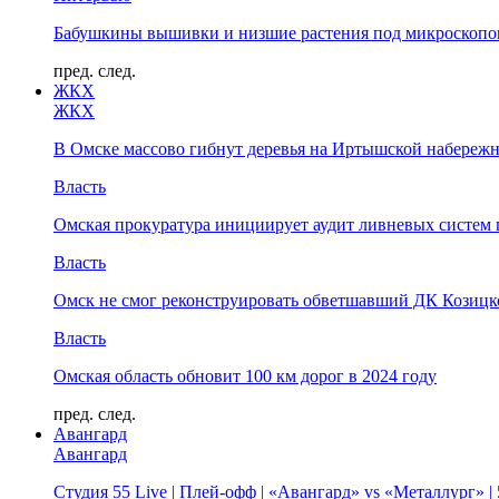
Бабушкины вышивки и низшие растения под микроскопом
пред.
след.
ЖКХ
ЖКХ
В Омске массово гибнут деревья на Иртышской набереж
Власть
Омская прокуратура инициирует аудит ливневых систем 
Власть
Омск не смог реконструировать обветшавший ДК Козицко
Власть
Омская область обновит 100 км дорог в 2024 году
пред.
след.
Авангард
Авангард
Студия 55 Live | Плей-офф | «Авангард» vs «Металлург» 