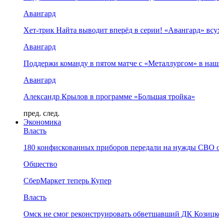
Авангард
Хет-трик Найта выводит вперёд в серии! «Авангард» в
Авангард
Поддержи команду в пятом матче с «Металлургом» в наш
Авангард
Александр Крылов в программе «Большая тройка»
пред.
след.
Экономика
Власть
180 конфискованных приборов передали на нужды СВО 
Общество
СберМаркет теперь Купер
Власть
Омск не смог реконструировать обветшавший ДК Козицко