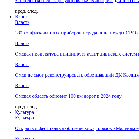
«Творчество нельзя регулировать». Виктория Дайнеко о т
пред.
след.
Власть
Власть
180 конфискованных приборов передали на нужды СВО 
Власть
Омская прокуратура инициирует аудит ливневых систем 
Власть
Омск не смог реконструировать обветшавший ДК Козицко
Власть
Омская область обновит 100 км дорог в 2024 году
пред.
след.
Культура
Культура
Открытый фестиваль любительских фильмов «Маленькое
Культура