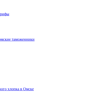
арифы
омские таможенники
вого хлопка в Омске