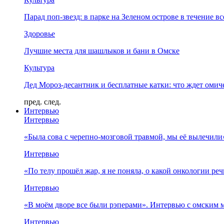
Парад поп-звезд: в парке на Зеленом острове в течение в
Здоровье
Лучшие места для шашлыков и бани в Омске
Культура
Дед Мороз-десантник и бесплатные катки: что ждет омич
пред.
след.
Интервью
Интервью
«Была сова с черепно-мозговой травмой, мы её вылечил
Интервью
«По телу прошёл жар, я не поняла, о какой онкологии ре
Интервью
«В моём дворе все были рэперами». Интервью с омски
Интервью