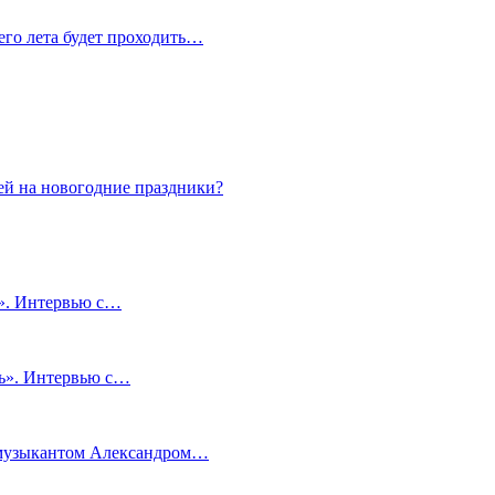
сего лета будет проходить…
ей на новогодние праздники?
и». Интервью с…
чь». Интервью с…
м музыкантом Александром…