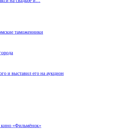
акси на свадьбе и…
омские таможенники
города
го и выставил его на аукцион
 кино «Фильмёнок»