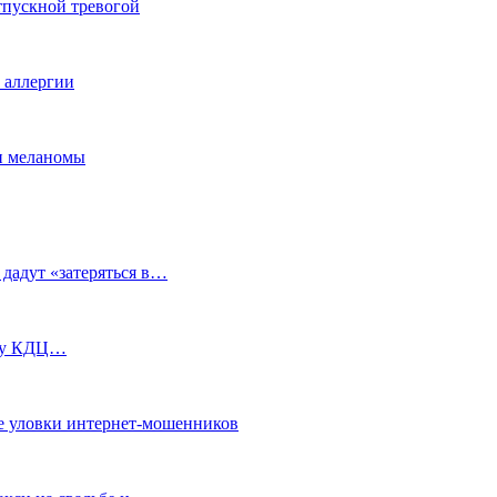
тпускной тревогой
е аллергии
ки меланомы
 дадут «затеряться в…
ь у КДЦ…
е уловки интернет-мошенников