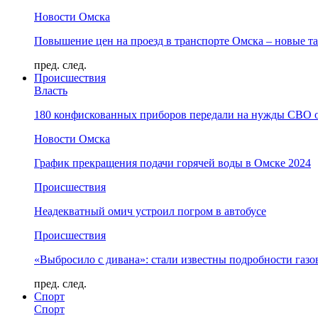
Новости Омска
Повышение цен на проезд в транспорте Омска – новые т
пред.
след.
Происшествия
Власть
180 конфискованных приборов передали на нужды СВО 
Новости Омска
График прекращения подачи горячей воды в Омске 2024
Происшествия
Неадекватный омич устроил погром в автобусе
Происшествия
«Выбросило с дивана»: стали известны подробности газо
пред.
след.
Спорт
Спорт