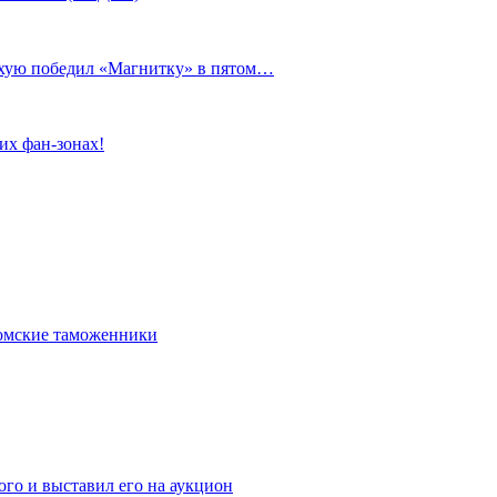
сухую победил «Магнитку» в пятом…
их фан-зонах!
омские таможенники
го и выставил его на аукцион