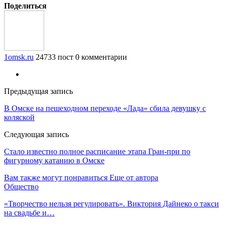
Поделиться
1omsk.ru
24733 пост
0 комментарии
Предыдущая запись
В Омске на пешеходном переходе «Лада» сбила девушку с
коляской
Следующая запись
Стало известно полное расписание этапа Гран-при по
фигурному катанию в Омске
Вам также могут понравиться
Еще от автора
Общество
«Творчество нельзя регулировать». Виктория Дайнеко о такси
на свадьбе и…