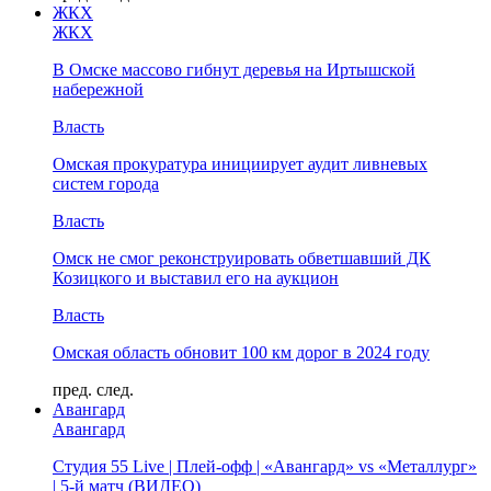
ЖКХ
ЖКХ
В Омске массово гибнут деревья на Иртышской
набережной
Власть
Омская прокуратура инициирует аудит ливневых
систем города
Власть
Омск не смог реконструировать обветшавший ДК
Козицкого и выставил его на аукцион
Власть
Омская область обновит 100 км дорог в 2024 году
пред.
след.
Авангард
Авангард
Студия 55 Live | Плей-офф | «Авангард» vs «Металлург»
| 5-й матч (ВИДЕО)