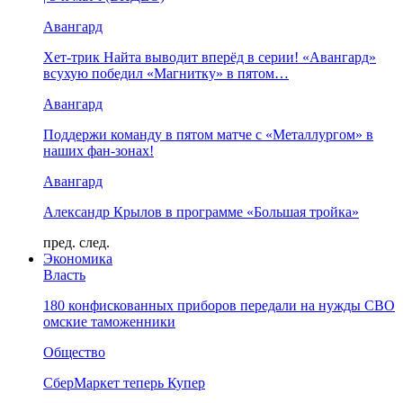
Авангард
Хет-трик Найта выводит вперёд в серии! «Авангард»
всухую победил «Магнитку» в пятом…
Авангард
Поддержи команду в пятом матче с «Металлургом» в
наших фан-зонах!
Авангард
Александр Крылов в программе «Большая тройка»
пред.
след.
Экономика
Власть
180 конфискованных приборов передали на нужды СВО
омские таможенники
Общество
СберМаркет теперь Купер