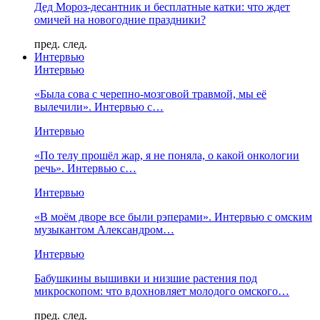
Дед Мороз-десантник и бесплатные катки: что ждет
омичей на новогодние праздники?
пред.
след.
Интервью
Интервью
«Была сова с черепно-мозговой травмой, мы её
вылечили». Интервью с…
Интервью
«По телу прошёл жар, я не поняла, о какой онкологии
речь». Интервью с…
Интервью
«В моём дворе все были рэперами». Интервью с омским
музыкантом Александром…
Интервью
Бабушкины вышивки и низшие растения под
микроскопом: что вдохновляет молодого омского…
пред.
след.