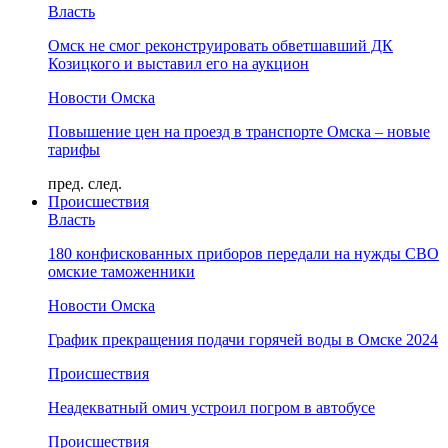
Власть
Омск не смог реконструировать обветшавший ДК
Козицкого и выставил его на аукцион
Новости Омска
Повышение цен на проезд в транспорте Омска – новые
тарифы
пред.
след.
Происшествия
Власть
180 конфискованных приборов передали на нужды СВО
омские таможенники
Новости Омска
График прекращения подачи горячей воды в Омске 2024
Происшествия
Неадекватный омич устроил погром в автобусе
Происшествия