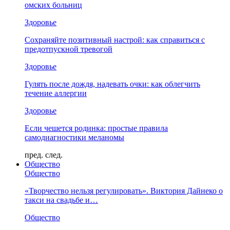
омских больниц
Здоровье
Сохраняйте позитивный настрой: как справиться с
предотпускной тревогой
Здоровье
Гулять после дождя, надевать очки: как облегчить
течение аллергии
Здоровье
Если чешется родинка: простые правила
самодиагностики меланомы
пред.
след.
Общество
Общество
«Творчество нельзя регулировать». Виктория Дайнеко о
такси на свадьбе и…
Общество