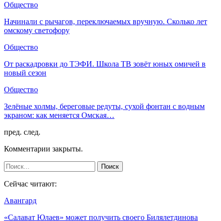
Общество
Начинали с рычагов, переключаемых вручную. Сколько лет
омскому светофору
Общество
От раскадровки до ТЭФИ. Школа ТВ зовёт юных омичей в
новый сезон
Общество
Зелёные холмы, береговые редуты, сухой фонтан с водным
экраном: как меняется Омская…
пред.
след.
Комментарии закрыты.
Сейчас читают:
Авангард
«Салават Юлаев» может получить своего Билялетдинова