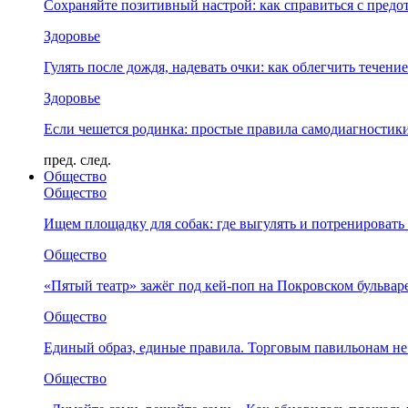
Сохраняйте позитивный настрой: как справиться с предо
Здоровье
Гулять после дождя, надевать очки: как облегчить течени
Здоровье
Если чешется родинка: простые правила самодиагности
пред.
след.
Общество
Общество
Ищем площадку для собак: где выгулять и потренировать
Общество
«Пятый театр» зажёг под кей-поп на Покровском бульвар
Общество
Единый образ, единые правила. Торговым павильонам не
Общество