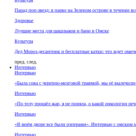
Парад поп-звезд: в парке на Зеленом острове в течение в
Здоровье
Лучшие места для шашлыков и бани в Омске
Культура
Дед Мороз-десантник и бесплатные катки: что ждет омич
пред.
след.
Интервью
Интервью
«Была сова с черепно-мозговой травмой, мы её вылечил
Интервью
«По телу прошёл жар, я не поняла, о какой онкологии ре
Интервью
«В моём дворе все были рэперами». Интервью с омски
Интервью