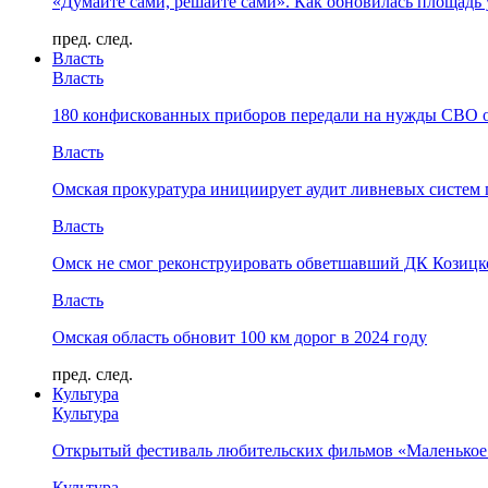
«Думайте сами, решайте сами». Как обновилась площад
пред.
след.
Власть
Власть
180 конфискованных приборов передали на нужды СВО 
Власть
Омская прокуратура инициирует аудит ливневых систем 
Власть
Омск не смог реконструировать обветшавший ДК Козицко
Власть
Омская область обновит 100 км дорог в 2024 году
пред.
след.
Культура
Культура
Открытый фестиваль любительских фильмов «Маленькое
Культура