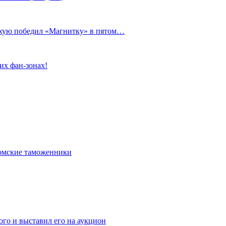
сухую победил «Магнитку» в пятом…
их фан-зонах!
омские таможенники
го и выставил его на аукцион