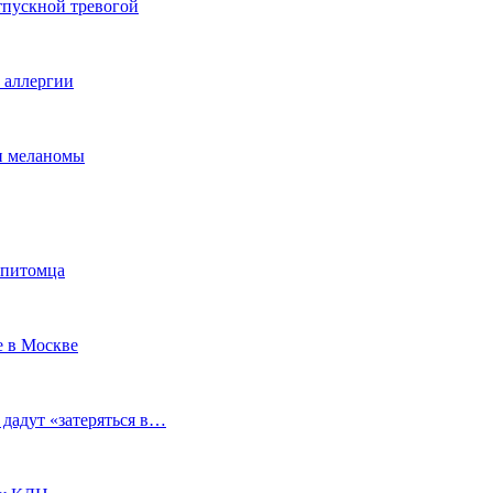
тпускной тревогой
е аллергии
ки меланомы
 питомца
е в Москве
 дадут «затеряться в…