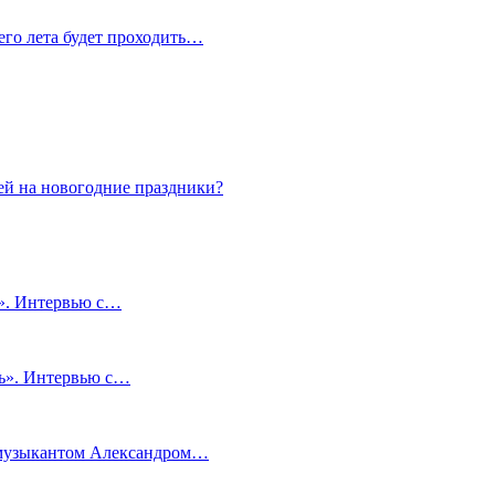
сего лета будет проходить…
ей на новогодние праздники?
и». Интервью с…
чь». Интервью с…
м музыкантом Александром…