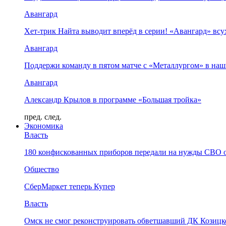
Авангард
Хет-трик Найта выводит вперёд в серии! «Авангард» в
Авангард
Поддержи команду в пятом матче с «Металлургом» в наш
Авангард
Александр Крылов в программе «Большая тройка»
пред.
след.
Экономика
Власть
180 конфискованных приборов передали на нужды СВО 
Общество
СберМаркет теперь Купер
Власть
Омск не смог реконструировать обветшавший ДК Козицко