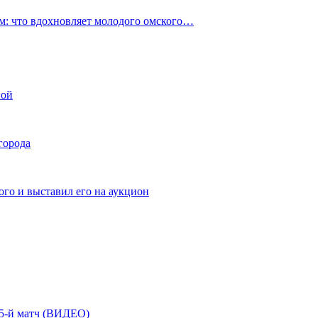
: что вдохновляет молодого омского…
ной
города
го и выставил его на аукцион
| 5-й матч (ВИДЕО)