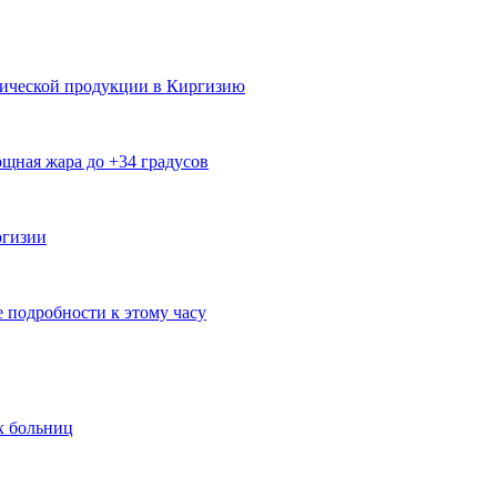
мической продукции в Киргизию
щная жара до +34 градусов
ргизии
е подробности к этому часу
х больниц