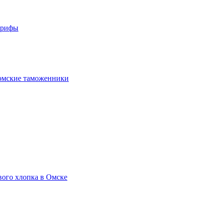
арифы
омские таможенники
вого хлопка в Омске