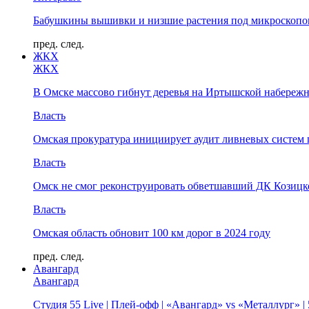
Бабушкины вышивки и низшие растения под микроскопом
пред.
след.
ЖКХ
ЖКХ
В Омске массово гибнут деревья на Иртышской набереж
Власть
Омская прокуратура инициирует аудит ливневых систем 
Власть
Омск не смог реконструировать обветшавший ДК Козицко
Власть
Омская область обновит 100 км дорог в 2024 году
пред.
след.
Авангард
Авангард
Студия 55 Live | Плей-офф | «Авангард» vs «Металлург» 