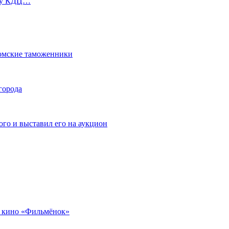
ь у КДЦ…
омские таможенники
города
го и выставил его на аукцион
 кино «Фильмёнок»