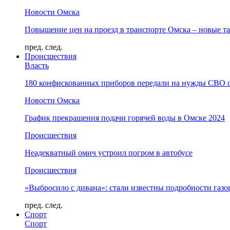
Новости Омска
Повышение цен на проезд в транспорте Омска – новые т
пред.
след.
Происшествия
Власть
180 конфискованных приборов передали на нужды СВО 
Новости Омска
График прекращения подачи горячей воды в Омске 2024
Происшествия
Неадекватный омич устроил погром в автобусе
Происшествия
«Выбросило с дивана»: стали известны подробности газо
пред.
след.
Спорт
Спорт