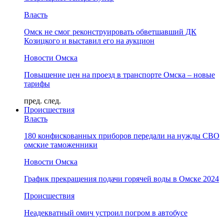
Власть
Омск не смог реконструировать обветшавший ДК
Козицкого и выставил его на аукцион
Новости Омска
Повышение цен на проезд в транспорте Омска – новые
тарифы
пред.
след.
Происшествия
Власть
180 конфискованных приборов передали на нужды СВО
омские таможенники
Новости Омска
График прекращения подачи горячей воды в Омске 2024
Происшествия
Неадекватный омич устроил погром в автобусе