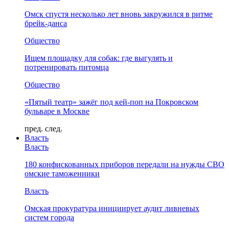
Омск спустя несколько лет вновь закружился в ритме
брейк-данса
Общество
Ищем площадку для собак: где выгулять и
потренировать питомца
Общество
«Пятый театр» зажёг под кей-поп на Покровском
бульваре в Москве
пред.
след.
Власть
Власть
180 конфискованных приборов передали на нужды СВО
омские таможенники
Власть
Омская прокуратура инициирует аудит ливневых
систем города