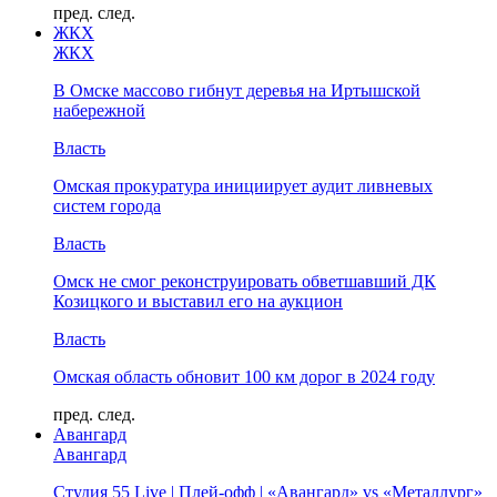
пред.
след.
ЖКХ
ЖКХ
В Омске массово гибнут деревья на Иртышской
набережной
Власть
Омская прокуратура инициирует аудит ливневых
систем города
Власть
Омск не смог реконструировать обветшавший ДК
Козицкого и выставил его на аукцион
Власть
Омская область обновит 100 км дорог в 2024 году
пред.
след.
Авангард
Авангард
Студия 55 Live | Плей-офф | «Авангард» vs «Металлург»