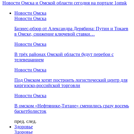
Новости Омска и Омской области сегодня на портале 1omsk
Новости Омска
Новости Омска
Бизнес-обзор от Александра Дерябина: Путин и Токаев
в Омске, снижение ключевой ставки…
Новости Омска
В трёх районах Омской области будут перебои с
телевещанием
Новости Омска
Под Омском хотят построить логистический центр для
киргизско-российской торговли
Новости Омска
В омском «Нефтянике-Титане» сменились сразу восемь
баскетболисток
пред.
след.
Здоровье
Здоровье