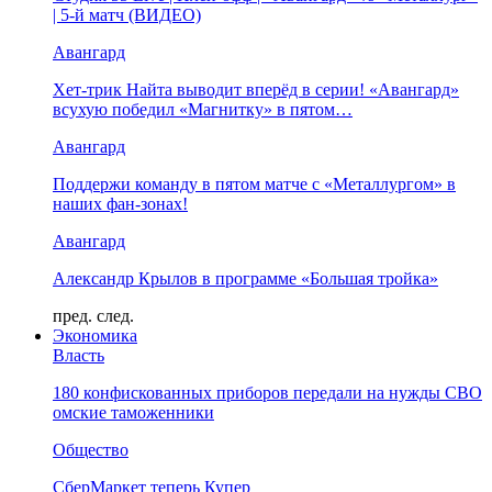
| 5-й матч (ВИДЕО)
Авангард
Хет-трик Найта выводит вперёд в серии! «Авангард»
всухую победил «Магнитку» в пятом…
Авангард
Поддержи команду в пятом матче с «Металлургом» в
наших фан-зонах!
Авангард
Александр Крылов в программе «Большая тройка»
пред.
след.
Экономика
Власть
180 конфискованных приборов передали на нужды СВО
омские таможенники
Общество
СберМаркет теперь Купер