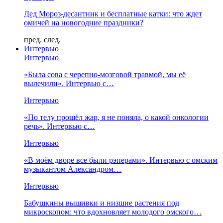
Дед Мороз-десантник и бесплатные катки: что ждет
омичей на новогодние праздники?
пред.
след.
Интервью
Интервью
«Была сова с черепно-мозговой травмой, мы её
вылечили». Интервью с…
Интервью
«По телу прошёл жар, я не поняла, о какой онкологии
речь». Интервью с…
Интервью
«В моём дворе все были рэперами». Интервью с омским
музыкантом Александром…
Интервью
Бабушкины вышивки и низшие растения под
микроскопом: что вдохновляет молодого омского…