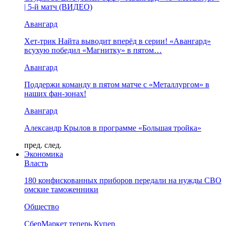
| 5-й матч (ВИДЕО)
Авангард
Хет-трик Найта выводит вперёд в серии! «Авангард»
всухую победил «Магнитку» в пятом…
Авангард
Поддержи команду в пятом матче с «Металлургом» в
наших фан-зонах!
Авангард
Александр Крылов в программе «Большая тройка»
пред.
след.
Экономика
Власть
180 конфискованных приборов передали на нужды СВО
омские таможенники
Общество
СберМаркет теперь Купер