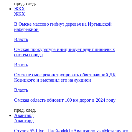
пред.
след.
ЖКХ
ЖКХ
В Омске массово гибнут деревья на Иртышской
набережной
Власть
Омская прокуратура инициирует аудит ливневых
систем города
Власть
Омск не смог реконструировать обветшавший ДК
Козицкого и выставил его на аукцион
Власть
Омская область обновит 100 км дорог в 2024 году
пред.
след.
Авангард
Авангард
Студия 55 Live | Плей-офф | «Авангард» vs «Металлург»