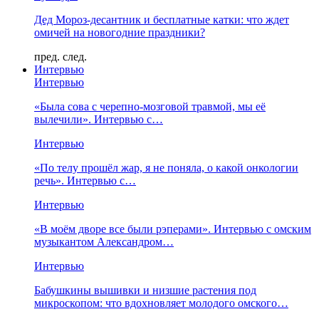
Дед Мороз-десантник и бесплатные катки: что ждет
омичей на новогодние праздники?
пред.
след.
Интервью
Интервью
«Была сова с черепно-мозговой травмой, мы её
вылечили». Интервью с…
Интервью
«По телу прошёл жар, я не поняла, о какой онкологии
речь». Интервью с…
Интервью
«В моём дворе все были рэперами». Интервью с омским
музыкантом Александром…
Интервью
Бабушкины вышивки и низшие растения под
микроскопом: что вдохновляет молодого омского…