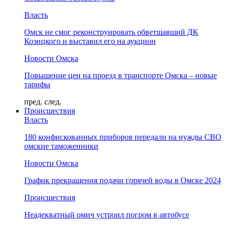
Власть
Омск не смог реконструировать обветшавший ДК
Козицкого и выставил его на аукцион
Новости Омска
Повышение цен на проезд в транспорте Омска – новые
тарифы
пред.
след.
Происшествия
Власть
180 конфискованных приборов передали на нужды СВО
омские таможенники
Новости Омска
График прекращения подачи горячей воды в Омске 2024
Происшествия
Неадекватный омич устроил погром в автобусе