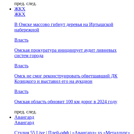
пред.
след.
ЖКХ
ЖКХ
В Омске массово гибнут деревья на Иртышской
набережной
Власть
Омская прокуратура инициирует аудит ливневых
систем города
Власть
Омск не смог реконструировать обветшавший ДК
Козицкого и выставил его на аукцион
Власть
Омская область обновит 100 км дорог в 2024 году
пред.
след.
Авангард
Авангард
Студия 55 Live | Плей-офф | «Авангард» vs «Металлург»