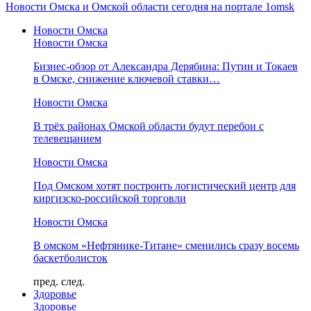
Новости Омска и Омской области сегодня на портале 1omsk
Новости Омска
Новости Омска
Бизнес-обзор от Александра Дерябина: Путин и Токаев
в Омске, снижение ключевой ставки…
Новости Омска
В трёх районах Омской области будут перебои с
телевещанием
Новости Омска
Под Омском хотят построить логистический центр для
киргизско-российской торговли
Новости Омска
В омском «Нефтянике-Титане» сменились сразу восемь
баскетболисток
пред.
след.
Здоровье
Здоровье