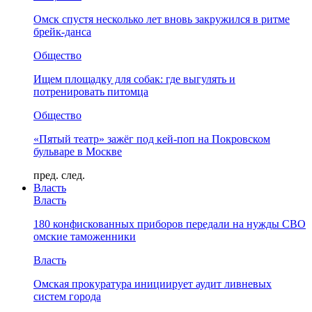
Омск спустя несколько лет вновь закружился в ритме
брейк-данса
Общество
Ищем площадку для собак: где выгулять и
потренировать питомца
Общество
«Пятый театр» зажёг под кей-поп на Покровском
бульваре в Москве
пред.
след.
Власть
Власть
180 конфискованных приборов передали на нужды СВО
омские таможенники
Власть
Омская прокуратура инициирует аудит ливневых
систем города