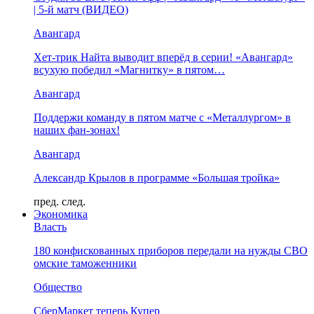
| 5-й матч (ВИДЕО)
Авангард
Хет-трик Найта выводит вперёд в серии! «Авангард»
всухую победил «Магнитку» в пятом…
Авангард
Поддержи команду в пятом матче с «Металлургом» в
наших фан-зонах!
Авангард
Александр Крылов в программе «Большая тройка»
пред.
след.
Экономика
Власть
180 конфискованных приборов передали на нужды СВО
омские таможенники
Общество
СберМаркет теперь Купер