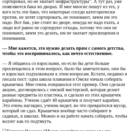
сортировал, но не хватает инфраструктуры". А тут раз, уже
появляются баки во дворах. И мне многие пишут из тех, у
кого есть эти баки, что некоторые соседи категорически
против, не хотят сортировать, не понимают, зачем им это
надо. Вот бак, уже стоит во дворе, никуда не надо ехать, а
люди всё равно не сортируют отходы, потому что они не
понимают, зачем это делать, им не хватает просвещения и
понимания.
— Мне кажется, это нужно делать прям с самого детства,
чтобы это воспринималось, как нечто естественное.
— Я общаюсь со взрослыми, но если бы дети больше
просвещались в этом вопросе, было бы замечательно, они бы
и взрослых подталкивали к этим вопросам. Кстати, недавно я
писала пост: одна школа плавания в Омске начала собирать
крышечки. Мне очень понравился этот пример. Они сделали
акцию, договорились с омской мастерской, которая делает
разные предметы из пластика, и сделали из этих крышечек
карабины. Ученик сдаёт 40 крышечек и получает карабин.
Это очень наглядно, ученик видит, во что превратился мусор,
который он сдал. Крышечки вообще часто собирают в
садиках, в школах. Можно и на работе начать собирать, чтобы
коллег как-то подтянуть.