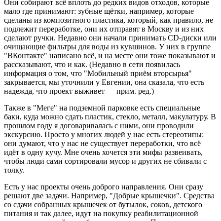
Они собирают всё вплоть до редких видов отходов, которые
мало где принимают: зубные щётки, например, которые
сделаны из композитного пластика, который, как правило, не
подлежит переработке, они их отправят в Москву и из них
сделают ручки. Недавно они начали принимать CD-диски или
очищающие фильтры для воды из кувшинов. У них в группе
"ВКонтакте" написано всё, и на месте они тоже показывают и
рассказывают, что и как. (Недавно в сети появилась
информация о том, что "Мобильный приём вторсырья"
закрывается, мы уточнили у Евгении, она сказала, что есть
надежда, что проект выживет — прим. ред.)
Также в "Меге" на подземной парковке есть специальные
баки, куда можно сдать пластик, стекло, металл, макулатуру. В
прошлом году я договаривалась с ними, они проводили
экскурсию. Просто у многих людей у нас есть стереотипы:
они думают, что у нас не существует переработки, что всё
идёт в одну кучу. Мне очень хочется эти мифы развеивать,
чтобы люди сами сортировали мусор и других не сбивали с
толку.
Есть у нас проекты очень доброго направления. Они сразу
решают две задачи. Например, "Добрые крышечки". Средства
со сдачи собранных крышечек от бутылок, соков, детского
питания и так далее, идут на покупку реабилитационной