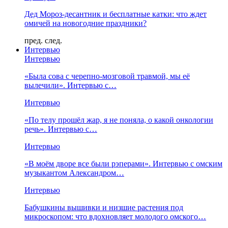
Дед Мороз-десантник и бесплатные катки: что ждет
омичей на новогодние праздники?
пред.
след.
Интервью
Интервью
«Была сова с черепно-мозговой травмой, мы её
вылечили». Интервью с…
Интервью
«По телу прошёл жар, я не поняла, о какой онкологии
речь». Интервью с…
Интервью
«В моём дворе все были рэперами». Интервью с омским
музыкантом Александром…
Интервью
Бабушкины вышивки и низшие растения под
микроскопом: что вдохновляет молодого омского…