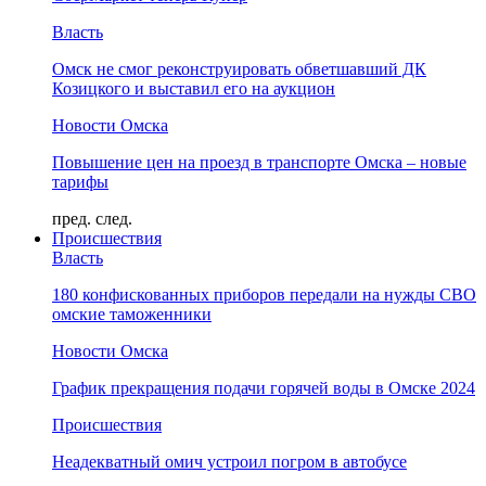
Власть
Омск не смог реконструировать обветшавший ДК
Козицкого и выставил его на аукцион
Новости Омска
Повышение цен на проезд в транспорте Омска – новые
тарифы
пред.
след.
Происшествия
Власть
180 конфискованных приборов передали на нужды СВО
омские таможенники
Новости Омска
График прекращения подачи горячей воды в Омске 2024
Происшествия
Неадекватный омич устроил погром в автобусе