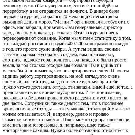
Это выход из зоны комфорта — сортировать мусор, и
человеку нужно быть уверенным, что всё это пойдёт на
переработку, а не отправится на полигон. В январе была
первая экскурсия, собралось 20 желающих, несмотря на
выходной день и мороз, "Магнит" организовал автобус от их
офиса, нас забрали, привезли. Сам генеральный директор
завода всё нам показал, рассказал. Эти экскурсии очень
переворачивают сознание. Когда мы читаем статистику о том,
что каждый россиянин создаёт 400-500 килограммов отходов
в год, это просто сухие цифры. А тут ты видишь своими
глазами, сколько мусора мы создаём, нам показывают,
смотрите, вдалеке гора, полигон, год назад это была просто
земля, за год столько отходов мы создали. Ты видишь эти
масштабы и понимаешь, что не сортировать нельзя. Плюс ты
видишь работу сортировщиков, на мой взгляд, это очень
сложный, адский труд, когда по ленте едет мусор и тебе
нужно что-то доставать оттуда, эти запахи, зимой ещё не так, а
представляете, как воняет мусор летом. И ты понимаешь,
насколько тебе дома проще просто разделить мусор всего на
две части. Сотрудники также делятся тем, что в последнее
время основные отходы — это упаковка, от которой мы легко
можем отказываться. Я, например, делаю и продаю
экомешочки вместо пакетов. Плюс можно одноразовые вещи
заменить на многоразовые, я, например, шью также
многоразовые бахилы. Нужно более осознанно относиться к