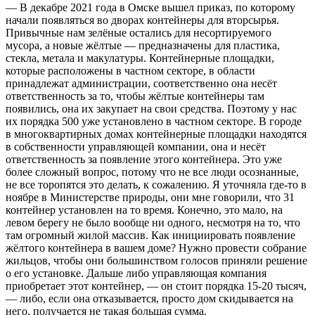
— В декабре 2021 года в Омске вышел приказ, по которому
начали появляться во дворах контейнеры для вторсырья.
Привычные нам зелёные остались для несортируемого
мусора, а новые жёлтые — предназначены для пластика,
стекла, метала и макулатуры. Контейнерные площадки,
которые расположены в частном секторе, в области
принадлежат администрации, соответственно она несёт
ответственность за то, чтобы жёлтые контейнеры там
появились, она их закупает на свои средства. Поэтому у нас
их порядка 500 уже установлено в частном секторе. В городе
в многоквартирных домах контейнерные площадки находятся
в собственности управляющей компании, она и несёт
ответственность за появление этого контейнера. Это уже
более сложный вопрос, потому что не все люди осознанные,
не все торопятся это делать, к сожалению. Я уточняла где-то в
ноябре в Министерстве природы, они мне говорили, что 31
контейнер установлен на то время. Конечно, это мало, на
левом берегу не было вообще ни одного, несмотря на то, что
там огромный жилой массив. Как инициировать появление
жёлтого контейнера в вашем доме? Нужно провести собрание
жильцов, чтобы они большинством голосов приняли решение
о его установке. Дальше либо управляющая компания
приобретает этот контейнер, — он стоит порядка 15-20 тысяч,
— либо, если она отказывается, просто дом скидывается на
него, получается не такая большая сумма.