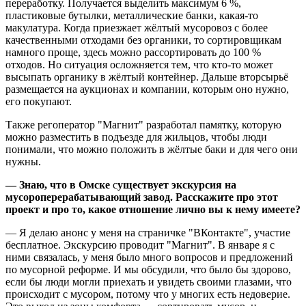
переработку. Получается выделить максимум 6 %,
пластиковые бутылки, металлические банки, какая-то
макулатура. Когда приезжает жёлтый мусоровоз с более
качественными отходами без органики, то сортировщикам
намного проще, здесь можно рассортировать до 100 %
отходов. Но ситуация осложняется тем, что кто-то может
высыпать органику в жёлтый контейнер. Дальше вторсырьё
размещается на аукционах и компании, которым оно нужно,
его покупают.
Также регоператор "Магнит" разработал памятку, которую
можно разместить в подъезде для жильцов, чтобы люди
понимали, что можно положить в жёлтые баки и для чего они
нужны.
— Знаю, что в Омске
с
уществует экскурсия на
мусороперерабатывающий завод. Расскажите про этот
проект и про то, какое отношение лично вы к нему имеете?
— Я делаю анонс у меня на страничке "ВКонтакте", участие
бесплатное. Экскурсию проводит "Магнит". В январе я с
ними связалась, у меня было много вопросов и предложений
по мусорной реформе. И мы обсудили, что было бы здорово,
если бы люди могли приехать и увидеть своими глазами, что
происходит с мусором, потому что у многих есть недоверие.