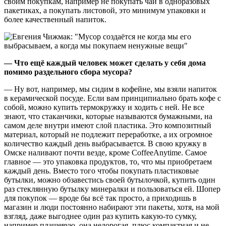
своим покупкам, например не покупать чай в одноразовых
пакетиках, а покупать листовой, это минимум упаковки и
более качественный напиток.
— Что ещё каждый человек может сделать у себя дома
помимо раздельного сбора мусора?
— Ну вот, например, мы сидим в кофейне, мы взяли напиток
в керамической посуде. Если вам принципиально брать кофе с
собой, можно купить термокружку и ходить с ней. Не все
знают, что стаканчики, которые называются бумажными, на
самом деле внутри имеют слой пластика. Это композитный
материал, который не подлежит переработке, а их огромное
количество каждый день выбрасывается. В свою кружку в
Омске наливают почти везде, кроме CoffeeAnytime. Самое
главное — это упаковка продуктов, то, что мы приобретаем
каждый день. Вместо того чтобы покупать пластиковые
бутылки, можно обзавестись своей бутылочкой, купить один
раз стеклянную бутылку минералки и пользоваться ей. Шопер
для покупок — вроде бы всё так просто, а приходишь в
магазин и люди постоянно набирают эти пакеты, хотя, на мой
взгляд, даже выгоднее один раз купить какую-то сумку,
например плащевую, она недорогая, плюс компактная и не