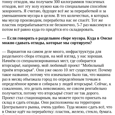
тонну отходов, мы получаем 300 килограммов токсичных
отходов, вот эту золу нужно как-то специальным способом
захоронить. Я считаю, будущее всё же за переработкой и за
уменьшением мусора в целом. В тех количествах, в которых
мы мусор производим, переработка нас не спасёт. Тот же
пластик перерабатывается не бесконечно, 5-7 раз максимум и
потом всё равно куда-то придётся его складировать.
— Если говорить о раздельном сборе мусора. Куда в Омске
можно сдавать отходы, которые мы сортируем?
— Вариантов на самом деле много, инфраструктура для
раздельного сбора отходов, на мой взгляд, у нас хорошая.
Начнём со специализированных мест, где собирается
вторсырьё, например, мой любимый проект "Мобильный
приём вторсырья". Они уже около 10 лет существуют. Почему
такое название, потому что изначально было так, что машина
раз в месяц объезжала город по определённым точкам в
определённое время и собирала у людей вторсырьё. Сейчас, к
сожалению, это делать невозможно, не совсем рентабельно
получается, потому что вторсырьё стоит не так дорого.
Проект стал стационарным, вы можете просто приехать на
склад и сдать отходы. Они расположены на территории
Центрального рынка, очень удобно. Туда можно сдать всё, что
в Омске идёт на переработку: пластик, железо, стекло, бумага.