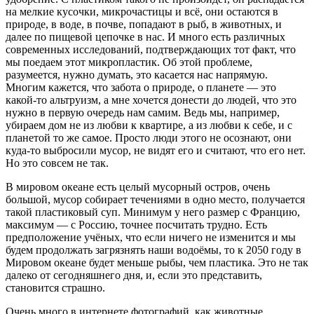
на мелкие кусочки, микрочастицы и всё, они остаются в
природе, в воде, в почве, попадают в рыб, в животных, и
далее по пищевой цепочке в нас. И много есть различных
современных исследований, подтверждающих тот факт, что
мы поедаем этот микропластик. Об этой проблеме,
разумеется, нужно думать, это касается нас напрямую.
Многим кажется, что забота о природе, о планете — это
какой-то альтруизм, а мне хочется донести до людей, что это
нужно в первую очередь нам самим. Ведь мы, например,
убираем дом не из любви к квартире, а из любви к себе, и с
планетой то же самое. Просто люди этого не осознают, они
куда-то выбросили мусор, не видят его и считают, что его нет.
Но это совсем не так.
В мировом океане есть целый мусорный остров, очень
большой, мусор собирает течениями в одно место, получается
такой пластиковый суп. Минимум у него размер с Францию,
максимум — с Россию, точнее посчитать трудно. Есть
предположение учёных, что если ничего не изменится и мы
будем продолжать загрязнять наши водоёмы, то к 2050 году в
Мировом океане будет меньше рыбы, чем пластика. Это не так
далеко от сегодняшнего дня, и, если это представить,
становится страшно.
Очень много в интернете фотографий, как животные