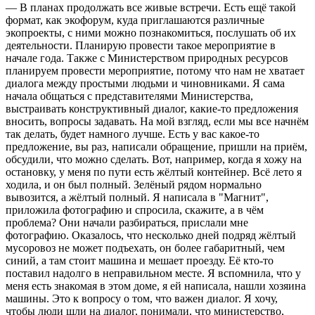
— В планах продолжать все живые встречи. Есть ещё такой
формат, как экофорум, куда приглашаются различные
экопроекты, с ними можно познакомиться, послушать об их
деятельности. Планирую провести такое мероприятие в
начале года. Также с Министерством природных ресурсов
планируем провести мероприятие, потому что нам не хватает
диалога между простыми людьми и чиновниками. Я сама
начала общаться с представителями Министерства,
выстраивать конструктивный диалог, какие-то предложения
вносить, вопросы задавать. На мой взгляд, если мы все начнём
так делать, будет намного лучше. Есть у вас какое-то
предложение, вы раз, написали обращение, пришли на приём,
обсудили, что можно сделать. Вот, например, когда я хожу на
остановку, у меня по пути есть жёлтый контейнер. Всё лето я
ходила, и он был полный. Зелёный рядом нормально
вывозится, а жёлтый полный. Я написала в "Магнит",
приложила фотографию и спросила, скажите, а в чём
проблема? Они начали разбираться, прислали мне
фотографию. Оказалось, что несколько дней подряд жёлтый
мусоровоз не может подъехать, он более габаритный, чем
синий, а там стоит машина и мешает проезду. Её кто-то
поставил надолго в неправильном месте. Я вспомнила, что у
меня есть знакомая в этом доме, я ей написала, нашли хозяина
машины. Это к вопросу о том, что важен диалог. Я хочу,
чтобы люди шли на диалог, понимали, что министерство,