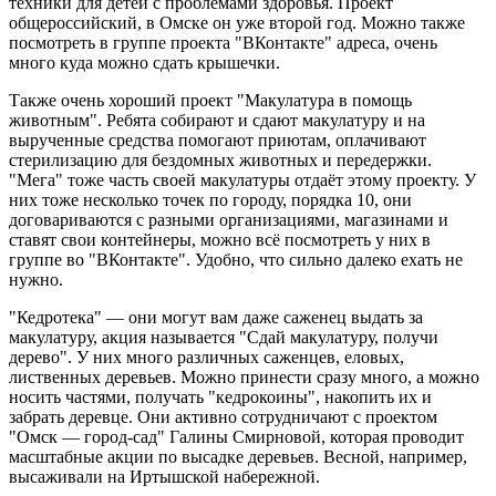
техники для детей с проблемами здоровья. Проект
общероссийский, в Омске он уже второй год. Можно также
посмотреть в группе проекта "ВКонтакте" адреса, очень
много куда можно сдать крышечки.
Также очень хороший проект "Макулатура в помощь
животным". Ребята собирают и сдают макулатуру и на
вырученные средства помогают приютам, оплачивают
стерилизацию для бездомных животных и передержки.
"Мега" тоже часть своей макулатуры отдаёт этому проекту. У
них тоже несколько точек по городу, порядка 10, они
договариваются с разными организациями, магазинами и
ставят свои контейнеры, можно всё посмотреть у них в
группе во "ВКонтакте". Удобно, что сильно далеко ехать не
нужно.
"Кедротека" — они могут вам даже саженец выдать за
макулатуру, акция называется "Сдай макулатуру, получи
дерево". У них много различных саженцев, еловых,
лиственных деревьев. Можно принести сразу много, а можно
носить частями, получать "кедрокоины", накопить их и
забрать деревце. Они активно сотрудничают с проектом
"Омск — город-сад" Галины Смирновой, которая проводит
масштабные акции по высадке деревьев. Весной, например,
высаживали на Иртышской набережной.