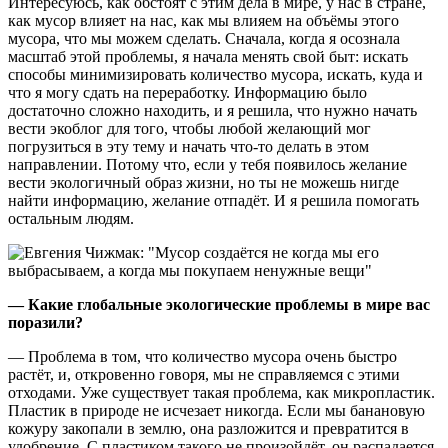
Интересуюсь, как обстоят с этим дела в мире, у нас в стране,
как мусор влияет на нас, как мы влияем на объёмы этого
мусора, что мы можем сделать. Сначала, когда я осознала
масштаб этой проблемы, я начала менять свой быт: искать
способы минимизировать количество мусора, искать, куда и
что я могу сдать на переработку. Информацию было
достаточно сложно находить, и я решила, что нужно начать
вести экоблог для того, чтобы любой желающий мог
погрузиться в эту тему и начать что-то делать в этом
направлении. Потому что, если у тебя появилось желание
вести экологичный образ жизни, но ты не можешь нигде
найти информацию, желание отпадёт. И я решила помогать
остальным людям.
— Какие глобальные экологические проблемы в мире вас
поразили?
— Проблема в том, что количество мусора очень быстро
растёт, и, откровенно говоря, мы не справляемся с этими
отходами. Уже существует такая проблема, как микропластик.
Пластик в природе не исчезает никогда. Если мы банановую
кожуру закопали в землю, она разложится и превратится в
удобрение. С пластиком такого не произойдёт, он распадается