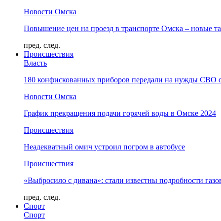
Новости Омска
Повышение цен на проезд в транспорте Омска – новые т
пред.
след.
Происшествия
Власть
180 конфискованных приборов передали на нужды СВО 
Новости Омска
График прекращения подачи горячей воды в Омске 2024
Происшествия
Неадекватный омич устроил погром в автобусе
Происшествия
«Выбросило с дивана»: стали известны подробности газо
пред.
след.
Спорт
Спорт