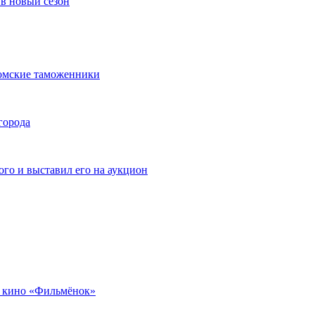
в новый сезон
омские таможенники
города
го и выставил его на аукцион
 кино «Фильмёнок»