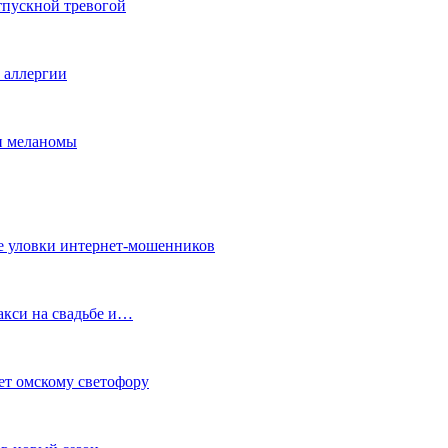
тпускной тревогой
е аллергии
ки меланомы
е уловки интернет-мошенников
акси на свадьбе и…
ет омскому светофору