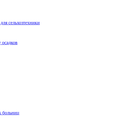
для сельхозтехники
 осадков
х больниц