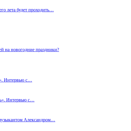
сего лета будет проходить…
ей на новогодние праздники?
и». Интервью с…
чь». Интервью с…
м музыкантом Александром…