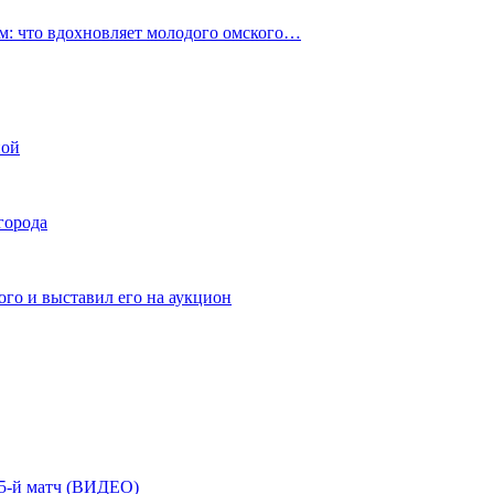
: что вдохновляет молодого омского…
ной
города
го и выставил его на аукцион
| 5-й матч (ВИДЕО)