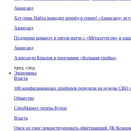
Авангард
Хет-трик Найта выводит вперёд в серии! «Авангард» в
Авангард
Поддержи команду в пятом матче с «Металлургом» в наш
Авангард
Александр Крылов в программе «Большая тройка»
пред.
след.
Экономика
Власть
180 конфискованных приборов передали на нужды СВО 
Общество
СберМаркет теперь Купер
Власть
Омск не смог реконструировать обветшавший ДК Козицко