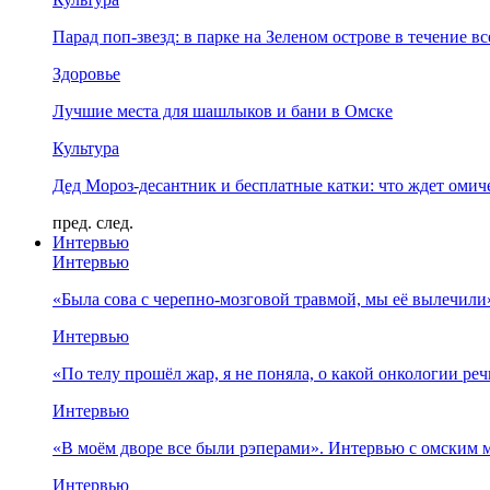
Парад поп-звезд: в парке на Зеленом острове в течение в
Здоровье
Лучшие места для шашлыков и бани в Омске
Культура
Дед Мороз-десантник и бесплатные катки: что ждет омич
пред.
след.
Интервью
Интервью
«Была сова с черепно-мозговой травмой, мы её вылечил
Интервью
«По телу прошёл жар, я не поняла, о какой онкологии ре
Интервью
«В моём дворе все были рэперами». Интервью с омски
Интервью