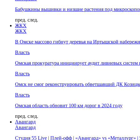
Бабушкины вышивки и низшие растения под микроскопом
пред.
след.
ЖКХ
ЖКХ
В Омске массово гибнут деревья на Иртышской набереж
Власть
Омская прокуратура инициирует аудит ливневых систем 
Власть
Омск не смог реконструировать обветшавший ДК Козицко
Власть
Омская область обновит 100 км дорог в 2024 году
пред.
след.
Авангард
Авангард
Студия 55 Live | Плей-офф | «Авангард» vs «Металлург» 