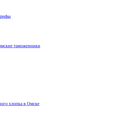
арифы
омские таможенники
вого хлопка в Омске