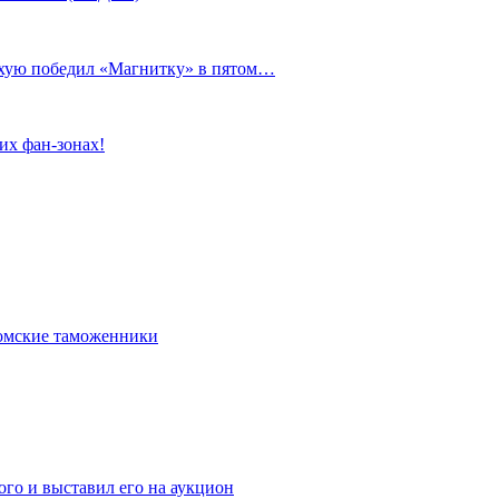
сухую победил «Магнитку» в пятом…
их фан-зонах!
омские таможенники
го и выставил его на аукцион