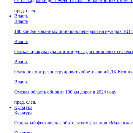
От раскадровки до ТЭФИ. Школа ТВ зовёт юных омичей 
пред.
след.
Власть
Власть
180 конфискованных приборов передали на нужды СВО 
Власть
Омская прокуратура инициирует аудит ливневых систем 
Власть
Омск не смог реконструировать обветшавший ДК Козицко
Власть
Омская область обновит 100 км дорог в 2024 году
пред.
след.
Культура
Культура
Открытый фестиваль любительских фильмов «Маленькое
Культура