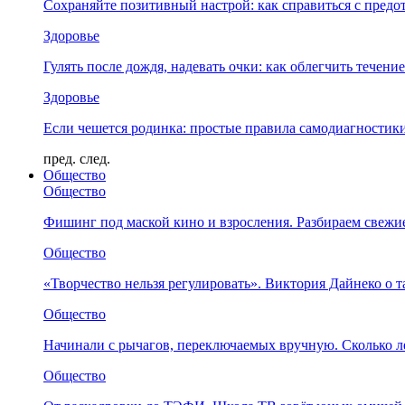
Сохраняйте позитивный настрой: как справиться с предо
Здоровье
Гулять после дождя, надевать очки: как облегчить течени
Здоровье
Если чешется родинка: простые правила самодиагности
пред.
след.
Общество
Общество
Фишинг под маской кино и взросления. Разбираем свежи
Общество
«Творчество нельзя регулировать». Виктория Дайнеко о т
Общество
Начинали с рычагов, переключаемых вручную. Сколько л
Общество