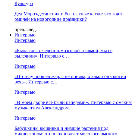
Культура
Дед Мороз-десантник и бесплатные катки: что ждет
омичей на новогодние праздники?
пред.
след.
Интервью
Интервью
«Была сова с черепно-мозговой травмой, мы её
вылечили». Интервью с…
Интервью
«По телу прошёл жар, я не поняла, о какой онкологии
речь». Интервью с…
Интервью
«В моём дворе все были рэперами». Интервью с омским
музыкантом Александром…
Интервью
Бабушкины вышивки и низшие растения под
микроскопом: что вдохновляет молодого омского…