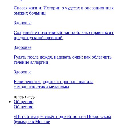
Спасая жизни. Истории о чудесах в операционных
омских больниц
Здоровье
Сохраняйте позитивный настрой: как справиться с
предотпускной тревогой
Здоровье
Гулять после дождя, надевать очки: как облегчить
течение аллергии
Здоровье
Если чешется родинка: простые правила
самодиагностики меланомы
пред.
след.
Общество
Общество
«Пятый театр» зажёг под кей-поп на Покровском
бульваре в Москве