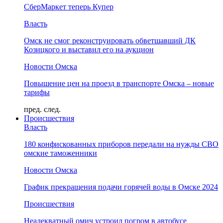
СберМаркет теперь Купер
Власть
Омск не смог реконструировать обветшавший ДК
Козицкого и выставил его на аукцион
Новости Омска
Повышение цен на проезд в транспорте Омска – новые
тарифы
пред.
след.
Происшествия
Власть
180 конфискованных приборов передали на нужды СВО
омские таможенники
Новости Омска
График прекращения подачи горячей воды в Омске 2024
Происшествия
Неадекватный омич устроил погром в автобусе