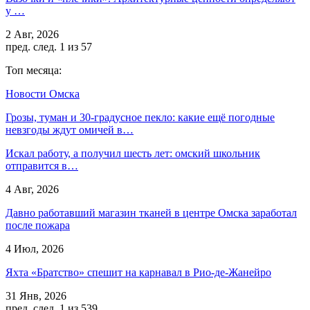
у …
2 Авг, 2026
пред.
след.
1 из 57
Топ месяца:
Новости Омска
Грозы, туман и 30-градусное пекло: какие ещё погодные
невзгоды ждут омичей в…
Искал работу, а получил шесть лет: омский школьник
отправится в…
4 Авг, 2026
Давно работавший магазин тканей в центре Омска заработал
после пожара
4 Июл, 2026
Яхта «Братство» спешит на карнавал в Рио-де-Жанейро
31 Янв, 2026
пред.
след.
1 из 539