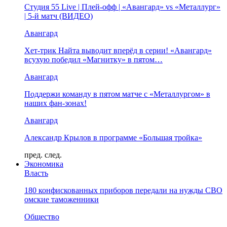
Студия 55 Live | Плей-офф | «Авангард» vs «Металлург»
| 5-й матч (ВИДЕО)
Авангард
Хет-трик Найта выводит вперёд в серии! «Авангард»
всухую победил «Магнитку» в пятом…
Авангард
Поддержи команду в пятом матче с «Металлургом» в
наших фан-зонах!
Авангард
Александр Крылов в программе «Большая тройка»
пред.
след.
Экономика
Власть
180 конфискованных приборов передали на нужды СВО
омские таможенники
Общество