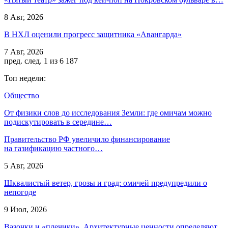
8 Авг, 2026
В НХЛ оценили прогресс защитника «Авангарда»
7 Авг, 2026
пред.
след.
1 из 6 187
Топ недели:
Общество
От физики слов до исследования Земли: где омичам можно
подискутировать в середине…
Правительство РФ увеличило финансирование
на газификацию частного…
5 Авг, 2026
Шквалистый ветер, грозы и град: омичей предупредили о
непогоде
9 Июл, 2026
Вазочки и «плечики». Архитектурные ценности определяют