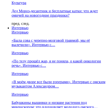
Культура
Дед Мороз-десантник и бесплатные катки: что ждет
омичей на новогодние праздники?
пред.
след.
Интервью
Интервью
«Была сова с черепно-мозговой травмой, мы её
вылечили». Интервью с…
Интервью
«По телу прошёл жар, я не поняла, о какой онкологии
речь». Интервью с…
Интервью
«В моём дворе все были рэперами». Интервью с омским
музыкантом Александром…
Интервью
Бабушкины вышивки и низшие растения под
микроскопом: что вдохновляет молодого омского…