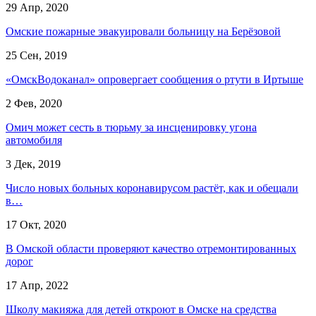
29 Апр, 2020
Омские пожарные эвакуировали больницу на Берёзовой
25 Сен, 2019
«ОмскВодоканал» опровергает сообщения о ртути в Иртыше
2 Фев, 2020
Омич может сесть в тюрьму за инсценировку угона
автомобиля
3 Дек, 2019
Число новых больных коронавирусом растёт, как и обещали
в…
17 Окт, 2020
В Омской области проверяют качество отремонтированных
дорог
17 Апр, 2022
Школу макияжа для детей откроют в Омске на средства