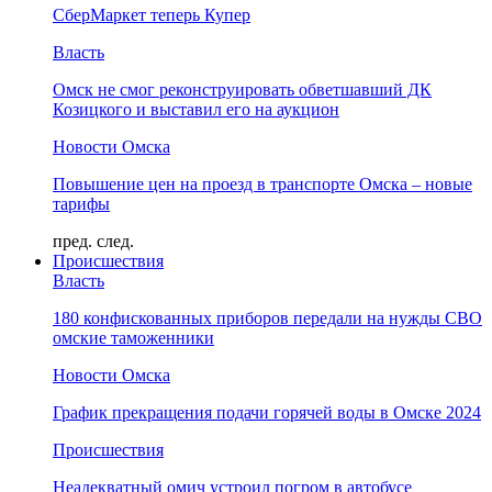
СберМаркет теперь Купер
Власть
Омск не смог реконструировать обветшавший ДК
Козицкого и выставил его на аукцион
Новости Омска
Повышение цен на проезд в транспорте Омска – новые
тарифы
пред.
след.
Происшествия
Власть
180 конфискованных приборов передали на нужды СВО
омские таможенники
Новости Омска
График прекращения подачи горячей воды в Омске 2024
Происшествия
Неадекватный омич устроил погром в автобусе