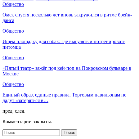
Общество
Омск спустя несколько лет вновь закружился в ритме брейк-
данса
Общество
Ищем площадку для собак: где выгулять и потренировать
питомца
Общество
«Пятый театр» зажёг под кей-поп на Покровском бульваре в
Москве
Общество
Единый образ, единые правила. Торговым павильонам не
дадут «затеряться в…
пред.
след.
Комментарии закрыты.