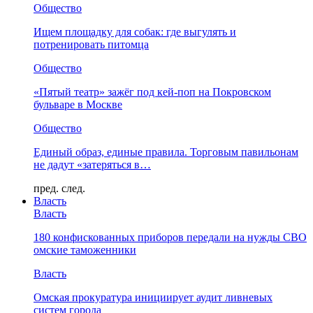
Общество
Ищем площадку для собак: где выгулять и
потренировать питомца
Общество
«Пятый театр» зажёг под кей-поп на Покровском
бульваре в Москве
Общество
Единый образ, единые правила. Торговым павильонам
не дадут «затеряться в…
пред.
след.
Власть
Власть
180 конфискованных приборов передали на нужды СВО
омские таможенники
Власть
Омская прокуратура инициирует аудит ливневых
систем города