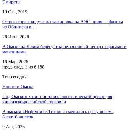
Эмираты
19 Окт, 2019
От реактора к коду: как стажировка на АЭС привела физика
из Обнинска в…
26 Июл, 2026
В Омске на Левом берегу откроется новый центр с офисами и
магазинами
16 Мар, 2026
пред.
след.
1 из 6 188
Топ сегодня:
Новости Омска
Под Омском хотят построить логистический центр для
киргизско-российской торговли
В омском «Нефтянике-Титане» сменились сразу восемь
баскетболисток
9 Авг, 2026