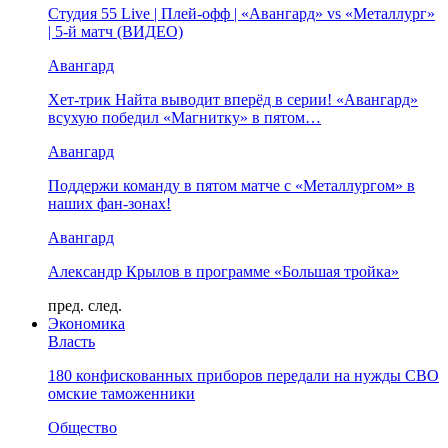
Студия 55 Live | Плей-офф | «Авангард» vs «Металлург»
| 5-й матч (ВИДЕО)
Авангард
Хет-трик Найта выводит вперёд в серии! «Авангард»
всухую победил «Магнитку» в пятом…
Авангард
Поддержи команду в пятом матче с «Металлургом» в
наших фан-зонах!
Авангард
Александр Крылов в программе «Большая тройка»
пред.
след.
Экономика
Власть
180 конфискованных приборов передали на нужды СВО
омские таможенники
Общество