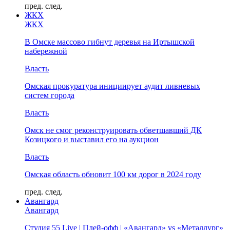
пред.
след.
ЖКХ
ЖКХ
В Омске массово гибнут деревья на Иртышской
набережной
Власть
Омская прокуратура инициирует аудит ливневых
систем города
Власть
Омск не смог реконструировать обветшавший ДК
Козицкого и выставил его на аукцион
Власть
Омская область обновит 100 км дорог в 2024 году
пред.
след.
Авангард
Авангард
Студия 55 Live | Плей-офф | «Авангард» vs «Металлург»