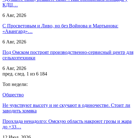
КДЦ…
6 Авг, 2026
С Просветовым и Ливо, но без Войнова и Мартынова:
«Авангард»…
6 Авг, 2026
Под Омском построят производственно-сервисный центр для
сельхозтехники
6 Авг, 2026
пред.
след.
1 из 6 184
Топ недели:
Общество
Не чувствуют высоту и не скучают в одиночестве. Стоит ли
заводить хомяка
Прохлада ненадолго: Омскую область накроют грозы и жара
до +33…
12 Июл, 2026