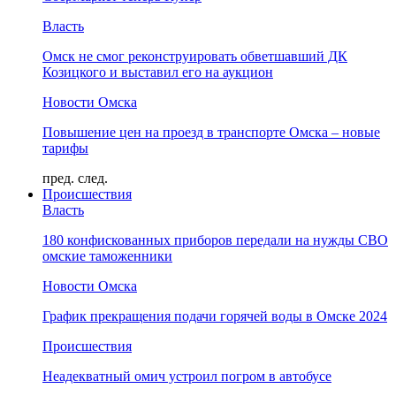
Власть
Омск не смог реконструировать обветшавший ДК
Козицкого и выставил его на аукцион
Новости Омска
Повышение цен на проезд в транспорте Омска – новые
тарифы
пред.
след.
Происшествия
Власть
180 конфискованных приборов передали на нужды СВО
омские таможенники
Новости Омска
График прекращения подачи горячей воды в Омске 2024
Происшествия
Неадекватный омич устроил погром в автобусе