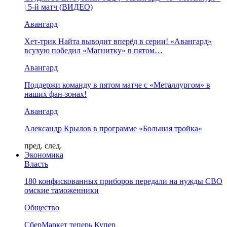
| 5-й матч (ВИДЕО)
Авангард
Хет-трик Найта выводит вперёд в серии! «Авангард»
всухую победил «Магнитку» в пятом…
Авангард
Поддержи команду в пятом матче с «Металлургом» в
наших фан-зонах!
Авангард
Александр Крылов в программе «Большая тройка»
пред.
след.
Экономика
Власть
180 конфискованных приборов передали на нужды СВО
омские таможенники
Общество
СберМаркет теперь Купер