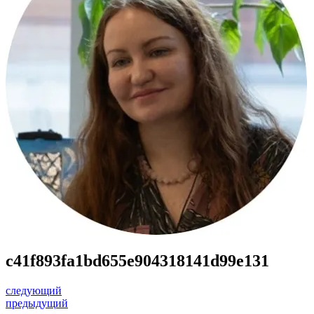
c41f893fa1bd655e904318141d99e131
следующий
предыдущий