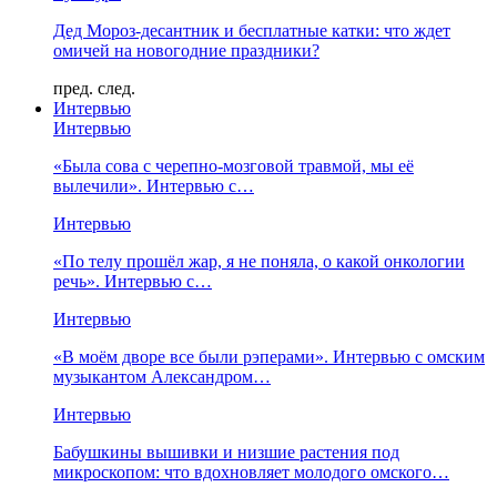
Дед Мороз-десантник и бесплатные катки: что ждет
омичей на новогодние праздники?
пред.
след.
Интервью
Интервью
«Была сова с черепно-мозговой травмой, мы её
вылечили». Интервью с…
Интервью
«По телу прошёл жар, я не поняла, о какой онкологии
речь». Интервью с…
Интервью
«В моём дворе все были рэперами». Интервью с омским
музыкантом Александром…
Интервью
Бабушкины вышивки и низшие растения под
микроскопом: что вдохновляет молодого омского…