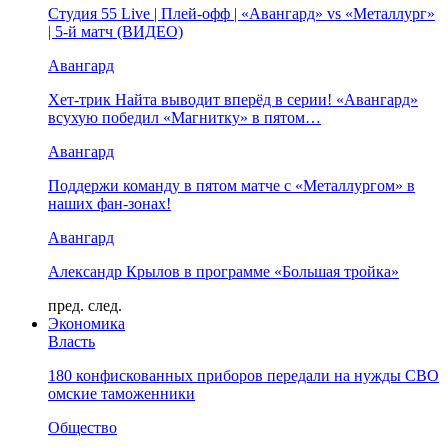
Студия 55 Live | Плей-офф | «Авангард» vs «Металлург»
| 5-й матч (ВИДЕО)
Авангард
Хет-трик Найта выводит вперёд в серии! «Авангард»
всухую победил «Магнитку» в пятом…
Авангард
Поддержи команду в пятом матче с «Металлургом» в
наших фан-зонах!
Авангард
Александр Крылов в программе «Большая тройка»
пред.
след.
Экономика
Власть
180 конфискованных приборов передали на нужды СВО
омские таможенники
Общество