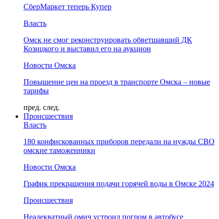
СберМаркет теперь Купер
Власть
Омск не смог реконструировать обветшавший ДК
Козицкого и выставил его на аукцион
Новости Омска
Повышение цен на проезд в транспорте Омска – новые
тарифы
пред.
след.
Происшествия
Власть
180 конфискованных приборов передали на нужды СВО
омские таможенники
Новости Омска
График прекращения подачи горячей воды в Омске 2024
Происшествия
Неадекватный омич устроил погром в автобусе