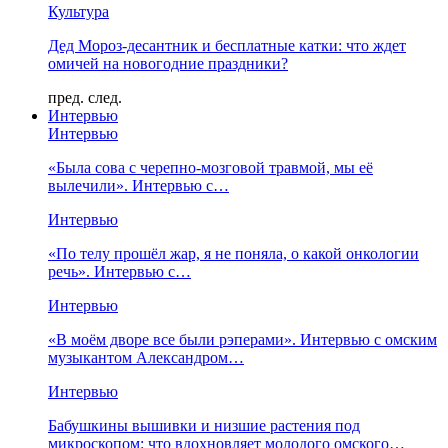
Культура
Дед Мороз-десантник и бесплатные катки: что ждет
омичей на новогодние праздники?
пред.
след.
Интервью
Интервью
«Была сова с черепно-мозговой травмой, мы её
вылечили». Интервью с…
Интервью
«По телу прошёл жар, я не поняла, о какой онкологии
речь». Интервью с…
Интервью
«В моём дворе все были рэперами». Интервью с омским
музыкантом Александром…
Интервью
Бабушкины вышивки и низшие растения под
микроскопом: что вдохновляет молодого омского…