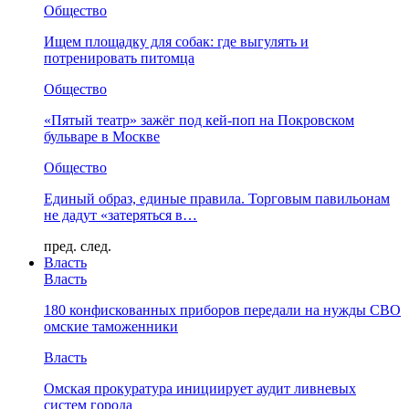
Общество
Ищем площадку для собак: где выгулять и
потренировать питомца
Общество
«Пятый театр» зажёг под кей-поп на Покровском
бульваре в Москве
Общество
Единый образ, единые правила. Торговым павильонам
не дадут «затеряться в…
пред.
след.
Власть
Власть
180 конфискованных приборов передали на нужды СВО
омские таможенники
Власть
Омская прокуратура инициирует аудит ливневых
систем города