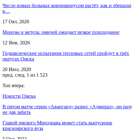
Число новых больных коронавирусом растёт, как и обещали
в…
17 Окт, 2020
Морозы и метель: омичей ожидает резкое похолодание
12 Янв, 2026
Гидравлические испытания тепловых сетей пройдут в трёх
округах Омска
20 Июл, 2020
пред.
след.
1 из 1 523
Топ вчера:
Новости Омска
В пятом матче серии «Авангард» разнес «Адмирал», ни разу
не дав забить
Главой омского Минздрава может стать выпускник
красноярского вуза
5 Окт, 2023