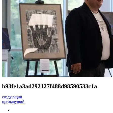
b93fe1a3ad292127f488d98590533c1a
следующий
предыдущий