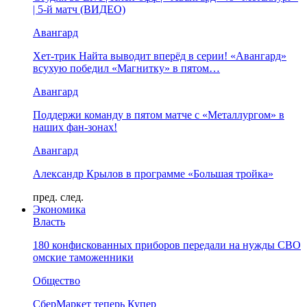
| 5-й матч (ВИДЕО)
Авангард
Хет-трик Найта выводит вперёд в серии! «Авангард»
всухую победил «Магнитку» в пятом…
Авангард
Поддержи команду в пятом матче с «Металлургом» в
наших фан-зонах!
Авангард
Александр Крылов в программе «Большая тройка»
пред.
след.
Экономика
Власть
180 конфискованных приборов передали на нужды СВО
омские таможенники
Общество
СберМаркет теперь Купер