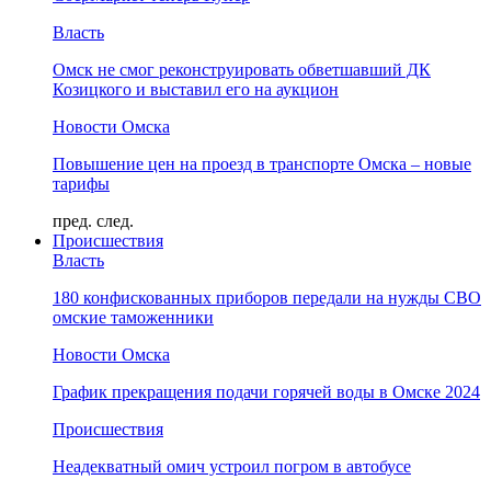
Власть
Омск не смог реконструировать обветшавший ДК
Козицкого и выставил его на аукцион
Новости Омска
Повышение цен на проезд в транспорте Омска – новые
тарифы
пред.
след.
Происшествия
Власть
180 конфискованных приборов передали на нужды СВО
омские таможенники
Новости Омска
График прекращения подачи горячей воды в Омске 2024
Происшествия
Неадекватный омич устроил погром в автобусе