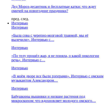
Дед Мороз-десантник и бесплатные катки: что ждет
омичей на новогодние праздники?
пред.
след.
Интервью
Интервью
«Была сова с черепно-мозговой травмой, мы её
вылечили». Интервью с…
Интервью
«По телу прошёл жар, я не поняла, о какой онкологии
речь». Интервью с…
Интервью
«В моём дворе все были рэперами». Интервью с омским
музыкантом Александром…
Интервью
Бабушкины вышивки и низшие растения под
микроскопом: что вдохновляет молодого омского…