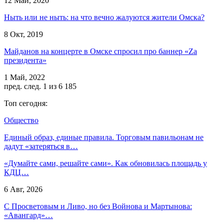
12 Май, 2020
Ныть или не ныть: на что вечно жалуются жители Омска?
8 Окт, 2019
Майданов на концерте в Омске спросил про баннер «Zа
президента»
1 Май, 2022
пред.
след.
1 из 6 185
Топ сегодня:
Общество
Единый образ, единые правила. Торговым павильонам не
дадут «затеряться в…
«Думайте сами, решайте сами». Как обновилась площадь у
КДЦ…
6 Авг, 2026
С Просветовым и Ливо, но без Войнова и Мартынова:
«Авангард»…