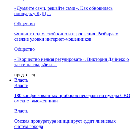
«Думайте сами, решайте сами». Как обновилась
площадь у КДЦ…
Общество
Фишинг под маской кино и взросления. Разбираем
свежие уловки интернет-мошенников
Общество
«Творчество нельзя регулировать». Виктория Дайнеко о
такси на свадьбе и…
пред.
след.
Власть
Власть
180 конфискованных приборов передали на нужды СВО
омские таможенники
Власть
Омская прокуратура инициирует аудит ливневых
систем города