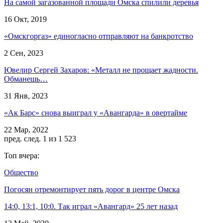
На самой загазованной площади Омска спилили деревья
16 Окт, 2019
«Омскгоргаз» единогласно отправляют на банкротство
2 Сен, 2023
Ювелир Сергей Захаров: «Металл не прощает жадности.
Обманешь…
31 Янв, 2023
«Ак Барс» снова выиграл у «Авангарда» в овертайме
22 Мар, 2022
пред.
след.
1 из 1 523
Топ вчера:
Общество
Погосян отремонтирует пять дорог в центре Омска
14:0, 13:1, 10:0. Так играл «Авангард» 25 лет назад