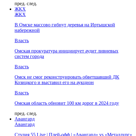
пред.
след.
ЖКХ
ЖКХ
В Омске массово гибнут деревья на Иртышской
набережной
Власть
Омская прокуратура инициирует аудит ливневых
систем города
Власть
Омск не смог реконструировать обветшавший ДК
Козицкого и выставил его на аукцион
Власть
Омская область обновит 100 км дорог в 2024 году
пред.
след.
Авангард
Авангард
Студия 55 Live | Плей-офф | «Авангард» vs «Металлург»