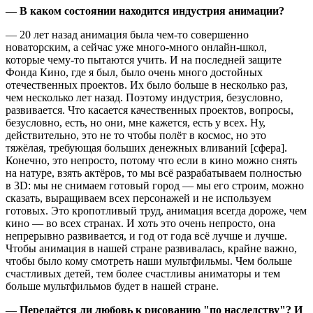
— В каком состоянии находится индустрия анимации?
— 20 лет назад анимация была чем-то совершенно
новаторским, а сейчас уже много-много онлайн-школ,
которые чему-то пытаются учить. И на последней защите
Фонда Кино, где я был, было очень много достойных
отечественных проектов. Их было больше в несколько раз,
чем несколько лет назад. Поэтому индустрия, безусловно,
развивается. Что касается качественных проектов, вопросы,
безусловно, есть, но они, мне кажется, есть у всех. Ну,
действительно, это не то чтобы полёт в космос, но это
тяжёлая, требующая больших денежных вливаний [сфера].
Конечно, это непросто, потому что если в кино можно снять
на натуре, взять актёров, то мы всё разрабатываем полностью
в 3D: мы не снимаем готовый город — мы его строим, можно
сказать, выращиваем всех персонажей и не используем
готовых. Это кропотливый труд, анимация всегда дороже, чем
кино — во всех странах. И хоть это очень непросто, она
непрерывно развивается, и год от года всё лучше и лучше.
Чтобы анимация в нашей стране развивалась, крайне важно,
чтобы было кому смотреть наши мультфильмы. Чем больше
счастливых детей, тем более счастливы аниматоры и тем
больше мультфильмов будет в нашей стране.
— Передаётся ли любовь к рисованию "по наследству"? И