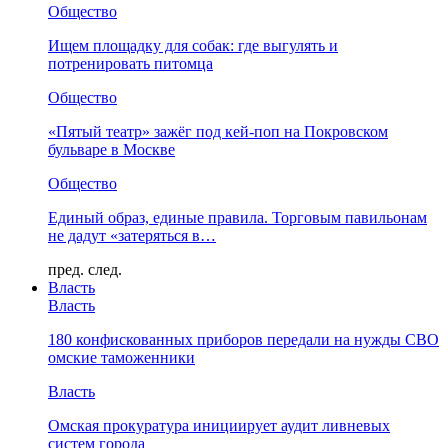
Общество
Ищем площадку для собак: где выгулять и
потренировать питомца
Общество
«Пятый театр» зажёг под кей-поп на Покровском
бульваре в Москве
Общество
Единый образ, единые правила. Торговым павильонам
не дадут «затеряться в…
пред.
след.
Власть
Власть
180 конфискованных приборов передали на нужды СВО
омские таможенники
Власть
Омская прокуратура инициирует аудит ливневых
систем города