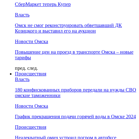
СберМаркет теперь Купер
Власть
Омск не смог реконструировать обветшавший ДК
Козицкого и выставил его на аукцион
Новости Омска
Повышение цен на проезд в транспорте Омска – новые
тарифы
пред.
след.
Происшествия
Власть
180 конфискованных приборов передали на нужды СВО
омские таможенники
Новости Омска
График прекращения подачи горячей воды в Омске 2024
Происшествия
Неадекватный омич устроил погром в автобусе