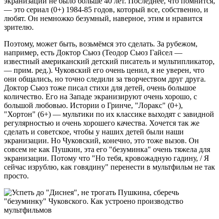
экранизации не было больше 40 лет. Последнее, что помнится,
— это сериал (0+) 1984-85 годов, который все, собственно, и
любят. Он немножко безумный, наверное, этим и нравится
зрителю.
Поэтому, может быть, возьмёмся это сделать. За рубежом,
например, есть Доктор Сьюз (Теодор Сьюз Гайсел —
известный американский детский писатель и мультипликатор,
— прим. ред.). Чуковский его очень ценил, я не уверен, что
они общались, но точно следили за творчеством друг друга.
Доктор Сьюз тоже писал стихи для детей, очень большое
количество. Его на Западе экранизируют очень хорошо, с
большой любовью. Истории о Гринче, "Лоракс" (0+),
"Хортон" (6+) — мультики по их классике выходят с завидной
регулярностью и очень хорошего качества. Хочется так же
сделать и советское, чтобы у наших детей были наши
экранизации. Но Чуковский, конечно, это тоже вызов. Он
совсем не как Пушкин, эта его "безуминка" очень тяжела для
экранизации. Потому что "Но тебя, кровожадную гадину, / Я
сейчас изрублю, как говядину" перенести в мультфильм не так
просто.