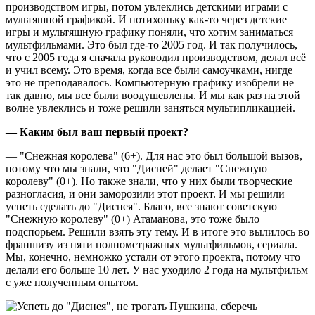
производством игры, потом увлеклись детскими играми с
мультяшной графикой. И потихоньку как-то через детские
игры и мультяшную графику поняли, что хотим заниматься
мультфильмами. Это был где-то 2005 год. И так получилось,
что с 2005 года я сначала руководил производством, делал всё
и учил всему. Это время, когда все были самоучками, нигде
это не преподавалось. Компьютерную графику изобрели не
так давно, мы все были воодушевлены. И мы как раз на этой
волне увлеклись и тоже решили заняться мультипликацией.
— Каким был ваш первый проект?
— "Снежная королева" (6+). Для нас это был большой вызов,
потому что мы знали, что "Дисней" делает "Снежную
королеву" (0+). Но также знали, что у них были творческие
разногласия, и они заморозили этот проект. И мы решили
успеть сделать до "Диснея". Благо, все знают советскую
"Снежную королеву" (0+) Атаманова, это тоже было
подспорьем. Решили взять эту тему. И в итоге это вылилось во
франшизу из пяти полнометражных мультфильмов, сериала.
Мы, конечно, немножко устали от этого проекта, потому что
делали его больше 10 лет. У нас уходило 2 года на мультфильм
с уже полученным опытом.