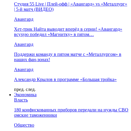
Студия 55 Live | Плей-офф | «Авангард» vs «Металлург»
| 5-й матч (ВИДЕО)
Авангард
Хет-трик Найта выводит вперёд в серии! «Авангард»
всухую победил «Магнитку» в пятом…
Авангард
Поддержи команду в пятом матче с «Металлургом» в
наших фан-зонах!
Авангард
Александр Крылов в программе «Большая тройка»
пред.
след.
Экономика
Власть
180 конфискованных приборов передали на нужды СВО
омские таможенники
Общество