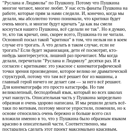
"Руслана и Людмилы" по Пушкину. Потому что Пушкина
многие читают, многие любят. У нас есть фанаты Пушкина на
работе, которые прям за нами следили. И, конечно, когда мы
делали, мы абсолютно точно понимали, что критики будет
очень много, и многие будут кричать "да как вы смели
коснуться нашего Пушкина, всё сделали не так". Но я думаю,
те, кто так кричат, они, скорее всего, Пушкина-то не читали.
Основной посыл такой "критики" в том, что нельзя ни в коем
случае его трогать. А что делать в таком случае, если не
трогать? Если будет экранизация, дети её посмотрят, кто-
нибудь заинтересуется, лишний раз прочитают. Мы когда
делали, перечитали "Руслана и Людмилу" десятки раз. И я
согласен с критиками: это ужасное с кинематографической
точки зрения произведение, которое велико не драматической
структурой, потому что там всё решает бог из машины, а
главный герой ничего не делает сам — за него всё решают.
Для кинематографа это просто катастрофа. Но там
великолепный, бесподобный язык, который во всех школах
учат наизусть. Описательная часть у Пушкина запредельно
образная и очень здорово написана. И мы решили делать всё-
таки по мотивам, поэтому многое упростили, поменяли, но к
основе относились очень бережно и больше всего сил
вложили именно в то, что у Пушкина было образным языком
красиво в описательной части. Соответственно, мы
постарались сделать этот проект максимально красивым,