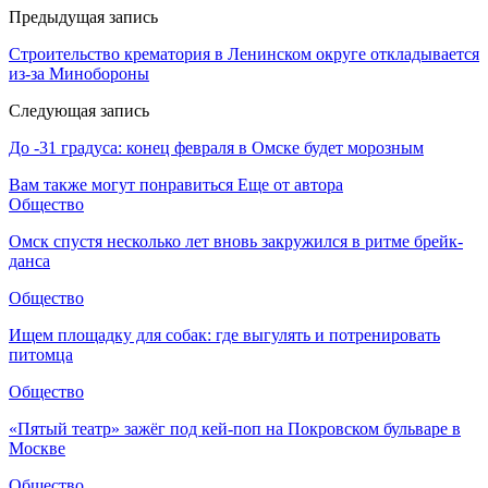
Предыдущая запись
Строительство крематория в Ленинском округе откладывается
из-за Минобороны
Следующая запись
До -31 градуса: конец февраля в Омске будет морозным
Вам также могут понравиться
Еще от автора
Общество
Омск спустя несколько лет вновь закружился в ритме брейк-
данса
Общество
Ищем площадку для собак: где выгулять и потренировать
питомца
Общество
«Пятый театр» зажёг под кей-поп на Покровском бульваре в
Москве
Общество