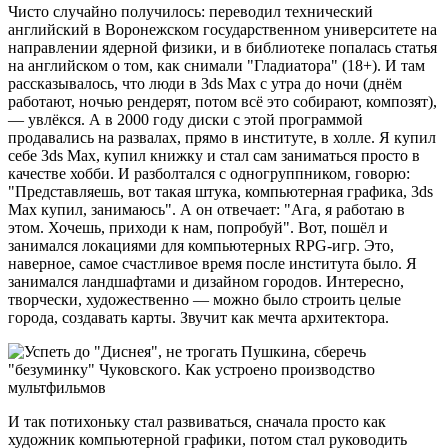
Чисто случайно получилось: переводил технический
английский в Воронежском государственном университете на
направлении ядерной физики, и в библиотеке попалась статья
на английском о том, как снимали "Гладиатора" (18+). И там
рассказывалось, что люди в 3ds Max с утра до ночи (днём
работают, ночью рендерят, потом всё это собирают, композят),
— увлёкся. А в 2000 году диски с этой программой
продавались на развалах, прямо в институте, в холле. Я купил
себе 3ds Max, купил книжку и стал сам заниматься просто в
качестве хобби. И разболтался с одногруппником, говорю:
"Представляешь, вот такая штука, компьютерная графика, 3ds
Max купил, занимаюсь". А он отвечает: "Ага, я работаю в
этом. Хочешь, приходи к нам, попробуй". Вот, пошёл и
занимался локациями для компьютерных RPG-игр. Это,
наверное, самое счастливое время после института было. Я
занимался ландшафтами и дизайном городов. Интересно,
творчески, художественно — можно было строить целые
города, создавать карты. Звучит как мечта архитектора.
И так потихоньку стал развиваться, сначала просто как
художник компьютерной графики, потом стал руководить