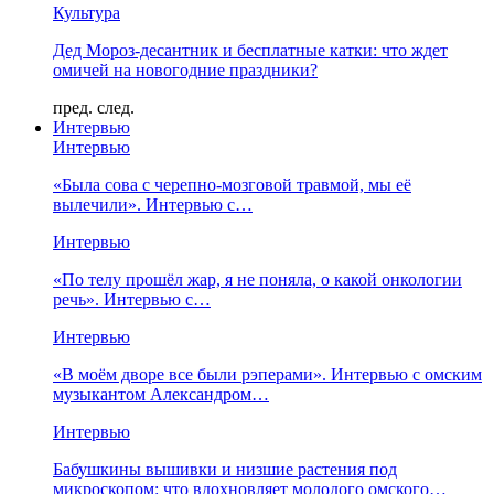
Культура
Дед Мороз-десантник и бесплатные катки: что ждет
омичей на новогодние праздники?
пред.
след.
Интервью
Интервью
«Была сова с черепно-мозговой травмой, мы её
вылечили». Интервью с…
Интервью
«По телу прошёл жар, я не поняла, о какой онкологии
речь». Интервью с…
Интервью
«В моём дворе все были рэперами». Интервью с омским
музыкантом Александром…
Интервью
Бабушкины вышивки и низшие растения под
микроскопом: что вдохновляет молодого омского…