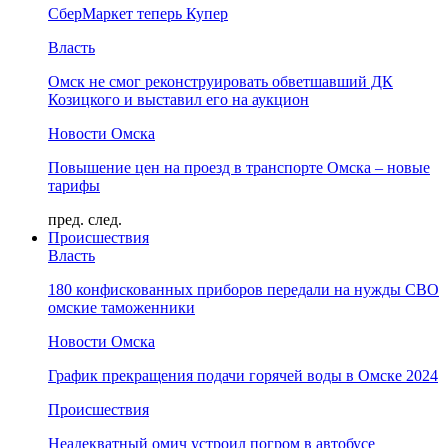
СберМаркет теперь Купер
Власть
Омск не смог реконструировать обветшавший ДК
Козицкого и выставил его на аукцион
Новости Омска
Повышение цен на проезд в транспорте Омска – новые
тарифы
пред.
след.
Происшествия
Власть
180 конфискованных приборов передали на нужды СВО
омские таможенники
Новости Омска
График прекращения подачи горячей воды в Омске 2024
Происшествия
Неадекватный омич устроил погром в автобусе