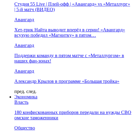
Студия 55 Live | Плей-офф | «Авангард» vs «Металлург»
| 5-й матч (ВИДЕО)
Авангард
Хет-трик Найта выводит вперёд в серии! «Авангард»
всухую победил «Магнитку» в пятом…
Авангард
Поддержи команду в пятом матче с «Металлургом» в
наших фан-зонах!
Авангард
Александр Крылов в программе «Большая тройка»
пред.
след.
Экономика
Власть
180 конфискованных приборов передали на нужды СВО
омские таможенники
Общество