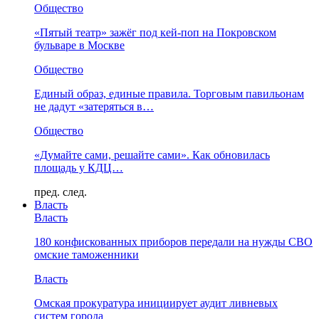
Общество
«Пятый театр» зажёг под кей-поп на Покровском
бульваре в Москве
Общество
Единый образ, единые правила. Торговым павильонам
не дадут «затеряться в…
Общество
«Думайте сами, решайте сами». Как обновилась
площадь у КДЦ…
пред.
след.
Власть
Власть
180 конфискованных приборов передали на нужды СВО
омские таможенники
Власть
Омская прокуратура инициирует аудит ливневых
систем города