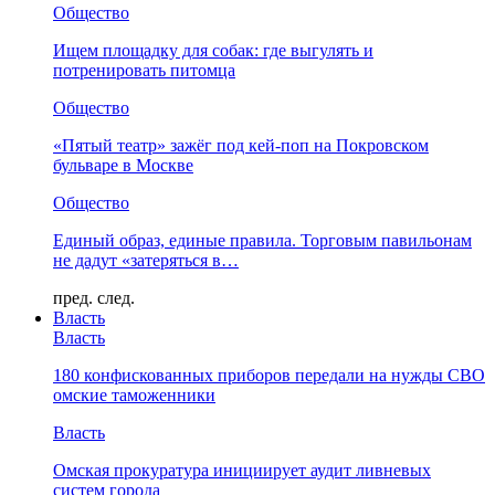
Общество
Ищем площадку для собак: где выгулять и
потренировать питомца
Общество
«Пятый театр» зажёг под кей-поп на Покровском
бульваре в Москве
Общество
Единый образ, единые правила. Торговым павильонам
не дадут «затеряться в…
пред.
след.
Власть
Власть
180 конфискованных приборов передали на нужды СВО
омские таможенники
Власть
Омская прокуратура инициирует аудит ливневых
систем города