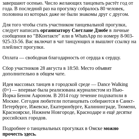
завершают осенью. Число желающих танцевать растёт год от
года. В последний раз на прогулку собралось 80 человек,
половина из которых даже не были знакомы друг с другом.
Для того чтобы стать участником танцевальной прогулки,
следует написать
организатору Светлане Дзюбе
в личные
сообщения во "ВКонтакте" или в WhatsApp по номеру 8-903-
925-33-56. Вас включат в чат танцующих и вышлют ссылку на
плейлист прогулки.
Оплата — свободная благодарность от сердца к сердцу.
Сбор участников 28 августа в 18:50. Место объявят
дополнительно в общем чате.
Идея массовых танцев в городской среде — Dance Walking
(0+) — впервые была реализована журналистом из Нью-
Йорка Беном Аароном. В 2014 году течение подхватили в
Москве. Сегодня любители потанцевать собираются в Санкт-
Петербурге, Ижевске, Екатеринбурге, Калининграде, Тюмени,
Красноярске, Нижнем Новгороде, Краснодаре и ещё десятке
российских городов.
Подробнее о танцевальных прогулках в Омске
можно
прочесть здесь.