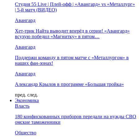
Студия 55 Live | Плей-офф | «Авангард» vs «Металлург»
| 5-й матч (ВИДЕО)
Авангард
Хет-трик Найта выводит вперёд в серии! «Авангард»
всухую победил «Магнитку» в пятом…
Авангард
Поддержи команду в пятом матче с «Металлургом» в
наших фан-зонах!
Авангард
Александр Крылов в программе «Большая тройка»
пред.
след.
Экономика
Власть
180 конфискованных приборов передали на нужды СВО
омские таможенники
Общество