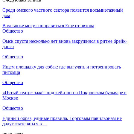
Среди омского частного сектора появится восьмиэтажный
дом
Вам также могут понравиться
Еще от автора
Общество
Омск спустя несколько лет вновь закружился в ритме брейк-
данса
Общество
Ищем площадку для собак: где выгулять и потренировать
питомца
Общество
«Пятый театр» зажёг под кей-поп на Покровском бульваре в
Москве
Общество
Единый образ, единые правила. Торговым павильонам не
дадут «затеряться в…
пред.
след.