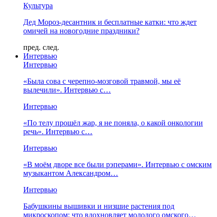
Культура
Дед Мороз-десантник и бесплатные катки: что ждет
омичей на новогодние праздники?
пред.
след.
Интервью
Интервью
«Была сова с черепно-мозговой травмой, мы её
вылечили». Интервью с…
Интервью
«По телу прошёл жар, я не поняла, о какой онкологии
речь». Интервью с…
Интервью
«В моём дворе все были рэперами». Интервью с омским
музыкантом Александром…
Интервью
Бабушкины вышивки и низшие растения под
микроскопом: что вдохновляет молодого омского…