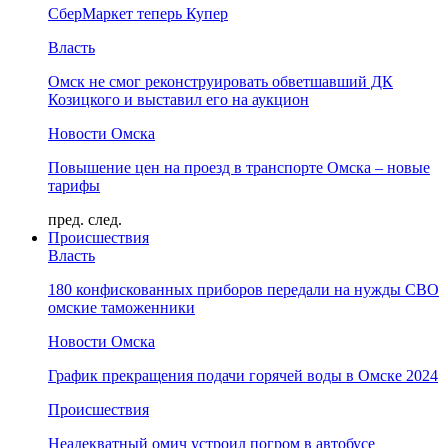
СберМаркет теперь Купер
Власть
Омск не смог реконструировать обветшавший ДК
Козицкого и выставил его на аукцион
Новости Омска
Повышение цен на проезд в транспорте Омска – новые
тарифы
пред.
след.
Происшествия
Власть
180 конфискованных приборов передали на нужды СВО
омские таможенники
Новости Омска
График прекращения подачи горячей воды в Омске 2024
Происшествия
Неадекватный омич устроил погром в автобусе