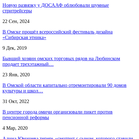
Новую развязку у ДОСААФ облюбовали шумные
стритрейсеры
22 Сен, 2024
В Омске прошёл всероссийский фестиваль дизайна
«Сибирская этника»
9 Дек, 2019
Бывший хозяин омских торговых рядов на Любинском
продает трехэтажный…
23 Янв, 2020
В Омской области капитально отремонтировали 90 домов
культуры и школ…
31 Окт, 2022
В центре города омичи организовали пикет против
пенсионной реформы
4 Мар, 2020
Алина Юмашева теперь «смотрит с сыном, которого ставили