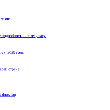
ргизии
е подробности к этому часу
2028–2029 годы
 всей стране
х больниц