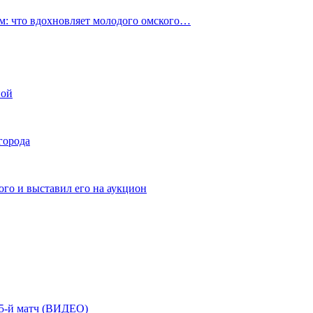
: что вдохновляет молодого омского…
ной
города
го и выставил его на аукцион
| 5-й матч (ВИДЕО)