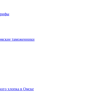
арифы
омские таможенники
вого хлопка в Омске