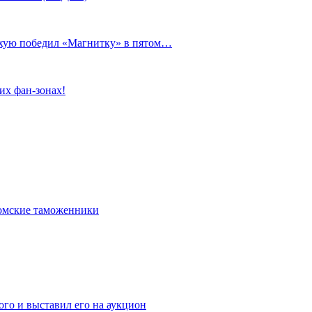
сухую победил «Магнитку» в пятом…
их фан-зонах!
омские таможенники
го и выставил его на аукцион