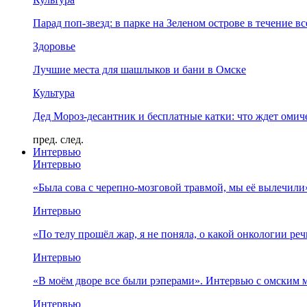
Парад поп-звезд: в парке на Зеленом острове в течение в
Здоровье
Лучшие места для шашлыков и бани в Омске
Культура
Дед Мороз-десантник и бесплатные катки: что ждет омич
пред.
след.
Интервью
Интервью
«Была сова с черепно-мозговой травмой, мы её вылечил
Интервью
«По телу прошёл жар, я не поняла, о какой онкологии ре
Интервью
«В моём дворе все были рэперами». Интервью с омски
Интервью