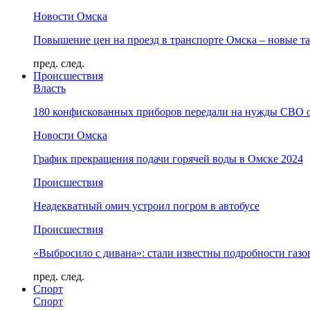
Новости Омска
Повышение цен на проезд в транспорте Омска – новые т
пред.
след.
Происшествия
Власть
180 конфискованных приборов передали на нужды СВО 
Новости Омска
График прекращения подачи горячей воды в Омске 2024
Происшествия
Неадекватный омич устроил погром в автобусе
Происшествия
«Выбросило с дивана»: стали известны подробности газо
пред.
след.
Спорт
Спорт