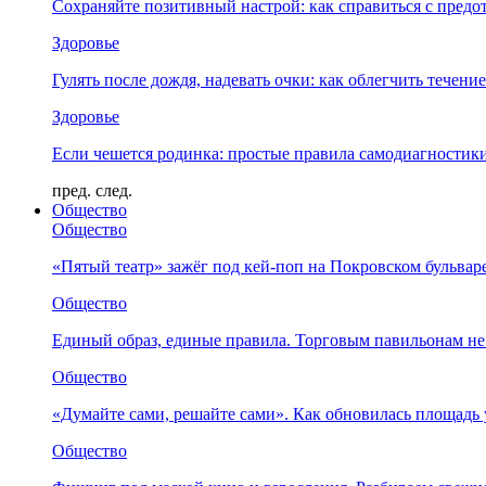
Сохраняйте позитивный настрой: как справиться с предо
Здоровье
Гулять после дождя, надевать очки: как облегчить течени
Здоровье
Если чешется родинка: простые правила самодиагности
пред.
след.
Общество
Общество
«Пятый театр» зажёг под кей-поп на Покровском бульвар
Общество
Единый образ, единые правила. Торговым павильонам не
Общество
«Думайте сами, решайте сами». Как обновилась площад
Общество