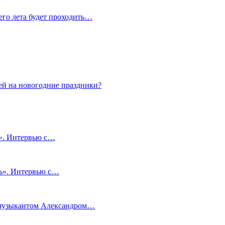
сего лета будет проходить…
ей на новогодние праздники?
и». Интервью с…
чь». Интервью с…
м музыкантом Александром…