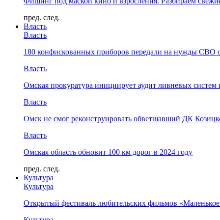
Фишинг под маской кино и взросления. Разбираем свежи
пред.
след.
Власть
Власть
180 конфискованных приборов передали на нужды СВО 
Власть
Омская прокуратура инициирует аудит ливневых систем 
Власть
Омск не смог реконструировать обветшавший ДК Козицко
Власть
Омская область обновит 100 км дорог в 2024 году
пред.
след.
Культура
Культура
Открытый фестиваль любительских фильмов «Маленькое
Культура