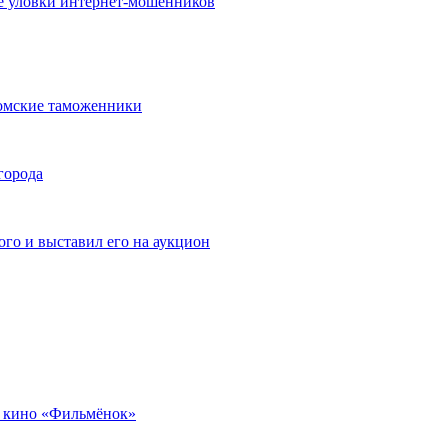
е уловки интернет-мошенников
омские таможенники
города
го и выставил его на аукцион
 кино «Фильмёнок»