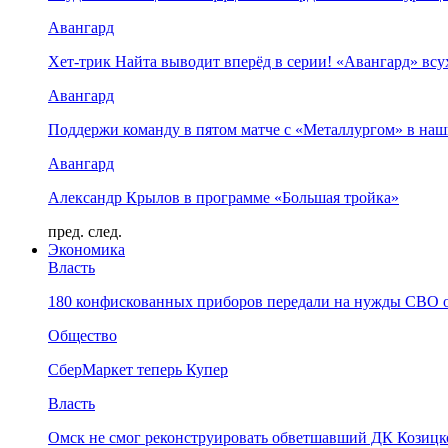
Авангард
Хет-трик Найта выводит вперёд в серии! «Авангард» в
Авангард
Поддержи команду в пятом матче с «Металлургом» в наш
Авангард
Александр Крылов в программе «Большая тройка»
пред.
след.
Экономика
Власть
180 конфискованных приборов передали на нужды СВО 
Общество
СберМаркет теперь Купер
Власть
Омск не смог реконструировать обветшавший ДК Козицко