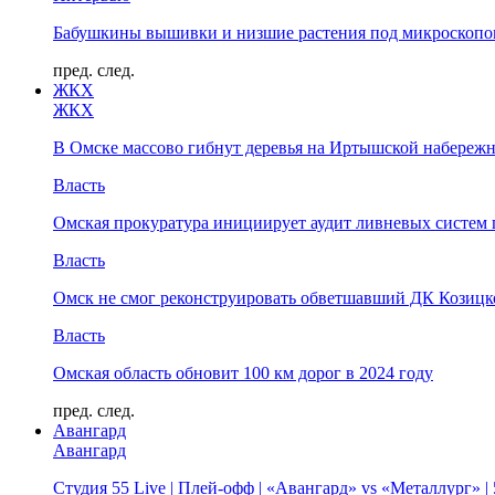
Бабушкины вышивки и низшие растения под микроскопом
пред.
след.
ЖКХ
ЖКХ
В Омске массово гибнут деревья на Иртышской набереж
Власть
Омская прокуратура инициирует аудит ливневых систем 
Власть
Омск не смог реконструировать обветшавший ДК Козицко
Власть
Омская область обновит 100 км дорог в 2024 году
пред.
след.
Авангард
Авангард
Студия 55 Live | Плей-офф | «Авангард» vs «Металлург» 