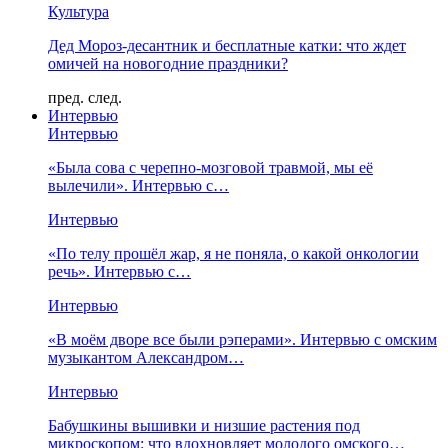
Культура
Дед Мороз-десантник и бесплатные катки: что ждет
омичей на новогодние праздники?
пред.
след.
Интервью
Интервью
«Была сова с черепно-мозговой травмой, мы её
вылечили». Интервью с…
Интервью
«По телу прошёл жар, я не поняла, о какой онкологии
речь». Интервью с…
Интервью
«В моём дворе все были рэперами». Интервью с омским
музыкантом Александром…
Интервью
Бабушкины вышивки и низшие растения под
микроскопом: что вдохновляет молодого омского…