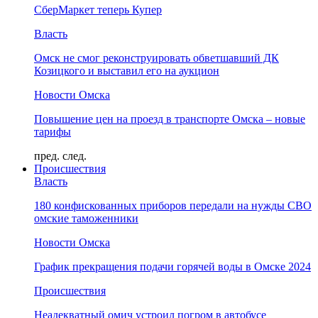
СберМаркет теперь Купер
Власть
Омск не смог реконструировать обветшавший ДК
Козицкого и выставил его на аукцион
Новости Омска
Повышение цен на проезд в транспорте Омска – новые
тарифы
пред.
след.
Происшествия
Власть
180 конфискованных приборов передали на нужды СВО
омские таможенники
Новости Омска
График прекращения подачи горячей воды в Омске 2024
Происшествия
Неадекватный омич устроил погром в автобусе