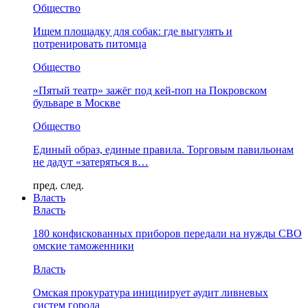
Общество
Ищем площадку для собак: где выгулять и
потренировать питомца
Общество
«Пятый театр» зажёг под кей-поп на Покровском
бульваре в Москве
Общество
Единый образ, единые правила. Торговым павильонам
не дадут «затеряться в…
пред.
след.
Власть
Власть
180 конфискованных приборов передали на нужды СВО
омские таможенники
Власть
Омская прокуратура инициирует аудит ливневых
систем города