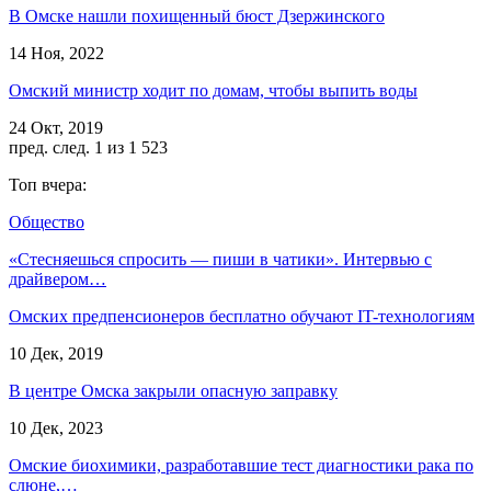
В Омске нашли похищенный бюст Дзержинского
14 Ноя, 2022
Омский министр ходит по домам, чтобы выпить воды
24 Окт, 2019
пред.
след.
1 из 1 523
Топ вчера:
Общество
«Стесняешься спросить — пиши в чатики». Интервью с
драйвером…
Омских предпенсионеров бесплатно обучают IT-технологиям
10 Дек, 2019
В центре Омска закрыли опасную заправку
10 Дек, 2023
Омские биохимики, разработавшие тест диагностики рака по
слюне,…