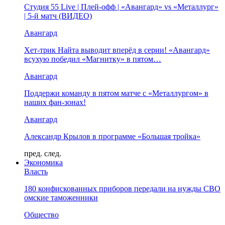
Студия 55 Live | Плей-офф | «Авангард» vs «Металлург»
| 5-й матч (ВИДЕО)
Авангард
Хет-трик Найта выводит вперёд в серии! «Авангард»
всухую победил «Магнитку» в пятом…
Авангард
Поддержи команду в пятом матче с «Металлургом» в
наших фан-зонах!
Авангард
Александр Крылов в программе «Большая тройка»
пред.
след.
Экономика
Власть
180 конфискованных приборов передали на нужды СВО
омские таможенники
Общество