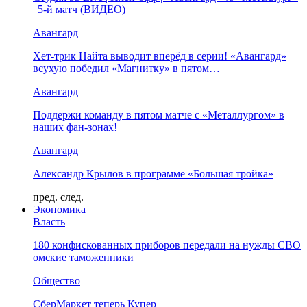
| 5-й матч (ВИДЕО)
Авангард
Хет-трик Найта выводит вперёд в серии! «Авангард»
всухую победил «Магнитку» в пятом…
Авангард
Поддержи команду в пятом матче с «Металлургом» в
наших фан-зонах!
Авангард
Александр Крылов в программе «Большая тройка»
пред.
след.
Экономика
Власть
180 конфискованных приборов передали на нужды СВО
омские таможенники
Общество
СберМаркет теперь Купер