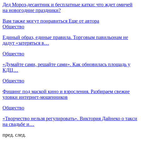
Дед Мороз-десантник и бесплатные катки: что ждет омичей
на новогодние праздники?
Вам также могут понравиться
Еще от автора
Общество
Единый образ, единые правила. Торговым павильонам не
дадут «затеряться в…
Общество
«Думайте сами, решайте сами». Как обновилась площадь у
КДЦ…
Общество
Фишинг под маской кино и взросления. Разбираем свежие
уловки интернет-мошенников
Общество
«Творчество нельзя регулировать». Виктория Дайнеко о такси
на свадьбе и…
пред.
след.