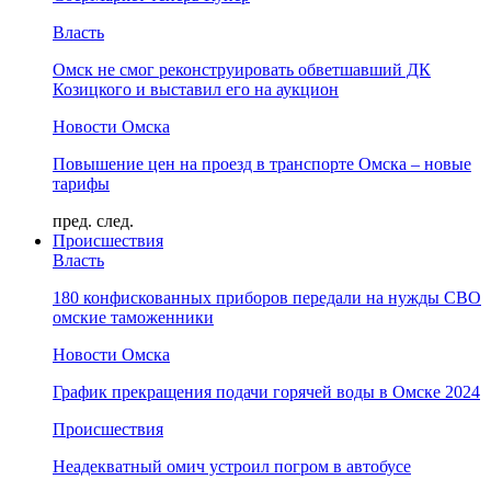
Власть
Омск не смог реконструировать обветшавший ДК
Козицкого и выставил его на аукцион
Новости Омска
Повышение цен на проезд в транспорте Омска – новые
тарифы
пред.
след.
Происшествия
Власть
180 конфискованных приборов передали на нужды СВО
омские таможенники
Новости Омска
График прекращения подачи горячей воды в Омске 2024
Происшествия
Неадекватный омич устроил погром в автобусе