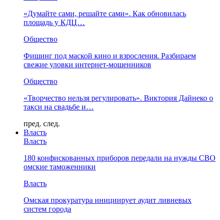
«Думайте сами, решайте сами». Как обновилась
площадь у КДЦ…
Общество
Фишинг под маской кино и взросления. Разбираем
свежие уловки интернет-мошенников
Общество
«Творчество нельзя регулировать». Виктория Дайнеко о
такси на свадьбе и…
пред.
след.
Власть
Власть
180 конфискованных приборов передали на нужды СВО
омские таможенники
Власть
Омская прокуратура инициирует аудит ливневых
систем города