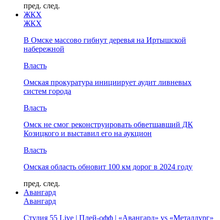
пред.
след.
ЖКХ
ЖКХ
В Омске массово гибнут деревья на Иртышской
набережной
Власть
Омская прокуратура инициирует аудит ливневых
систем города
Власть
Омск не смог реконструировать обветшавший ДК
Козицкого и выставил его на аукцион
Власть
Омская область обновит 100 км дорог в 2024 году
пред.
след.
Авангард
Авангард
Студия 55 Live | Плей-офф | «Авангард» vs «Металлург»