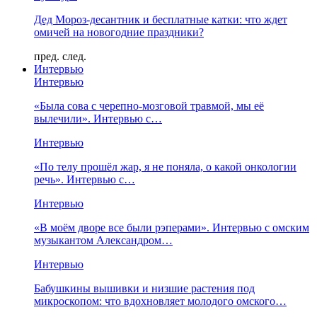
Дед Мороз-десантник и бесплатные катки: что ждет
омичей на новогодние праздники?
пред.
след.
Интервью
Интервью
«Была сова с черепно-мозговой травмой, мы её
вылечили». Интервью с…
Интервью
«По телу прошёл жар, я не поняла, о какой онкологии
речь». Интервью с…
Интервью
«В моём дворе все были рэперами». Интервью с омским
музыкантом Александром…
Интервью
Бабушкины вышивки и низшие растения под
микроскопом: что вдохновляет молодого омского…