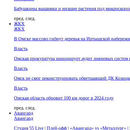
Бабушкины вышивки и низшие растения под микроскопом
пред.
след.
ЖКХ
ЖКХ
В Омске массово гибнут деревья на Иртышской набереж
Власть
Омская прокуратура инициирует аудит ливневых систем 
Власть
Омск не смог реконструировать обветшавший ДК Козицко
Власть
Омская область обновит 100 км дорог в 2024 году
пред.
след.
Авангард
Авангард
Студия 55 Live | Плей-офф | «Авангард» vs «Металлург» 