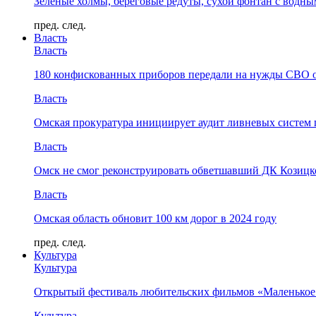
Зелёные холмы, береговые редуты, сухой фонтан с водн
пред.
след.
Власть
Власть
180 конфискованных приборов передали на нужды СВО 
Власть
Омская прокуратура инициирует аудит ливневых систем 
Власть
Омск не смог реконструировать обветшавший ДК Козицко
Власть
Омская область обновит 100 км дорог в 2024 году
пред.
след.
Культура
Культура
Открытый фестиваль любительских фильмов «Маленькое
Культура