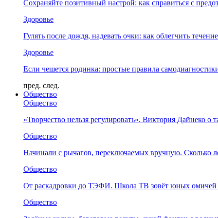
Сохраняйте позитивный настрой: как справиться с предо
Здоровье
Гулять после дождя, надевать очки: как облегчить течени
Здоровье
Если чешется родинка: простые правила самодиагности
пред.
след.
Общество
Общество
«Творчество нельзя регулировать». Виктория Дайнеко о т
Общество
Начинали с рычагов, переключаемых вручную. Сколько л
Общество
От раскадровки до ТЭФИ. Школа ТВ зовёт юных омичей 
Общество