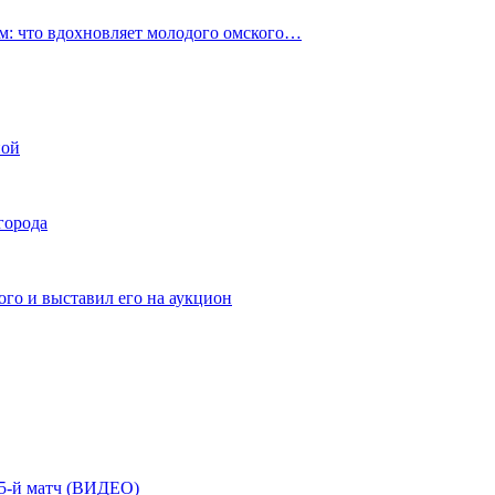
: что вдохновляет молодого омского…
ной
города
го и выставил его на аукцион
| 5-й матч (ВИДЕО)