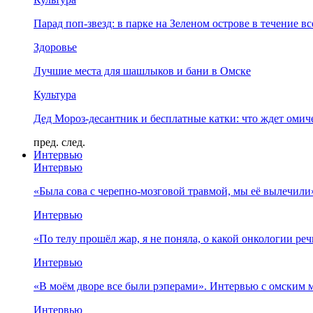
Парад поп-звезд: в парке на Зеленом острове в течение в
Здоровье
Лучшие места для шашлыков и бани в Омске
Культура
Дед Мороз-десантник и бесплатные катки: что ждет омич
пред.
след.
Интервью
Интервью
«Была сова с черепно-мозговой травмой, мы её вылечил
Интервью
«По телу прошёл жар, я не поняла, о какой онкологии ре
Интервью
«В моём дворе все были рэперами». Интервью с омски
Интервью