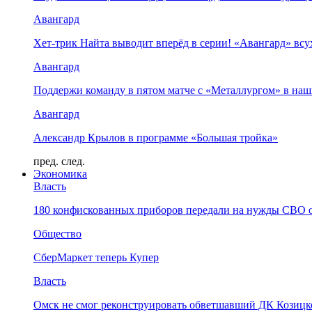
Авангард
Хет-трик Найта выводит вперёд в серии! «Авангард» в
Авангард
Поддержи команду в пятом матче с «Металлургом» в наш
Авангард
Александр Крылов в программе «Большая тройка»
пред.
след.
Экономика
Власть
180 конфискованных приборов передали на нужды СВО 
Общество
СберМаркет теперь Купер
Власть
Омск не смог реконструировать обветшавший ДК Козицко