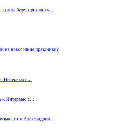
сего лета будет проходить…
ей на новогодние праздники?
и». Интервью с…
чь». Интервью с…
м музыкантом Александром…