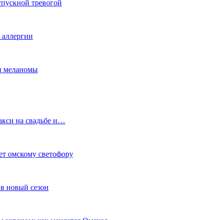
тпускной тревогой
е аллергии
ки меланомы
акси на свадьбе и…
ет омскому светофору
в новый сезон