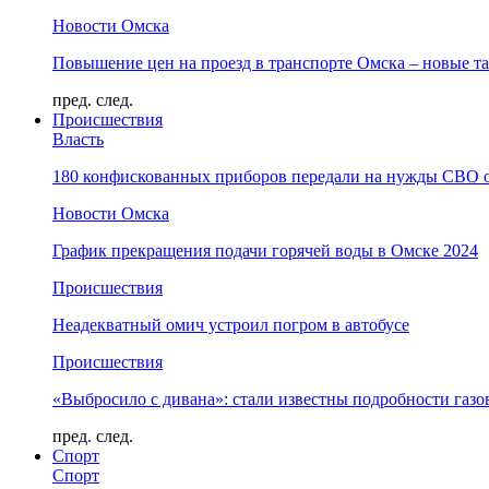
Новости Омска
Повышение цен на проезд в транспорте Омска – новые т
пред.
след.
Происшествия
Власть
180 конфискованных приборов передали на нужды СВО 
Новости Омска
График прекращения подачи горячей воды в Омске 2024
Происшествия
Неадекватный омич устроил погром в автобусе
Происшествия
«Выбросило с дивана»: стали известны подробности газо
пред.
след.
Спорт
Спорт