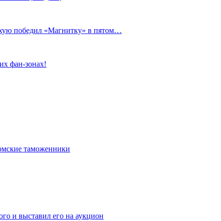
сухую победил «Магнитку» в пятом…
их фан-зонах!
омские таможенники
го и выставил его на аукцион