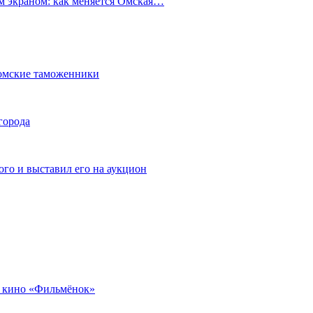
ым экраном: как меняется Омская…
омские таможенники
города
го и выставил его на аукцион
 кино «Фильмёнок»