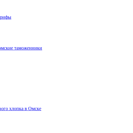
арифы
омские таможенники
вого хлопка в Омске