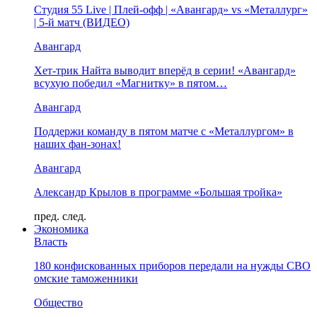
Студия 55 Live | Плей-офф | «Авангард» vs «Металлург»
| 5-й матч (ВИДЕО)
Авангард
Хет-трик Найта выводит вперёд в серии! «Авангард»
всухую победил «Магнитку» в пятом…
Авангард
Поддержи команду в пятом матче с «Металлургом» в
наших фан-зонах!
Авангард
Александр Крылов в программе «Большая тройка»
пред.
след.
Экономика
Власть
180 конфискованных приборов передали на нужды СВО
омские таможенники
Общество