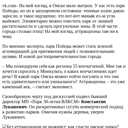
vk.com– На мой взгляд, в Омске мало экотроп. У нас есть парк
Победы, но он в запущенном состоянии: теневые аллеи давно
заросли, и такое ощущение, что вот-вот маньяк из-за угла
выбежит. Элементарно можно очистить парк от лишней
растительности и сделать прогулочные зоны. В этой части
города столько птиц! На мой взгляд, аттракционы там ни к
чему.
По мнению эксперта, парк Победы может стать зеленой
агломерацией для притяжения людей с познавательными
целями. И новой достопримечательностью города.
– Мы позицируем себя как региона 55 впечатлений. Мне так и
хочется спросить у Минкульта, о каких впечатлениях идет
речь? В какой парк Омска можно пойти погулять и что там
есть удивительного или уникального? Аттракционы – это уже
каменный век, – считает экономист.
Своеобразную черту под дискуссией подвел бывший
директор МП «Парк 30-летия ВЛКСМ»
Константин
Лукашевич
. Он раскритиковал сугубо коммерческий подход
к развитию парков. Омичам нужны деревья, уверен
Лукашевич.