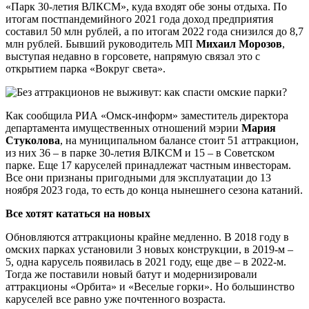
«Парк 30-летия ВЛКСМ», куда входят обе зоны отдыха. По
итогам постпандемийного 2021 года доход предприятия
составил 50 млн рублей, а по итогам 2022 года снизился до 8,7
млн рублей. Бывший руководитель МП
Михаил Морозов
,
выступая недавно в горсовете, напрямую связал это с
открытием парка «Вокруг света».
Как сообщила РИА «Омск-информ» заместитель директора
департамента имущественных отношений мэрии
Мария
Стуколова
, на муниципальном балансе стоит 51 аттракцион,
из них 36 – в парке 30-летия ВЛКСМ и 15 – в Советском
парке. Еще 17 каруселей принадлежат частным инвесторам.
Все они признаны пригодными для эксплуатации до 13
ноября 2023 года, то есть до конца нынешнего сезона катаний.
Все хотят кататься на новых
Обновляются аттракционы крайне медленно. В 2018 году в
омских парках установили 3 новых конструкции, в 2019-м –
5, одна карусель появилась в 2021 году, еще две – в 2022-м.
Тогда же поставили новый батут и модернизировали
аттракционы «Орбита» и «Веселые горки». Но большинство
каруселей все равно уже почтенного возраста.