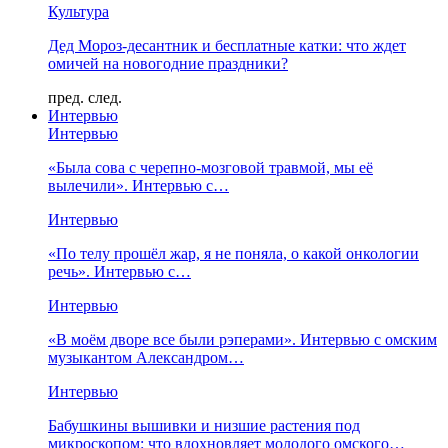
Культура
Дед Мороз-десантник и бесплатные катки: что ждет
омичей на новогодние праздники?
пред.
след.
Интервью
Интервью
«Была сова с черепно-мозговой травмой, мы её
вылечили». Интервью с…
Интервью
«По телу прошёл жар, я не поняла, о какой онкологии
речь». Интервью с…
Интервью
«В моём дворе все были рэперами». Интервью с омским
музыкантом Александром…
Интервью
Бабушкины вышивки и низшие растения под
микроскопом: что вдохновляет молодого омского…