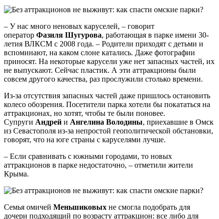
– У нас много неновых каруселей, – говорит
оператор
Фазиля Шугурова
, работающая в парке имени 30-
летия ВЛКСМ с 2008 года. – Родители приходят с детьми и
вспоминают, на каком слоне катались. Даже фотографии
приносят. На некоторые карусели уже нет запасных частей, их
не выпускают. Сейчас пластик. А эти аттракционы были
совсем другого качества, раз прослужили столько времени.
Из-за отсутствия запасных частей даже пришлось остановить
колесо обозрения. Посетители парка хотели бы покататься на
аттракционах, но хотят, чтобы те были поновее.
Супруги
Андрей
и
Ангелина Володины
, приехавшие в Омск
из Севастополя из-за непростой геополитической обстановки,
говорят, что на юге страны с каруселями лучше.
– Если сравнивать с южными городами, то новых
аттракционов в парке недостаточно, – отметили жители
Крыма.
Семья омичей
Меньшиковых
не смогла подобрать для
дочери подходящий по возрасту аттракцион: все либо для