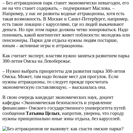
– Без аттракционов парк станет экономически невыгоден, его
не на что станет содержать, – подчеркивает Маслова. –
Например, у нас не развиты водные аттракционы, хотя есть
такая возможность. В Москве и Санкт-Петербурге, например,
есть такие локации с каруселями, где из людей выкачивают
деньги. Но при этом парки должны четко зонироваться. Надо
понимать, какой контингент живет поблизости: молодежь или
пенсионеры. Парки для отдыха нужны людям постарше,
юным – активные игры и аттракционы.
Как считает эксперт, властям нужно заняться развитием парка
300-летия Омска на Левобережье.
– Нужно выбрать приоритеты для развития парка 300-летия
Омска. Может, там надо больше мест для прогулок. Если
нужны аттракционы, то следует прежде просчитать
экономическую составляющую, – высказалась она.
В свою очередь кандидат экономических наук, доцент
кафедры «Экономическая безопасность и управление
финансами» Омского государственного университета путей
сообщения
Татьяна Целых
, напротив, уверена, что городу
нужны принципиально иные зоны отдыха, без каруселей.