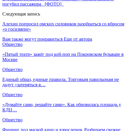
погубил пассажира [ФОТО]
Следующая запись
Алехин попросил омских силовиков разобраться со вбросом
«о госизмене»
Вам также могут понравиться
Еще от автора
Общество
«Пятый театр» зажёг под кей-поп на Покровском бульваре в
Москве
Общество
Единый образ, единые правила. Торговым павильонам не
дадут «затеряться в…
Общество
«Думайте сами, решайте сами». Как обновилась площадь у
КДЦ…
Общество
Фишинг под маской кино и взросления. Разбираем свежие