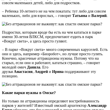
совсем маленьких детей, либо для подростков.
– Ребенка 10-летнего не на чем покатать: тут либо для совсем
маленьких, либо для взрослых, – говорят
Татьяна
и
Валерий
.
Подростки, которым вроде бы есть на чем кататься в парке
имени 30-летия ВЛКСМ, предпочитают ездить в парк
«Вокруг света», а здесь просто гуляют.
– В парке «Вокруг света» много современных каруселей. Есть
они и здесь, например «Биоробот», но лучше просто гулять.
Конечно, красочные аттракционы нужны. Потому что на
старых, если они и работают, кататься страшно, – говорит
молодой омич
Данила
. Его
друзья
Анастасия
,
Андрей
и
Ирина
поддерживают эту
позицию.
Какие парки нужны в Омске?
Но только ли аттракционы определяют востребованность
парков у жителей? Известный омский архитектор
Александр
Бегун
убежден, что без каруселей в зонах массового отдыха