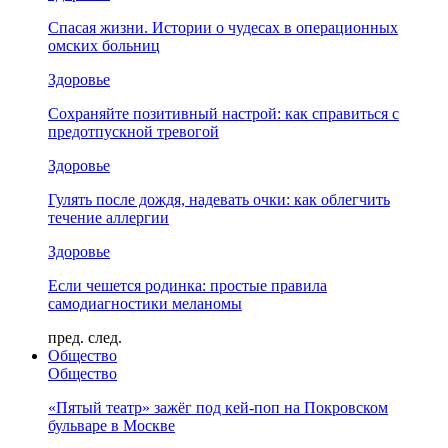
Спасая жизни. Истории о чудесах в операционных
омских больниц
Здоровье
Сохраняйте позитивный настрой: как справиться с
предотпускной тревогой
Здоровье
Гулять после дождя, надевать очки: как облегчить
течение аллергии
Здоровье
Если чешется родинка: простые правила
самодиагностики меланомы
пред.
след.
Общество
Общество
«Пятый театр» зажёг под кей-поп на Покровском
бульваре в Москве