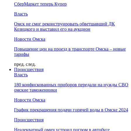
СберМаркет теперь Купер
Власть
Омск не смог реконструировать обветшавший ДК
Козицкого и выставил его на аукцион
Новости Омска
Повышение цен на проезд в транспорте Омска – новые
тарифы
пред.
след.
Происшествия
Власть
180 конфискованных приборов передали на нужды СВО
омские таможенники
Новости Омска
График прекращения подачи горячей воды в Омске 2024
Происшествия
Неадекватный омич устроил погром в автобусе