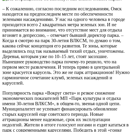
– К сожалению, согласно последним исследованиям, Омск
находится на предпоследнем месте по обеспеченности
зелеными насаждениями. У нас на одного человека в городе
приходится всего 2 квадратных метра зеленых зон. И не
принимается во внимание, что отсутствие мест для отдыха
вгоняет в депрессию, – отмечает бывший директор парка. –
Когда я смотрю на парк 30-летия ВЛКСМ, то думаю о том,
какова сейчас концепция его развития. Те зоны, которые
выделялись под так называемый тихий отдых, уничтожены.
Деревья, которым уже по 10–15 лет, стоят засохшие.
Нынешнее руководство парка почему-то решило, что на
первом месте развлечения. И теперь прямо в центральной
зоне красуется карусель. Это же не парк аттракционов! Нужно
гармоничное сочетание клумб, зеленых насаждений и
каруселей.
Популярность парка «Вокруг света» и резкое снижение
экономических показателей МП «Парк культуры и отдыха
имени 30-летия ВЛКСМ», в общем-то, звенья одной цепи.
Муниципалитет не успевает финансировать обновление
старых каруселей еще советского периода. Новые
аттракционы менее надежные, срок их эксплуатации
недолгий. Жители в итоге голосуют ногами и ездят кататься в
парк с современными каруселями. Победить в этой «гонке