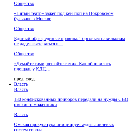
Общество
«Пятый театр» зажёг под кей-поп на Покровском
бульваре в Москве
Общество
Единый образ, единые правила. Торговым павильонам
не дадут «затеряться в…
Общество
«Думайте сами, решайте сами». Как обновилась
площадь у КДЦ…
пред.
след.
Власть
Власть
180 конфискованных приборов передали на нужды СВО
омские таможенники
Власть
Омская прокуратура инициирует аудит ливневых
систем города