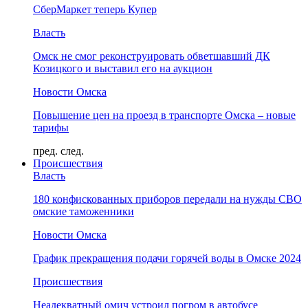
СберМаркет теперь Купер
Власть
Омск не смог реконструировать обветшавший ДК
Козицкого и выставил его на аукцион
Новости Омска
Повышение цен на проезд в транспорте Омска – новые
тарифы
пред.
след.
Происшествия
Власть
180 конфискованных приборов передали на нужды СВО
омские таможенники
Новости Омска
График прекращения подачи горячей воды в Омске 2024
Происшествия
Неадекватный омич устроил погром в автобусе