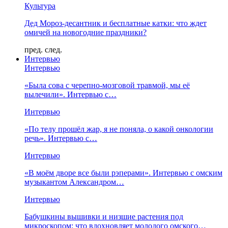
Культура
Дед Мороз-десантник и бесплатные катки: что ждет
омичей на новогодние праздники?
пред.
след.
Интервью
Интервью
«Была сова с черепно-мозговой травмой, мы её
вылечили». Интервью с…
Интервью
«По телу прошёл жар, я не поняла, о какой онкологии
речь». Интервью с…
Интервью
«В моём дворе все были рэперами». Интервью с омским
музыкантом Александром…
Интервью
Бабушкины вышивки и низшие растения под
микроскопом: что вдохновляет молодого омского…