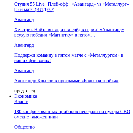
Студия 55 Live | Плей-офф | «Авангард» vs «Металлург»
| 5-й матч (ВИДЕО)
Авангард
Хет-трик Найта выводит вперёд в серии! «Авангард»
всухую победил «Магнитку» в пятом…
Авангард
Поддержи команду в пятом матче с «Металлургом» в
наших фан-зонах!
Авангард
Александр Крылов в программе «Большая тройка»
пред.
след.
Экономика
Власть
180 конфискованных приборов передали на нужды СВО
омские таможенники
Общество