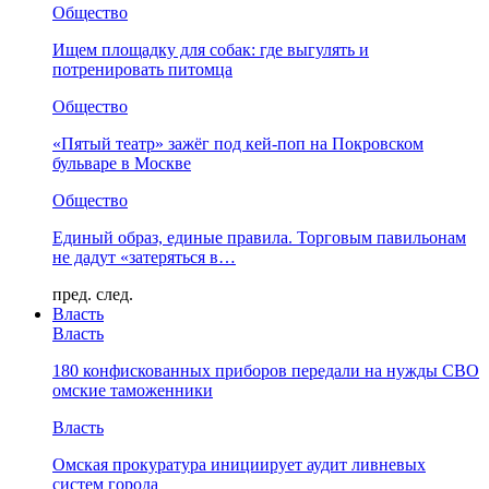
Общество
Ищем площадку для собак: где выгулять и
потренировать питомца
Общество
«Пятый театр» зажёг под кей-поп на Покровском
бульваре в Москве
Общество
Единый образ, единые правила. Торговым павильонам
не дадут «затеряться в…
пред.
след.
Власть
Власть
180 конфискованных приборов передали на нужды СВО
омские таможенники
Власть
Омская прокуратура инициирует аудит ливневых
систем города