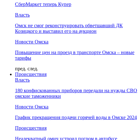
СберМаркет теперь Купер
Власть
Омск не смог реконструировать обветшавший ДК
Козицкого и выставил его на аукцион
Новости Омска
Повышение цен на проезд в транспорте Омска – новые
тарифы
пред.
след.
Происшествия
Власть
180 конфискованных приборов передали на нужды СВО
омские таможенники
Новости Омска
График прекращения подачи горячей воды в Омске 2024
Происшествия
Неадекватный омич устроил погром в автобусе