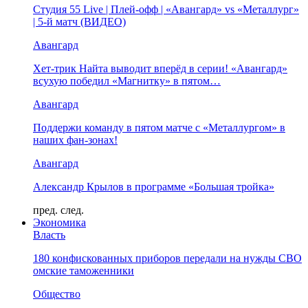
Студия 55 Live | Плей-офф | «Авангард» vs «Металлург»
| 5-й матч (ВИДЕО)
Авангард
Хет-трик Найта выводит вперёд в серии! «Авангард»
всухую победил «Магнитку» в пятом…
Авангард
Поддержи команду в пятом матче с «Металлургом» в
наших фан-зонах!
Авангард
Александр Крылов в программе «Большая тройка»
пред.
след.
Экономика
Власть
180 конфискованных приборов передали на нужды СВО
омские таможенники
Общество