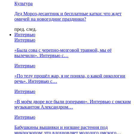
Культура
Дед Мороз-десантник и бесплатные катки: что ждет
омичей на новогодние праздники?
пред.
след.
Интервью
Интервью
«Была сова с черепно-мозговой травмой, мы её
вылечили». Интервью с…
Интервью
«По телу прошёл жар, я не поняла, о какой онкологии
речь». Интервью с…
Интервью
«В моём дворе все были рэперами». Интервью с омским
музыкантом Александром…
Интервью
Бабушкины вышивки и низшие растения под
микроскопом: что вдохновляет молодого омского…