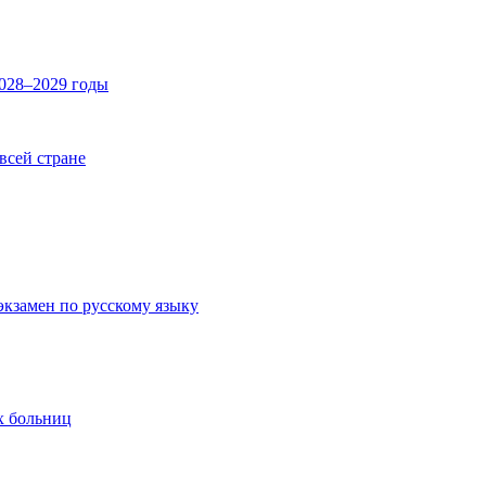
2028–2029 годы
 всей стране
экзамен по русскому языку
х больниц