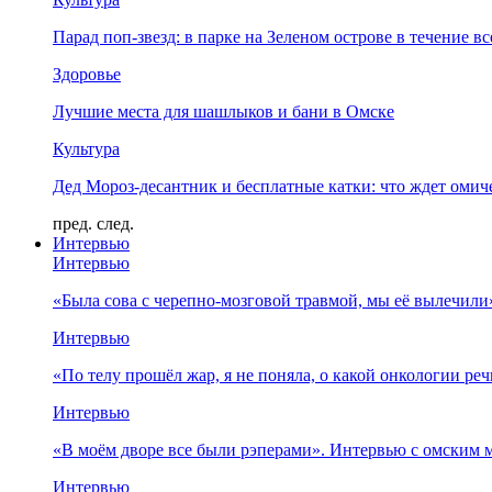
Парад поп-звезд: в парке на Зеленом острове в течение в
Здоровье
Лучшие места для шашлыков и бани в Омске
Культура
Дед Мороз-десантник и бесплатные катки: что ждет омич
пред.
след.
Интервью
Интервью
«Была сова с черепно-мозговой травмой, мы её вылечил
Интервью
«По телу прошёл жар, я не поняла, о какой онкологии ре
Интервью
«В моём дворе все были рэперами». Интервью с омски
Интервью