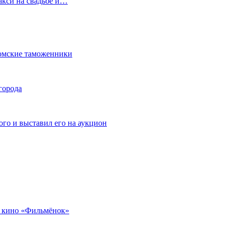
акси на свадьбе и…
омские таможенники
города
го и выставил его на аукцион
 кино «Фильмёнок»