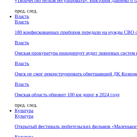
«Творчество нельзя регулировать». Виктория Дайнеко о т
пред.
след.
Власть
Власть
180 конфискованных приборов передали на нужды СВО 
Власть
Омская прокуратура инициирует аудит ливневых систем 
Власть
Омск не смог реконструировать обветшавший ДК Козицко
Власть
Омская область обновит 100 км дорог в 2024 году
пред.
след.
Культура
Культура
Открытый фестиваль любительских фильмов «Маленькое
Культура