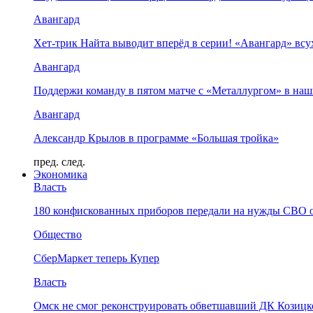
Авангард
Хет-трик Найта выводит вперёд в серии! «Авангард» в
Авангард
Поддержи команду в пятом матче с «Металлургом» в наш
Авангард
Александр Крылов в программе «Большая тройка»
пред.
след.
Экономика
Власть
180 конфискованных приборов передали на нужды СВО 
Общество
СберМаркет теперь Купер
Власть
Омск не смог реконструировать обветшавший ДК Козицко