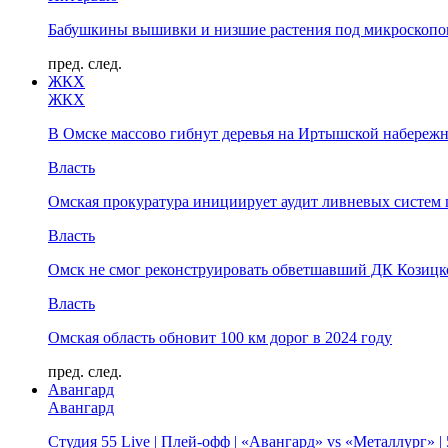
Бабушкины вышивки и низшие растения под микроскопом
пред.
след.
ЖКХ
ЖКХ
В Омске массово гибнут деревья на Иртышской набереж
Власть
Омская прокуратура инициирует аудит ливневых систем 
Власть
Омск не смог реконструировать обветшавший ДК Козицко
Власть
Омская область обновит 100 км дорог в 2024 году
пред.
след.
Авангард
Авангард
Студия 55 Live | Плей-офф | «Авангард» vs «Металлург» 