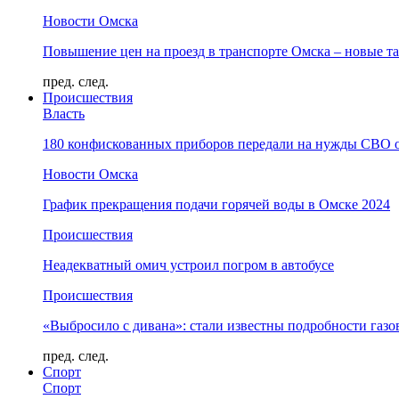
Новости Омска
Повышение цен на проезд в транспорте Омска – новые т
пред.
след.
Происшествия
Власть
180 конфискованных приборов передали на нужды СВО 
Новости Омска
График прекращения подачи горячей воды в Омске 2024
Происшествия
Неадекватный омич устроил погром в автобусе
Происшествия
«Выбросило с дивана»: стали известны подробности газо
пред.
след.
Спорт
Спорт