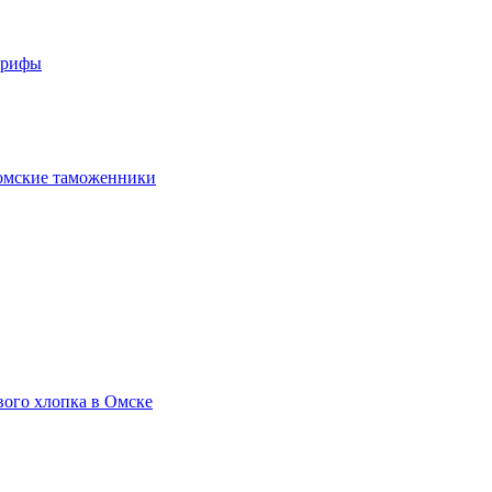
арифы
омские таможенники
вого хлопка в Омске