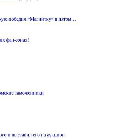
сухую победил «Магнитку» в пятом…
их фан-зонах!
омские таможенники
го и выставил его на аукцион