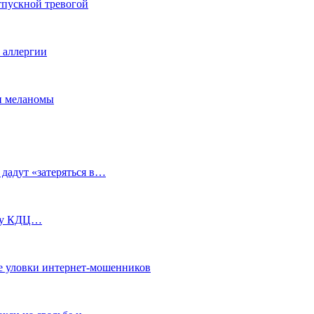
тпускной тревогой
е аллергии
ки меланомы
 дадут «затеряться в…
ь у КДЦ…
е уловки интернет-мошенников