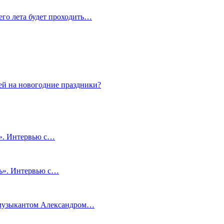
сего лета будет проходить…
ей на новогодние праздники?
и». Интервью с…
чь». Интервью с…
м музыкантом Александром…