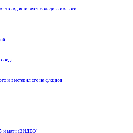
: что вдохновляет молодого омского…
ной
города
го и выставил его на аукцион
| 5-й матч (ВИДЕО)