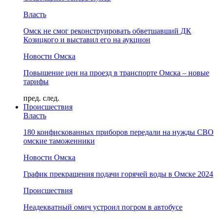
Власть
Омск не смог реконструировать обветшавший ДК
Козицкого и выставил его на аукцион
Новости Омска
Повышение цен на проезд в транспорте Омска – новые
тарифы
пред.
след.
Происшествия
Власть
180 конфискованных приборов передали на нужды СВО
омские таможенники
Новости Омска
График прекращения подачи горячей воды в Омске 2024
Происшествия
Неадекватный омич устроил погром в автобусе