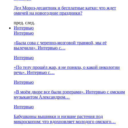
Дед Мороз-десантник и бесплатные катки: что ждет
омичей на новогодние праздники?
пред.
след.
Интервью
Интервью
«Была сова с черепно-мозговой травмой, мы её
вылечили». Интервью с…
Интервью
«По телу прошёл жар, я не поняла, о какой онкологии
речь». Интервью с…
Интервью
«В моём дворе все были рэперами». Интервью с омским
музыкантом Александром…
Интервью
Бабушкины вышивки и низшие растения под
микроскопом: что вдохновляет молодого омского…