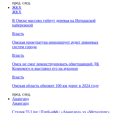
пред.
след.
ЖКХ
ЖКХ
В Омске массово гибнут деревья на Иртышской
набережной
Власть
Омская прокуратура инициирует аудит ливневых
систем города
Власть
Омск не смог реконструировать обветшавший ДК
Козицкого и выставил его на аукцион
Власть
Омская область обновит 100 км дорог в 2024 году
пред.
след.
Авангард
Авангард
Студия 55 Live | Плей-офф | «Авангард» vs «Металлург»