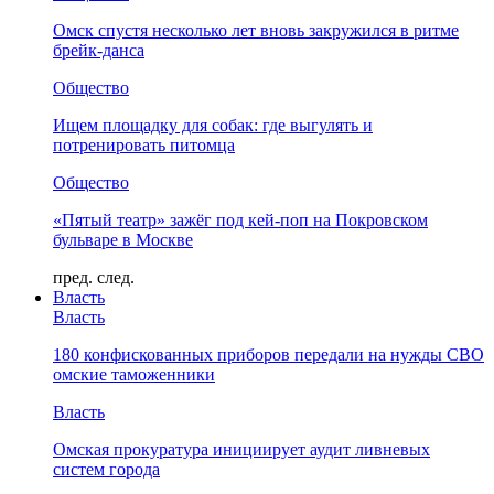
Омск спустя несколько лет вновь закружился в ритме
брейк-данса
Общество
Ищем площадку для собак: где выгулять и
потренировать питомца
Общество
«Пятый театр» зажёг под кей-поп на Покровском
бульваре в Москве
пред.
след.
Власть
Власть
180 конфискованных приборов передали на нужды СВО
омские таможенники
Власть
Омская прокуратура инициирует аудит ливневых
систем города