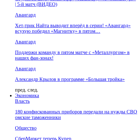
| 5-й матч (ВИДЕО)
Авангард
Хет-трик Найта выводит вперёд в серии! «Авангард»
всухую победил «Магнитку» в пятом…
Авангард
Поддержи команду в пятом матче с «Металлургом» в
наших фан-зонах!
Авангард
Александр Крылов в программе «Большая тройка»
пред.
след.
Экономика
Власть
180 конфискованных приборов передали на нужды СВО
омские таможенники
Общество
СберМаркет теперь Купер