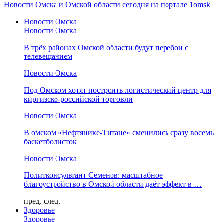
Новости Омска и Омской области сегодня на портале 1omsk
Новости Омска
Новости Омска
В трёх районах Омской области будут перебои с
телевещанием
Новости Омска
Под Омском хотят построить логистический центр для
киргизско-российской торговли
Новости Омска
В омском «Нефтянике-Титане» сменились сразу восемь
баскетболисток
Новости Омска
Политконсультант Семенов: масштабное
благоустройство в Омской области даёт эффект в …
пред.
след.
Здоровье
Здоровье