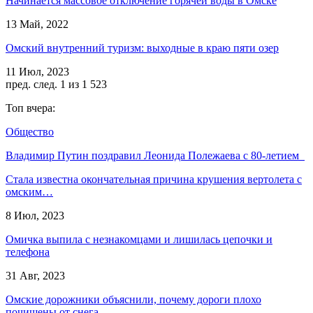
Начинается массовое отключение горячей воды в Омске
13 Май, 2022
Омский внутренний туризм: выходные в краю пяти озер
11 Июл, 2023
пред.
след.
1 из 1 523
Топ вчера:
Общество
Владимир Путин поздравил Леонида Полежаева с 80-летием
Стала известна окончательная причина крушения вертолета с
омским…
8 Июл, 2023
Омичка выпила с незнакомцами и лишилась цепочки и
телефона
31 Авг, 2023
Омские дорожники объяснили, почему дороги плохо
почищены от снега