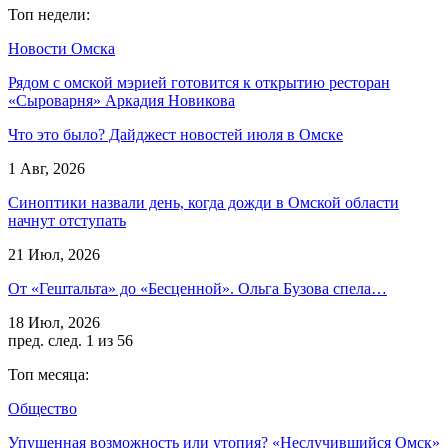
Топ недели:
Новости Омска
Рядом с омской мэрией готовится к открытию ресторан
«Сыроварня» Аркадия Новикова
Что это было? Дайджест новостей июля в Омске
1 Авг, 2026
Синоптики назвали день, когда дожди в Омской области
начнут отступать
21 Июл, 2026
От «Гештальта» до «Бесценной». Ольга Бузова спела…
18 Июл, 2026
пред.
след.
1 из 56
Топ месяца:
Общество
Упущенная возможность или утопия? «Неслучившийся Омск»