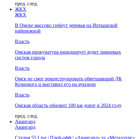
пред.
след.
ЖКХ
ЖКХ
В Омске массово гибнут деревья на Иртышской
набережной
Власть
Омская прокуратура инициирует аудит ливневых
систем города
Власть
Омск не смог реконструировать обветшавший ДК
Козицкого и выставил его на аукцион
Власть
Омская область обновит 100 км дорог в 2024 году
пред.
след.
Авангард
Авангард
Студия 55 Live | Плей-офф | «Авангард» vs «Металлург»