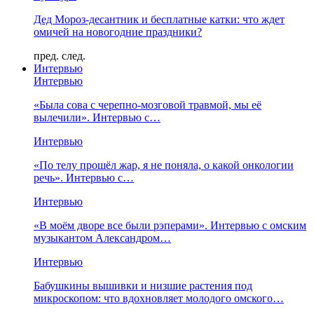
Дед Мороз-десантник и бесплатные катки: что ждет
омичей на новогодние праздники?
пред.
след.
Интервью
Интервью
«Была сова с черепно-мозговой травмой, мы её
вылечили». Интервью с…
Интервью
«По телу прошёл жар, я не поняла, о какой онкологии
речь». Интервью с…
Интервью
«В моём дворе все были рэперами». Интервью с омским
музыкантом Александром…
Интервью
Бабушкины вышивки и низшие растения под
микроскопом: что вдохновляет молодого омского…