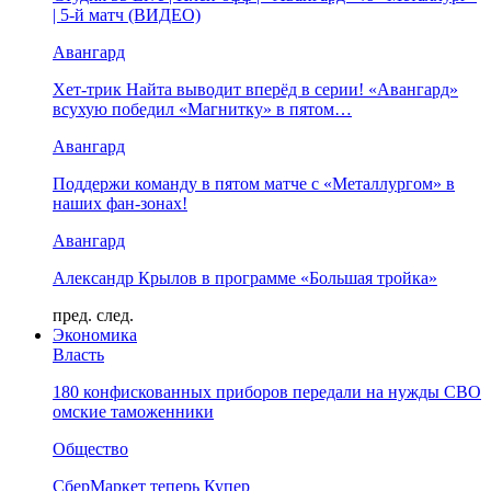
| 5-й матч (ВИДЕО)
Авангард
Хет-трик Найта выводит вперёд в серии! «Авангард»
всухую победил «Магнитку» в пятом…
Авангард
Поддержи команду в пятом матче с «Металлургом» в
наших фан-зонах!
Авангард
Александр Крылов в программе «Большая тройка»
пред.
след.
Экономика
Власть
180 конфискованных приборов передали на нужды СВО
омские таможенники
Общество
СберМаркет теперь Купер