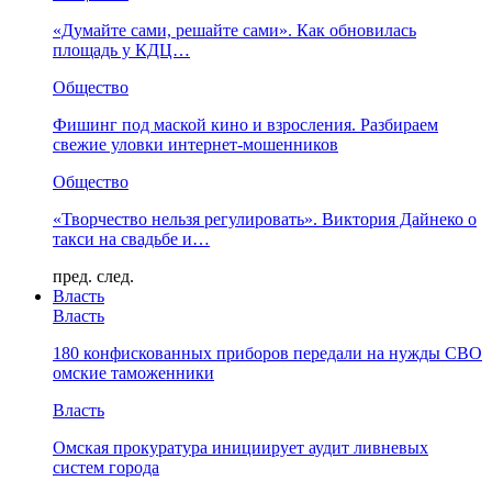
«Думайте сами, решайте сами». Как обновилась
площадь у КДЦ…
Общество
Фишинг под маской кино и взросления. Разбираем
свежие уловки интернет-мошенников
Общество
«Творчество нельзя регулировать». Виктория Дайнеко о
такси на свадьбе и…
пред.
след.
Власть
Власть
180 конфискованных приборов передали на нужды СВО
омские таможенники
Власть
Омская прокуратура инициирует аудит ливневых
систем города