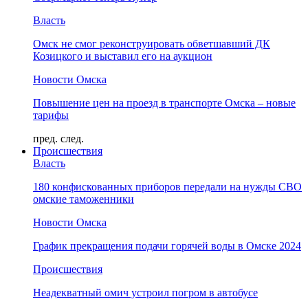
Власть
Омск не смог реконструировать обветшавший ДК
Козицкого и выставил его на аукцион
Новости Омска
Повышение цен на проезд в транспорте Омска – новые
тарифы
пред.
след.
Происшествия
Власть
180 конфискованных приборов передали на нужды СВО
омские таможенники
Новости Омска
График прекращения подачи горячей воды в Омске 2024
Происшествия
Неадекватный омич устроил погром в автобусе