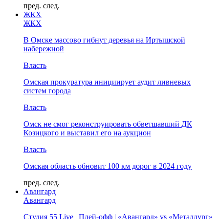
пред.
след.
ЖКХ
ЖКХ
В Омске массово гибнут деревья на Иртышской
набережной
Власть
Омская прокуратура инициирует аудит ливневых
систем города
Власть
Омск не смог реконструировать обветшавший ДК
Козицкого и выставил его на аукцион
Власть
Омская область обновит 100 км дорог в 2024 году
пред.
след.
Авангард
Авангард
Студия 55 Live | Плей-офф | «Авангард» vs «Металлург»