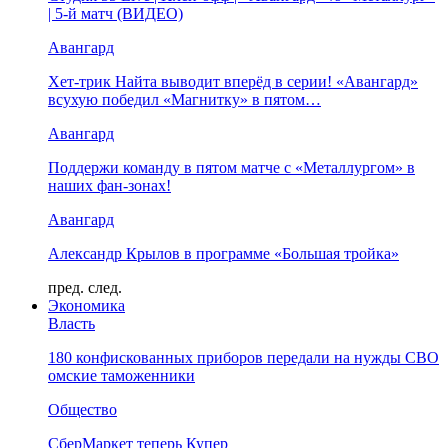
| 5-й матч (ВИДЕО)
Авангард
Хет-трик Найта выводит вперёд в серии! «Авангард»
всухую победил «Магнитку» в пятом…
Авангард
Поддержи команду в пятом матче с «Металлургом» в
наших фан-зонах!
Авангард
Александр Крылов в программе «Большая тройка»
пред.
след.
Экономика
Власть
180 конфискованных приборов передали на нужды СВО
омские таможенники
Общество
СберМаркет теперь Купер