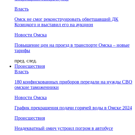
Власть
Омск не смог реконструировать обветшавший ДК
Козицкого и выставил его на аукцион
Новости Омска
Повышение цен на проезд в транспорте Омска – новые
тарифы
пред.
след.
Происшествия
Власть
180 конфискованных приборов передали на нужды СВО
омские таможенники
Новости Омска
График прекращения подачи горячей воды в Омске 2024
Происшествия
Неадекватный омич устроил погром в автобусе