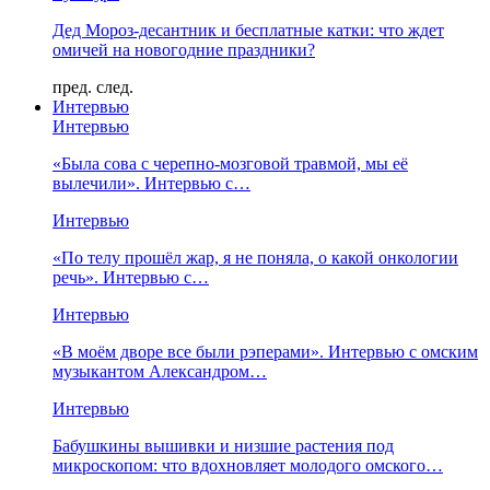
Дед Мороз-десантник и бесплатные катки: что ждет
омичей на новогодние праздники?
пред.
след.
Интервью
Интервью
«Была сова с черепно-мозговой травмой, мы её
вылечили». Интервью с…
Интервью
«По телу прошёл жар, я не поняла, о какой онкологии
речь». Интервью с…
Интервью
«В моём дворе все были рэперами». Интервью с омским
музыкантом Александром…
Интервью
Бабушкины вышивки и низшие растения под
микроскопом: что вдохновляет молодого омского…