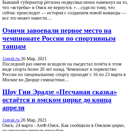
Бывший губернатор региона недвусмысленно намекнул на то,
что «ястребы» в Омск не вернутся. »…судя по тому, что
сейчас происходит — история с созданием новой команды —
все это может навести…
Омичи завоевали первое место на
чемпионате России по спортивным
танцам
1omsk.ru
26 Мар, 2021
Последний раз омичи всходили на пьедестал почёта в этом
виде спорта более 20 лет назад. Чемпионат и первенство
России по танцевальному спорту проходят с 16 по 23 марта в
Москве во Дворце гимнастики…
Шоу Гии Эрадзе «Песчаная сказка»
остаётся в омском цирке до конца
апреля
1omsk.ru
26 Мар, 2021
Омск, 24 марта - АиФ-Омск. Как сообщили в Омском цирке,
по многочисленным просьбам…