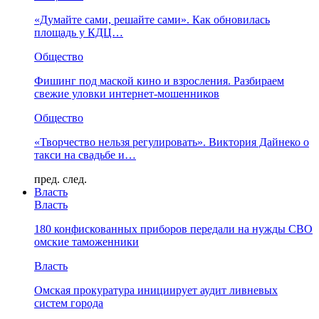
«Думайте сами, решайте сами». Как обновилась
площадь у КДЦ…
Общество
Фишинг под маской кино и взросления. Разбираем
свежие уловки интернет-мошенников
Общество
«Творчество нельзя регулировать». Виктория Дайнеко о
такси на свадьбе и…
пред.
след.
Власть
Власть
180 конфискованных приборов передали на нужды СВО
омские таможенники
Власть
Омская прокуратура инициирует аудит ливневых
систем города