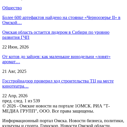
Общество
Более 600 артефактов найдено на стоянке «Черноозерье II» в
Омской…
Омская область остается лидером в Сибири по уровню
развития ГЧП
22 Июн, 2026
От котов до зайцев: как маленькие винодельни «ловят»
аромат…
21 Авг, 2025
Госстройнадзор проверил ход строительства ТЦ на месте
кинотеатра…
22 Апр, 2026
пред.
след.
1 из 539
© 2026 - Омские новости на портале 1ОМСК. РИА "Т-
МЕДИА ГРУПП", ООО. Все права защищены.
Информационный портал Омска. Новости бизнеса, политики,
культуры и спорта. Гороскоп. Новости Омской области.