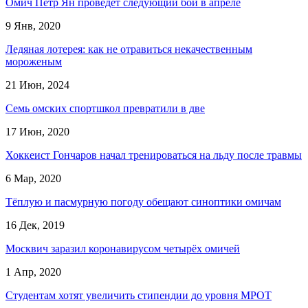
Омич Пётр Ян проведёт следующий бой в апреле
9 Янв, 2020
Ледяная лотерея: как не отравиться некачественным
мороженым
21 Июн, 2024
Семь омских спортшкол превратили в две
17 Июн, 2020
Хоккеист Гончаров начал тренироваться на льду после травмы
6 Мар, 2020
Тёплую и пасмурную погоду обещают синоптики омичам
16 Дек, 2019
Москвич заразил коронавирусом четырёх омичей
1 Апр, 2020
Студентам хотят увеличить стипендии до уровня МРОТ