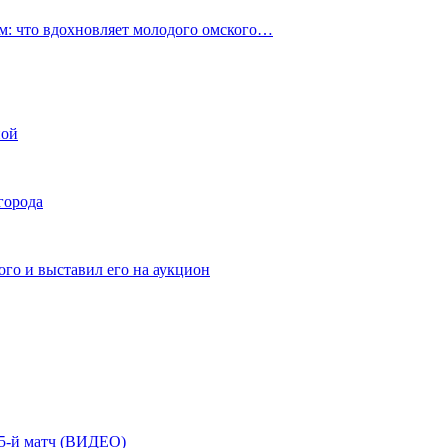
: что вдохновляет молодого омского…
ной
города
го и выставил его на аукцион
| 5-й матч (ВИДЕО)