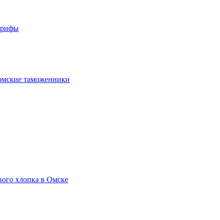
арифы
омские таможенники
вого хлопка в Омске