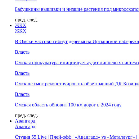
Бабушкины вышивки и низшие растения под микроскопом
пред.
след.
ЖКХ
ЖКХ
В Омске массово гибнут деревья на Иртышской набереж
Власть
Омская прокуратура инициирует аудит ливневых систем 
Власть
Омск не смог реконструировать обветшавший ДК Козицко
Власть
Омская область обновит 100 км дорог в 2024 году
пред.
след.
Авангард
Авангард
Студия 55 Live | Плей-офф | «Авангард» vs «Металлург» 