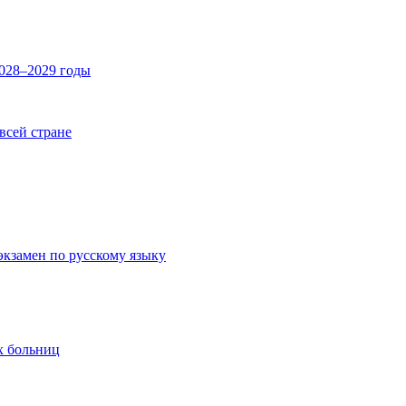
2028–2029 годы
 всей стране
экзамен по русскому языку
х больниц