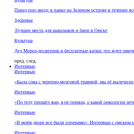
Парад поп-звезд: в парке на Зеленом острове в течение в
Здоровье
Лучшие места для шашлыков и бани в Омске
Культура
Дед Мороз-десантник и бесплатные катки: что ждет омич
пред.
след.
Интервью
Интервью
«Была сова с черепно-мозговой травмой, мы её вылечил
Интервью
«По телу прошёл жар, я не поняла, о какой онкологии ре
Интервью
«В моём дворе все были рэперами». Интервью с омски
Интервью