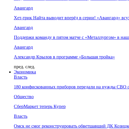
Авангард
Хет-трик Найта выводит вперёд в серии! «Авангард» в
Авангард
Поддержи команду в пятом матче с «Металлургом» в наш
Авангард
Александр Крылов в программе «Большая тройка»
пред.
след.
Экономика
Власть
180 конфискованных приборов передали на нужды СВО 
Общество
СберМаркет теперь Купер
Власть
Омск не смог реконструировать обветшавший ДК Козицко