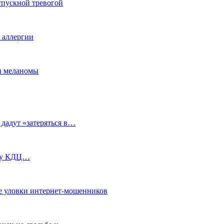
тпускной тревогой
е аллергии
ки меланомы
 дадут «затеряться в…
ь у КДЦ…
е уловки интернет-мошенников