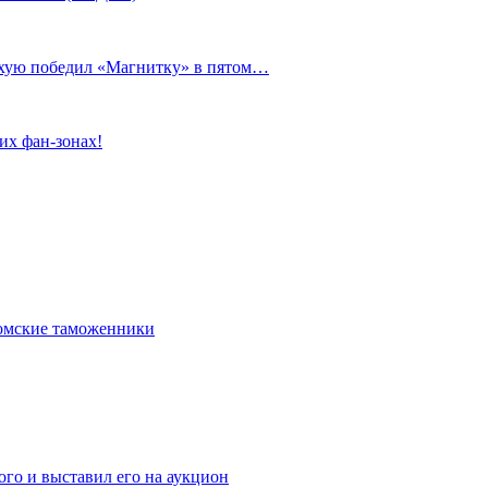
сухую победил «Магнитку» в пятом…
их фан-зонах!
омские таможенники
го и выставил его на аукцион