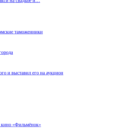
акси на свадьбе и…
омские таможенники
города
го и выставил его на аукцион
 кино «Фильмёнок»