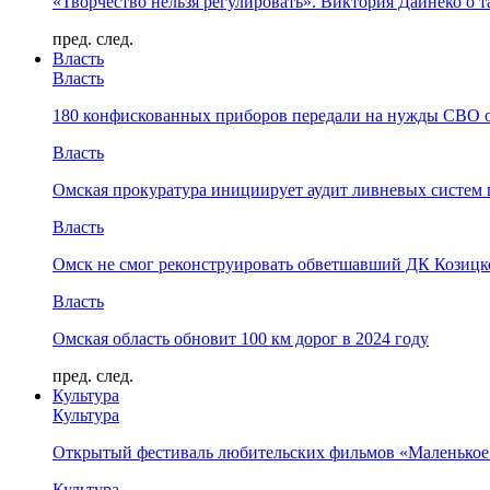
«Творчество нельзя регулировать». Виктория Дайнеко о т
пред.
след.
Власть
Власть
180 конфискованных приборов передали на нужды СВО 
Власть
Омская прокуратура инициирует аудит ливневых систем 
Власть
Омск не смог реконструировать обветшавший ДК Козицко
Власть
Омская область обновит 100 км дорог в 2024 году
пред.
след.
Культура
Культура
Открытый фестиваль любительских фильмов «Маленькое
Культура