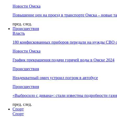
Новости Омска
Повышение цен на проезд в транспорте Омска – новые т
пред.
след.
Происшествия
Власть
180 конфискованных приборов передали на нужды СВО 
Новости Омска
График прекращения подачи горячей воды в Омске 2024
Происшествия
Неадекватный омич устроил погром в автобусе
Происшествия
«Выбросило с дивана»: стали известны подробности газо
пред.
след.
Спорт
Спорт