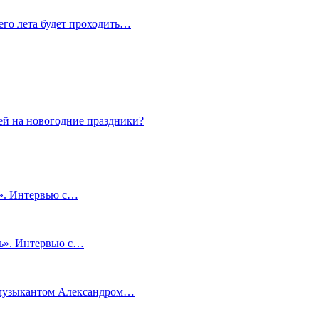
сего лета будет проходить…
ей на новогодние праздники?
и». Интервью с…
чь». Интервью с…
м музыкантом Александром…