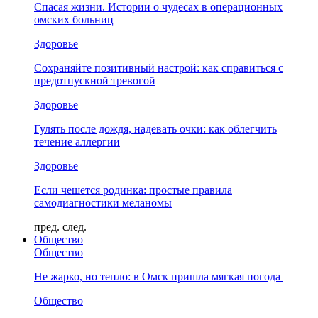
Спасая жизни. Истории о чудесах в операционных
омских больниц
Здоровье
Сохраняйте позитивный настрой: как справиться с
предотпускной тревогой
Здоровье
Гулять после дождя, надевать очки: как облегчить
течение аллергии
Здоровье
Если чешется родинка: простые правила
самодиагностики меланомы
пред.
след.
Общество
Общество
Не жарко, но тепло: в Омск пришла мягкая погода
Общество