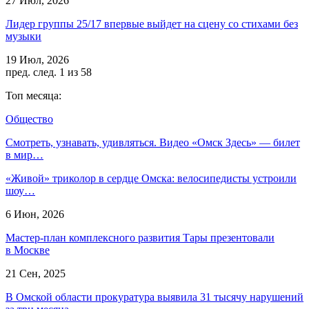
27 Июл, 2026
Лидер группы 25/17 впервые выйдет на сцену со стихами без
музыки
19 Июл, 2026
пред.
след.
1 из 58
Топ месяца:
Общество
Смотреть, узнавать, удивляться. Видео «Омск Здесь» — билет
в мир…
«Живой» триколор в сердце Омска: велосипедисты устроили
шоу…
6 Июн, 2026
Мастер-план комплексного развития Тары презентовали
в Москве
21 Сен, 2025
В Омской области прокуратура выявила 31 тысячу нарушений