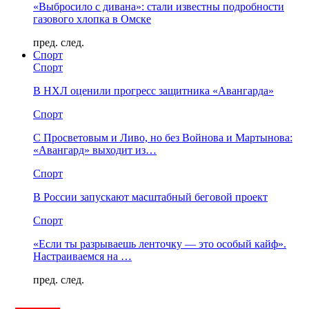
«Выбросило с дивана»: стали известны подробности
газового хлопка в Омске
пред.
след.
Спорт
Спорт
В НХЛ оценили прогресс защитника «Авангарда»
Спорт
С Просветовым и Ливо, но без Войнова и Мартынова:
«Авангард» выходит из…
Спорт
В России запускают масштабный беговой проект
Спорт
«Если ты разрываешь ленточку — это особый кайф».
Настраиваемся на …
пред.
след.