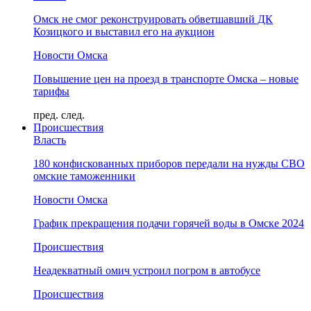
Омск не смог реконструировать обветшавший ДК
Козицкого и выставил его на аукцион
Новости Омска
Повышение цен на проезд в транспорте Омска – новые
тарифы
пред.
след.
Происшествия
Власть
180 конфискованных приборов передали на нужды СВО
омские таможенники
Новости Омска
График прекращения подачи горячей воды в Омске 2024
Происшествия
Неадекватный омич устроил погром в автобусе
Происшествия