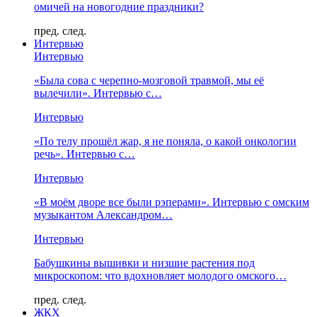
омичей на новогодние праздники?
пред.
след.
Интервью
Интервью
«Была сова с черепно-мозговой травмой, мы её
вылечили». Интервью с…
Интервью
«По телу прошёл жар, я не поняла, о какой онкологии
речь». Интервью с…
Интервью
«В моём дворе все были рэперами». Интервью с омским
музыкантом Александром…
Интервью
Бабушкины вышивки и низшие растения под
микроскопом: что вдохновляет молодого омского…
пред.
след.
ЖКХ