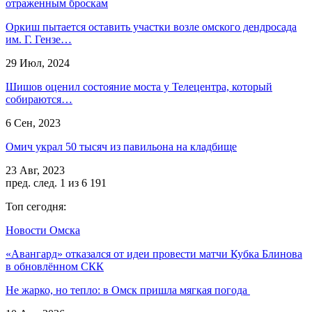
отраженным броскам
Оркиш пытается оставить участки возле омского дендросада
им. Г. Гензе…
29 Июл, 2024
Шишов оценил состояние моста у Телецентра, который
собираются…
6 Сен, 2023
Омич украл 50 тысяч из павильона на кладбище
23 Авг, 2023
пред.
след.
1 из 6 191
Топ сегодня:
Новости Омска
«Авангард» отказался от идеи провести матчи Кубка Блинова
в обновлённом СКК
Не жарко, но тепло: в Омск пришла мягкая погода