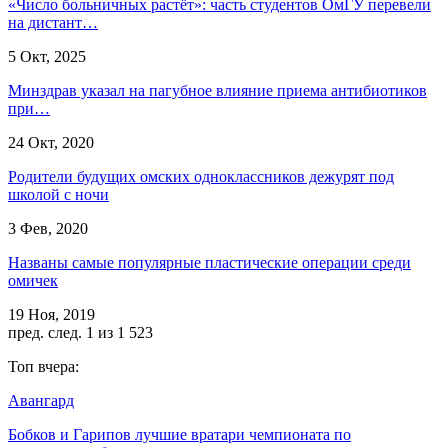
«Число больничных растёт»: часть студентов ОмГУ перевели
на дистант…
5 Окт, 2025
Минздрав указал на пагубное влияние приема антибиотиков
при…
24 Окт, 2020
Родители будущих омских одноклассников дежурят под
школой с ночи
3 Фев, 2020
Названы самые популярные пластические операции среди
омичек
19 Ноя, 2019
пред.
след.
1 из 1 523
Топ вчера:
Авангард
Бобков и Гарипов лучшие вратари чемпионата по