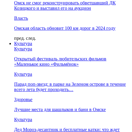
Омск не смог реконструировать обветшавший ДК
Козицкого и выставил его на аукцион
Власть
Омская область обновит 100 км дорог в 2024 году
пред.
след.
Культура
Культура
Открытый фестиваль любительских фильмов
«Маленькое кино «Фильмёнок»
Культура
Парад поп-звезд: в парке на Зеленом острове в течение
всего лета будет проходить…
Здоровье
Лучшие места для шашлыков и бани в Омске
Культура
Дед Мороз-десантник и бесплатные катки: что ждет