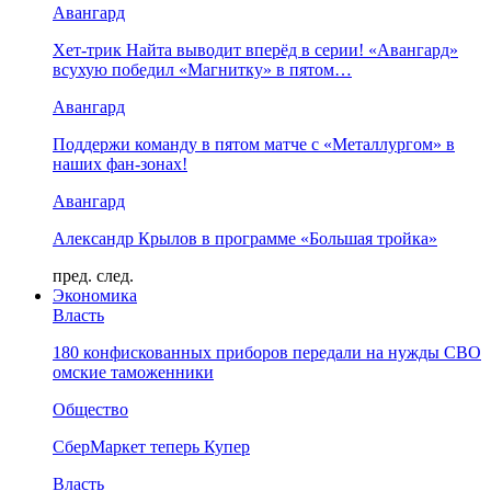
Авангард
Хет-трик Найта выводит вперёд в серии! «Авангард»
всухую победил «Магнитку» в пятом…
Авангард
Поддержи команду в пятом матче с «Металлургом» в
наших фан-зонах!
Авангард
Александр Крылов в программе «Большая тройка»
пред.
след.
Экономика
Власть
180 конфискованных приборов передали на нужды СВО
омские таможенники
Общество
СберМаркет теперь Купер
Власть