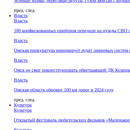
Зелёные холмы, береговые редуты, сухой фонтан с водн
пред.
след.
Власть
Власть
180 конфискованных приборов передали на нужды СВО 
Власть
Омская прокуратура инициирует аудит ливневых систем 
Власть
Омск не смог реконструировать обветшавший ДК Козицко
Власть
Омская область обновит 100 км дорог в 2024 году
пред.
след.
Культура
Культура
Открытый фестиваль любительских фильмов «Маленькое
Культура