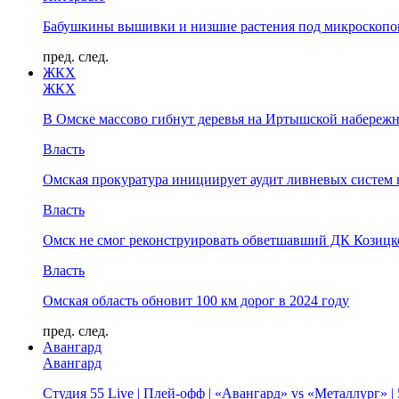
Бабушкины вышивки и низшие растения под микроскопом
пред.
след.
ЖКХ
ЖКХ
В Омске массово гибнут деревья на Иртышской набереж
Власть
Омская прокуратура инициирует аудит ливневых систем 
Власть
Омск не смог реконструировать обветшавший ДК Козицко
Власть
Омская область обновит 100 км дорог в 2024 году
пред.
след.
Авангард
Авангард
Студия 55 Live | Плей-офф | «Авангард» vs «Металлург» 