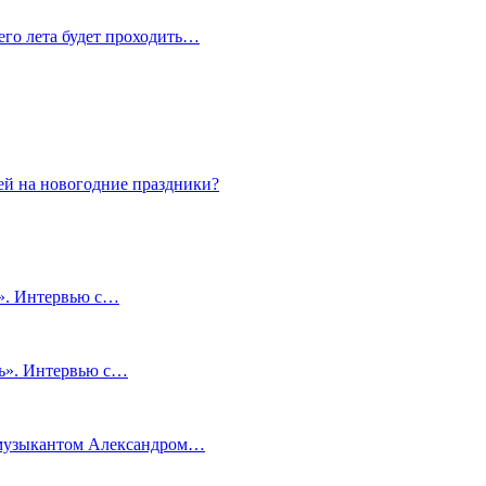
сего лета будет проходить…
ей на новогодние праздники?
и». Интервью с…
чь». Интервью с…
м музыкантом Александром…