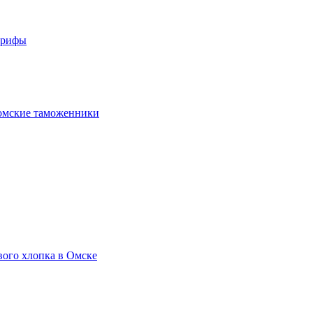
арифы
омские таможенники
вого хлопка в Омске