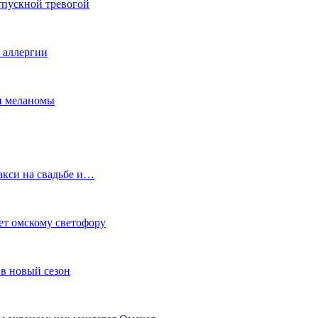
тпускной тревогой
е аллергии
ки меланомы
акси на свадьбе и…
ет омскому светофору
в новый сезон