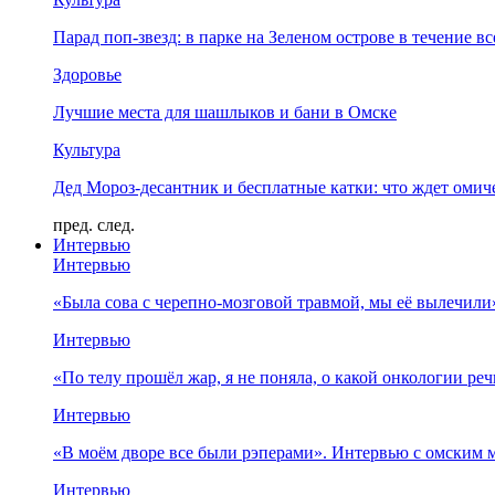
Парад поп-звезд: в парке на Зеленом острове в течение в
Здоровье
Лучшие места для шашлыков и бани в Омске
Культура
Дед Мороз-десантник и бесплатные катки: что ждет омич
пред.
след.
Интервью
Интервью
«Была сова с черепно-мозговой травмой, мы её вылечил
Интервью
«По телу прошёл жар, я не поняла, о какой онкологии ре
Интервью
«В моём дворе все были рэперами». Интервью с омски
Интервью