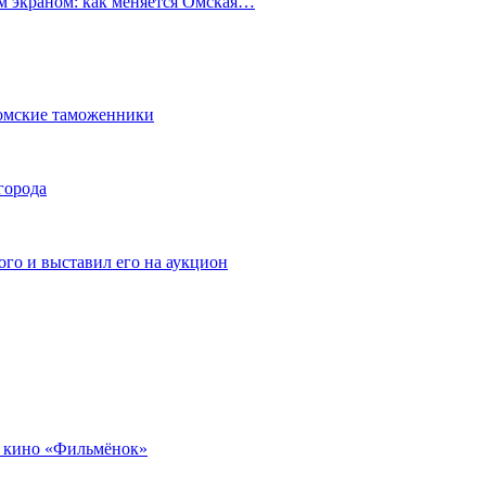
ым экраном: как меняется Омская…
омские таможенники
города
го и выставил его на аукцион
 кино «Фильмёнок»