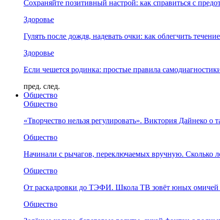
Сохраняйте позитивный настрой: как справиться с предо
Здоровье
Гулять после дождя, надевать очки: как облегчить течени
Здоровье
Если чешется родинка: простые правила самодиагности
пред.
след.
Общество
Общество
«Творчество нельзя регулировать». Виктория Дайнеко о т
Общество
Начинали с рычагов, переключаемых вручную. Сколько л
Общество
От раскадровки до ТЭФИ. Школа ТВ зовёт юных омичей 
Общество