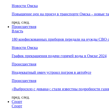
Новости Омска
Повышение цен на проезд в транспорте Омска – новые т
пред.
след.
Происшествия
Власть
180 конфискованных приборов передали на нужды СВО 
Новости Омска
График прекращения подачи горячей воды в Омске 2024
Происшествия
Неадекватный омич устроил погром в автобусе
Происшествия
«Выбросило с дивана»: стали известны подробности газо
пред.
след.
Спорт
Спорт