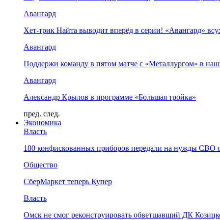
Авангард
Хет-трик Найта выводит вперёд в серии! «Авангард» в
Авангард
Поддержи команду в пятом матче с «Металлургом» в наш
Авангард
Александр Крылов в программе «Большая тройка»
пред.
след.
Экономика
Власть
180 конфискованных приборов передали на нужды СВО 
Общество
СберМаркет теперь Купер
Власть
Омск не смог реконструировать обветшавший ДК Козицко