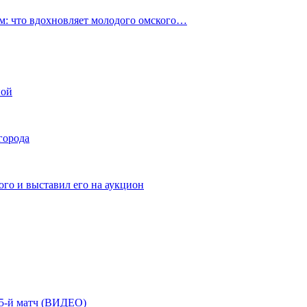
: что вдохновляет молодого омского…
ной
города
го и выставил его на аукцион
| 5-й матч (ВИДЕО)