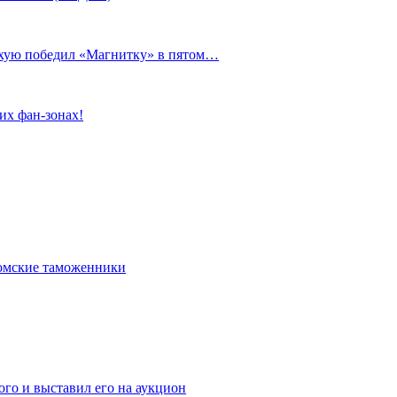
сухую победил «Магнитку» в пятом…
их фан-зонах!
омские таможенники
го и выставил его на аукцион