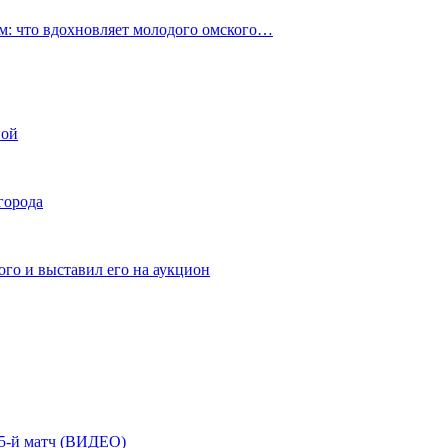
: что вдохновляет молодого омского…
ной
города
го и выставил его на аукцион
| 5-й матч (ВИДЕО)