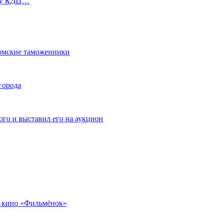
ь у КДЦ…
омские таможенники
города
го и выставил его на аукцион
 кино «Фильмёнок»