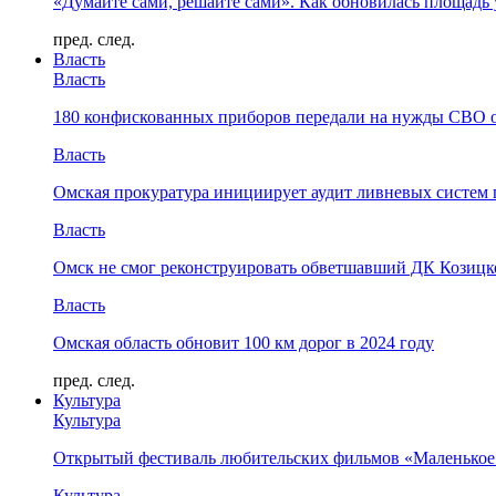
«Думайте сами, решайте сами». Как обновилась площад
пред.
след.
Власть
Власть
180 конфискованных приборов передали на нужды СВО 
Власть
Омская прокуратура инициирует аудит ливневых систем 
Власть
Омск не смог реконструировать обветшавший ДК Козицко
Власть
Омская область обновит 100 км дорог в 2024 году
пред.
след.
Культура
Культура
Открытый фестиваль любительских фильмов «Маленькое
Культура