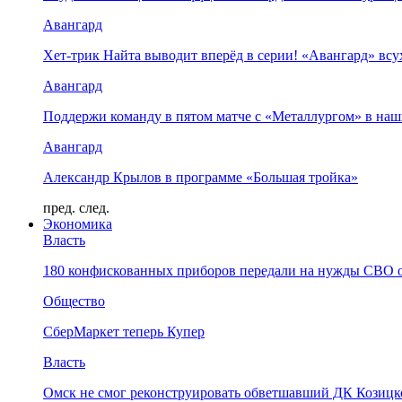
Авангард
Хет-трик Найта выводит вперёд в серии! «Авангард» в
Авангард
Поддержи команду в пятом матче с «Металлургом» в наш
Авангард
Александр Крылов в программе «Большая тройка»
пред.
след.
Экономика
Власть
180 конфискованных приборов передали на нужды СВО 
Общество
СберМаркет теперь Купер
Власть
Омск не смог реконструировать обветшавший ДК Козицко