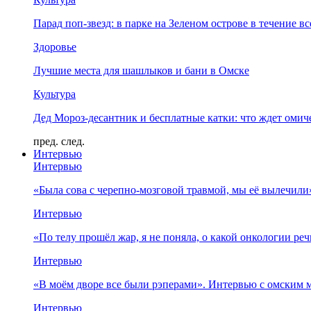
Парад поп-звезд: в парке на Зеленом острове в течение в
Здоровье
Лучшие места для шашлыков и бани в Омске
Культура
Дед Мороз-десантник и бесплатные катки: что ждет омич
пред.
след.
Интервью
Интервью
«Была сова с черепно-мозговой травмой, мы её вылечил
Интервью
«По телу прошёл жар, я не поняла, о какой онкологии ре
Интервью
«В моём дворе все были рэперами». Интервью с омски
Интервью