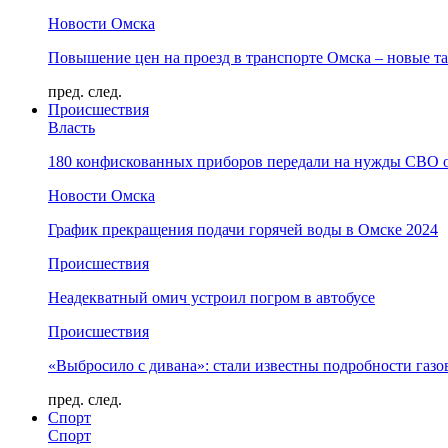
Новости Омска
Повышение цен на проезд в транспорте Омска – новые т
пред.
след.
Происшествия
Власть
180 конфискованных приборов передали на нужды СВО 
Новости Омска
График прекращения подачи горячей воды в Омске 2024
Происшествия
Неадекватный омич устроил погром в автобусе
Происшествия
«Выбросило с дивана»: стали известны подробности газо
пред.
след.
Спорт
Спорт