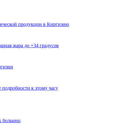
мической продукции в Киргизию
щная жара до +34 градусов
ргизии
е подробности к этому часу
х больниц