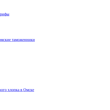
арифы
омские таможенники
вого хлопка в Омске