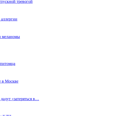
тпускной тревогой
е аллергии
ки меланомы
 питомца
е в Москве
 дадут «затеряться в…