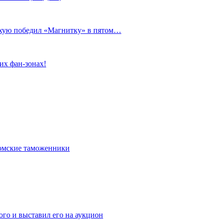
сухую победил «Магнитку» в пятом…
их фан-зонах!
омские таможенники
го и выставил его на аукцион