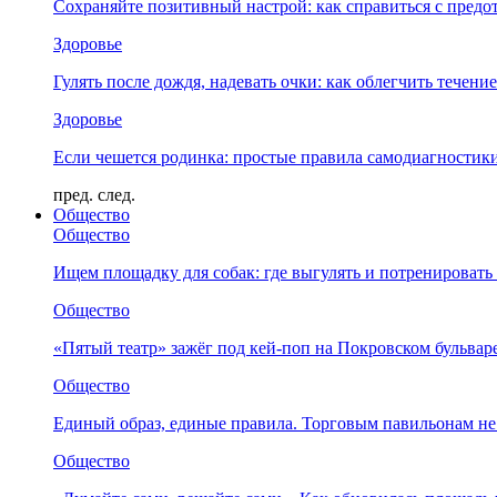
Сохраняйте позитивный настрой: как справиться с предо
Здоровье
Гулять после дождя, надевать очки: как облегчить течени
Здоровье
Если чешется родинка: простые правила самодиагности
пред.
след.
Общество
Общество
Ищем площадку для собак: где выгулять и потренировать
Общество
«Пятый театр» зажёг под кей-поп на Покровском бульвар
Общество
Единый образ, единые правила. Торговым павильонам не
Общество