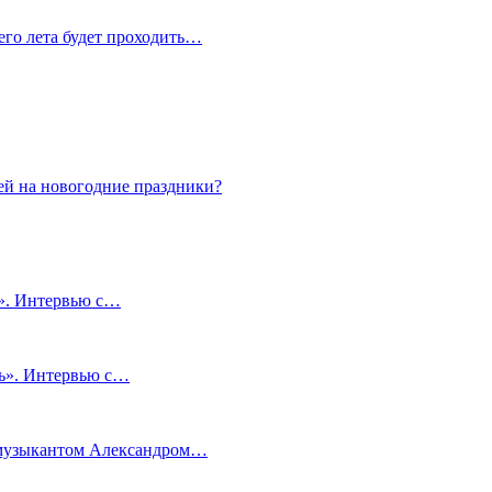
сего лета будет проходить…
ей на новогодние праздники?
и». Интервью с…
чь». Интервью с…
м музыкантом Александром…