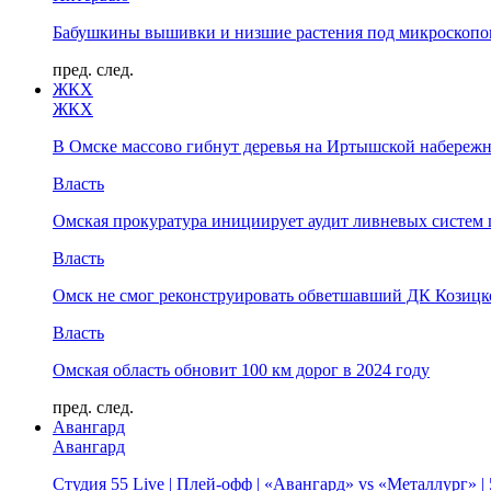
Бабушкины вышивки и низшие растения под микроскопом
пред.
след.
ЖКХ
ЖКХ
В Омске массово гибнут деревья на Иртышской набереж
Власть
Омская прокуратура инициирует аудит ливневых систем 
Власть
Омск не смог реконструировать обветшавший ДК Козицко
Власть
Омская область обновит 100 км дорог в 2024 году
пред.
след.
Авангард
Авангард
Студия 55 Live | Плей-офф | «Авангард» vs «Металлург» 