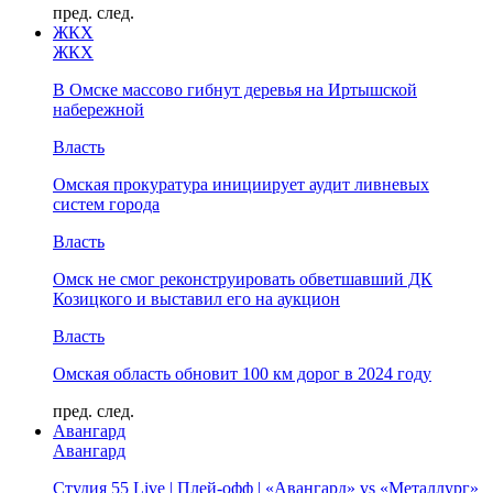
пред.
след.
ЖКХ
ЖКХ
В Омске массово гибнут деревья на Иртышской
набережной
Власть
Омская прокуратура инициирует аудит ливневых
систем города
Власть
Омск не смог реконструировать обветшавший ДК
Козицкого и выставил его на аукцион
Власть
Омская область обновит 100 км дорог в 2024 году
пред.
след.
Авангард
Авангард
Студия 55 Live | Плей-офф | «Авангард» vs «Металлург»