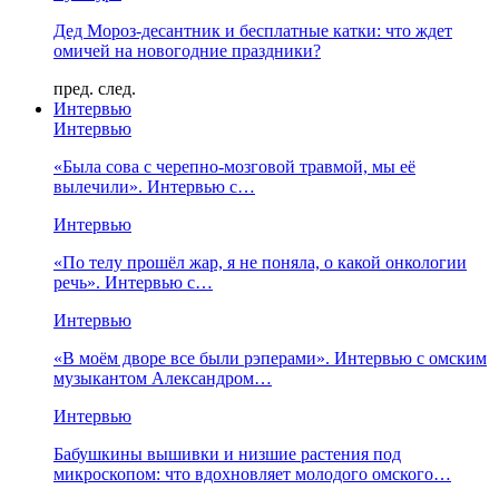
Дед Мороз-десантник и бесплатные катки: что ждет
омичей на новогодние праздники?
пред.
след.
Интервью
Интервью
«Была сова с черепно-мозговой травмой, мы её
вылечили». Интервью с…
Интервью
«По телу прошёл жар, я не поняла, о какой онкологии
речь». Интервью с…
Интервью
«В моём дворе все были рэперами». Интервью с омским
музыкантом Александром…
Интервью
Бабушкины вышивки и низшие растения под
микроскопом: что вдохновляет молодого омского…