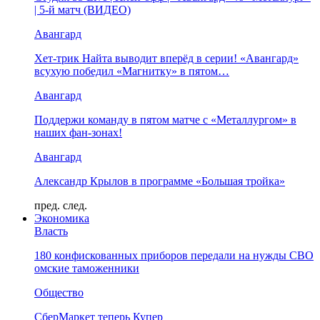
| 5-й матч (ВИДЕО)
Авангард
Хет-трик Найта выводит вперёд в серии! «Авангард»
всухую победил «Магнитку» в пятом…
Авангард
Поддержи команду в пятом матче с «Металлургом» в
наших фан-зонах!
Авангард
Александр Крылов в программе «Большая тройка»
пред.
след.
Экономика
Власть
180 конфискованных приборов передали на нужды СВО
омские таможенники
Общество
СберМаркет теперь Купер