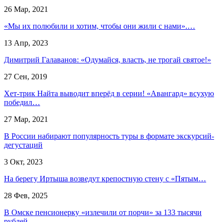
26 Мар, 2021
«Мы их полюбили и хотим, чтобы они жили с нами».…
13 Апр, 2023
Димитрий Галаванов: «Одумайся, власть, не трогай святое!»
27 Сен, 2019
Хет-трик Найта выводит вперёд в серии! «Авангард» всухую
победил…
27 Мар, 2021
В России набирают популярность туры в формате экскурсий-
дегустаций
3 Окт, 2023
На берегу Иртыша возведут крепостную стену с «Пятым…
28 Фев, 2025
В Омске пенсионерку «излечили от порчи» за 133 тысячи
рублей