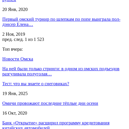
20 Янв, 2020
Первый омский турнир по шлепкам по попе выиграла пол-
дэнсер Елена…
2 Ноя, 2019
пред.
след.
1 из 1 523
Топ вчера:
Новости Омска
На ней были только стринги: в одном из омских подъездов
разгуливала полуголая…
Тест: что вы знаете о снеговиках?
19 Янв, 2025
Омичи провожают последние тёплые дни осени
16 Окт, 2020
Банк «Открытие» расширил программу кредитования
китайских автомобилей