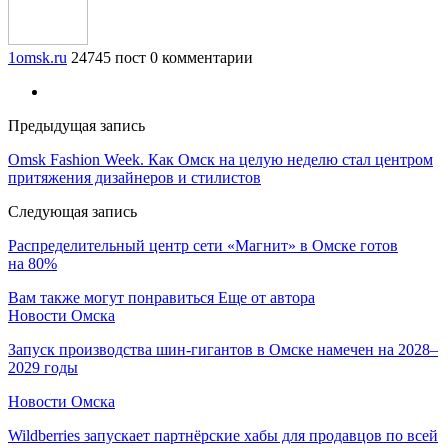
1omsk.ru
24745 пост
0 комментарии
Предыдущая запись
Omsk Fashion Week. Как Омск на целую неделю стал центром
притяжения дизайнеров и стилистов
Следующая запись
Распределительный центр сети «Магнит» в Омске готов
на 80%
Вам также могут понравиться
Еще от автора
Новости Омска
Запуск производства шин-гигантов в Омске намечен на 2028–
2029 годы
Новости Омска
Wildberries запускает партнёрские хабы для продавцов по всей