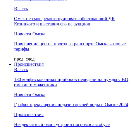
Власть
Омск не смог реконструировать обветшавший ДК
Козицкого и выставил его на аукцион
Новости Омска
Повышение цен на проезд в транспорте Омска – новые
тарифы
пред.
след.
Происшествия
Власть
180 конфискованных приборов передали на нужды СВО
омские таможенники
Новости Омска
График прекращения подачи горячей воды в Омске 2024
Происшествия
Неадекватный омич устроил погром в автобусе